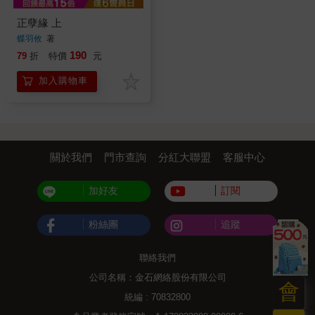
正孽緣 上
蝶羽攸
著
190
79
折
特價
元
加入購物車
關於我們
門市查詢
分紅大聯盟
客服中心
加好友
訂閱
粉絲團
追蹤
聯絡我們
公司名稱：金石網絡股份有限公司
會
統編 : 70832800