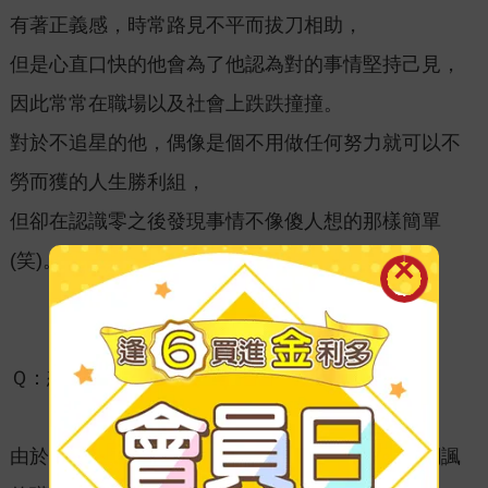
有著正義感，時常路見不平而拔刀相助，
但是心直口快的他會為了他認為對的事情堅持己見，
因此常常在職場以及社會上跌跌撞撞。
對於不追星的他，偶像是個不用做任何努力就可以不
勞而獲的人生勝利組，
但卻在認識零之後發現事情不像傻人想的那樣簡單
(笑)。
Ｑ：想透過本作品傳達給讀者什麼呢？(｡◕∀◕｡)
由於自身經歷，這兩個是我日常中最容易看到被嘲諷