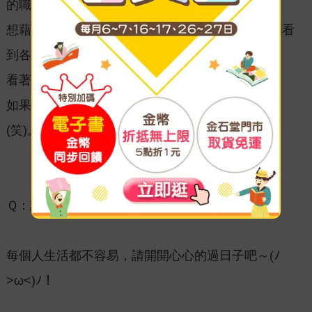
的職業，
想藉由這作品讓大家可以跟著志豪的視角一點一滴看
到各個職業的難題，
看著主角經歷每一次的事件中而一點點成長，
如果能讓讀者增加一點點對他們職業冷知識就好了
(笑)。
Ｑ：請老師對讀者們說句想說的話吧！(｡◕∀◕｡)
每個人生活都不容易，請開開心心的過日子吧～(ﾉ
>ω<)ﾉ！