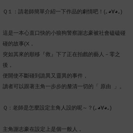
Ｑ１：請老師簡單介紹一下作品的劇情吧！(｡◕∀◕｡)
這是一本心直口快的小狼狗警察謝志豪被社會磕磕碰
碰的故事(X，
突如其來的順移『救』下了正在拍戲的藝人－零之
後，
便開使不斷碰到詭異又靈異的事件，
讀者可以跟著主角一步步的釐清一切的「 原由 」。
Ｑ：老師是怎麼設定主角人設的呢～？(｡◕∀◕｡)
主角謝志豪在設定上是個一般人，