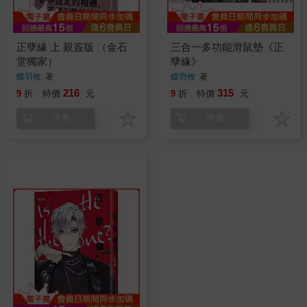
正孽緣 上 親簽版 （金石
三合一多功能滑鼠墊《正
堂獨家）
孽緣》
蝶羽攸
著
蝶羽攸
著
216
315
9
折
特價
元
9
折
特價
元
停售
停售