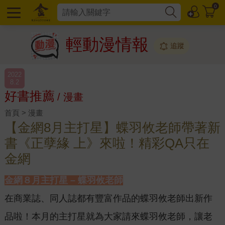
0
輕動漫情報
追蹤
2022
8.2
好書推薦
/ 漫畫
首頁 > 漫畫
【金網8月主打星】蝶羽攸老師帶著新
書《正孽緣 上》來啦！精彩QA只在
金網
金網８月主打星 – 蝶羽攸老師
在商業誌、同人誌都有豐富作品的蝶羽攸老師出新作
品啦！本月的主打星就為大家請來蝶羽攸老師，讓老