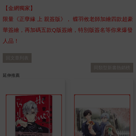
【金網獨家】
限量《正孽緣 上 親簽版》， 蝶羽攸老師加繪四款超豪
華簽繪，再加碼五款Q版簽繪，特別版簽名等你來爆發
人品！
回文章列表
同類型新書熱銷榜
延伸推薦