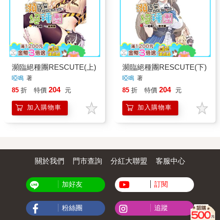
瀕臨絕種團RESCUTE(上)
瀕臨絕種團RESCUTE(下)
啞鳴
著
啞鳴
著
204
204
85
折
特價
元
85
折
特價
元
加入購物車
加入購物車
關於我們
門市查詢
分紅大聯盟
客服中心
加好友
訂閱
粉絲團
追蹤