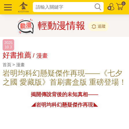
0
輕動漫情報
追蹤
2025
10.3
好書推薦
/ 漫畫
首頁 > 漫畫
岩明均科幻懸疑傑作再現——《七夕
之國 愛藏版》首刷書盒版 重磅登場！
揭開傳說背後的未知真相——
◢岩明均科幻懸疑傑作再現◣