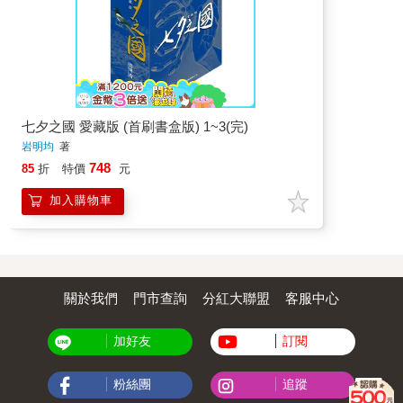
七夕之國 愛藏版 (首刷書盒版) 1~3(完)
岩明均
著
748
85
折
特價
元
加入購物車
關於我們
門市查詢
分紅大聯盟
客服中心
加好友
訂閱
粉絲團
追蹤