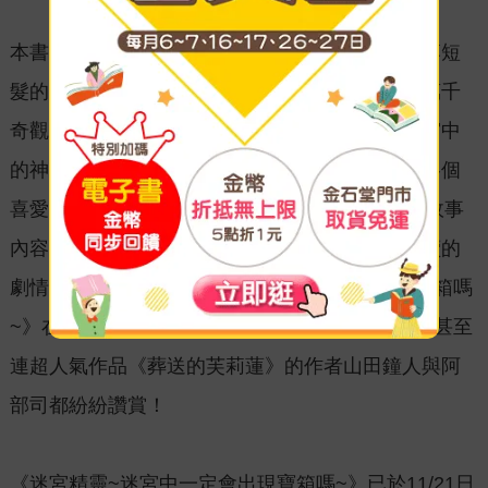
本書是一個迷宮冒險故事，讀者跟著擁有一頭俐落短
髮的漂亮精靈，上山下海，欣賞這個奇幻世界的萬千
奇觀；同時也是一本美食遊記，讓人得以嘗遍迷宮中
的神秘魔物；亦像是奇幻世界的攻略設定集，替各個
喜愛RPG世界觀的讀者們一一解惑。擁有豐富的故事
內容，加上穩定且充滿魄力的細膩畫風、輕鬆易讀的
劇情內容，使得《迷宮精靈~迷宮中一定會出現寶箱嗎
~》在連載初期，便受到眾多讀者的好評與關注，甚至
連超人氣作品《葬送的芙莉蓮》的作者山田鐘人與阿
部司都紛紛讚賞！
《迷宮精靈~迷宮中一定會出現寶箱嗎~》已於11/21日