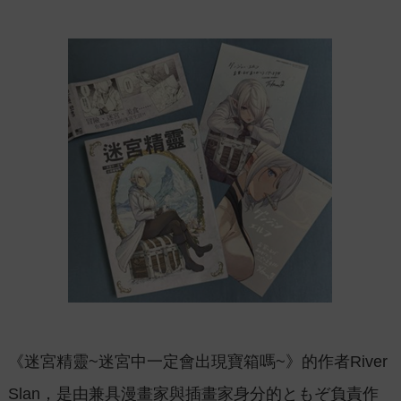
《迷宮精靈~迷宮中一定會出現寶箱嗎~》的作者River
Slan，是由兼具漫畫家與插畫家身分的ともぞ負責作