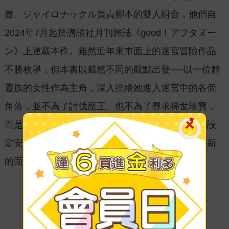
畫、ジャイロナックル負責腳本的雙人組合，他們自
2024年7月起於講談社月刊雜誌《good！アフタヌー
ン》上連載本作。雖然近年來市面上的迷宮冒險作品
不勝枚舉，但本書以截然不同的觀點出發──以一位精
靈族的女性作為主角，深入描繪她進入迷宮中的各個
角落，並不為了討伐魔王、也不為了尋求稀世珍寶，
而是替來冒險的勇者們設置一個個寶箱……如此的設
定安排與故事走向，讓這「王道」的題材呈現了嶄新
的面貌。
「冒險、迷宮、美食……你想像不到的迷宮生
活？！」