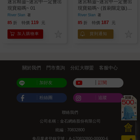
迷宮精靈~迷宮中一定會出
迷宮精靈~迷宮中一定會出
現寶箱嗎~ 01
現寶箱嗎~ (首刷限定版)
01
River Slan
著
River Slan
著
119
187
85
折
特價
元
85
折
特價
元
加入購物車
貨到通知
關於我們
門市查詢
分紅大聯盟
客服中心
加好友
訂閱
粉絲團
追蹤
聯絡我們
公司名稱：金石網絡股份有限公司
會
統編 : 70832800
食品業者登錄字號：A-170832800-00000-6