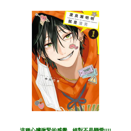
這種心臟揪緊的感覺…絕對不是戀愛!!!!