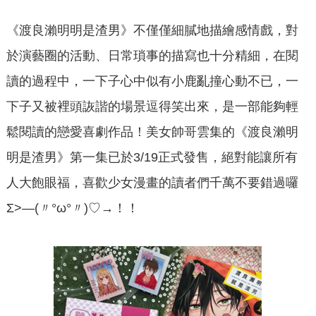
《渡良瀨明明是渣男》不僅僅細膩地描繪感情戲，對
於演藝圈的活動、日常瑣事的描寫也十分精細，在閱
讀的過程中，一下子心中似有小鹿亂撞心動不已，一
下子又被裡頭詼諧的場景逗得笑出來，是一部能夠輕
鬆閱讀的戀愛喜劇作品！美女帥哥雲集的《渡良瀨明
明是渣男》第一集已於3/19正式發售，絕對能讓所有
人大飽眼福，喜歡少女漫畫的讀者們千萬不要錯過囉
Σ>―(〃°ω°〃)♡→！！