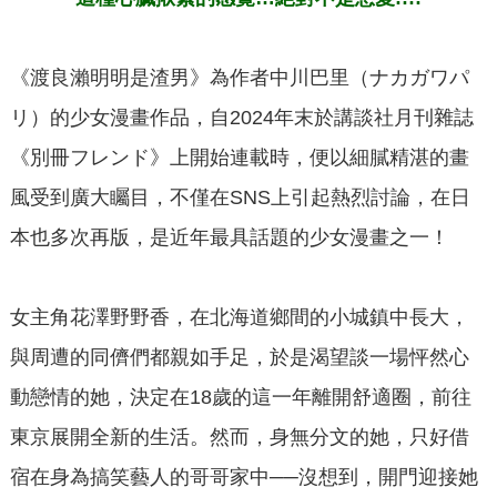
《渡良瀨明明是渣男》為作者中川巴里（ナカガワパ
リ）的少女漫畫作品，自2024年末於講談社月刊雜誌
《別冊フレンド》上開始連載時，便以細膩精湛的畫
風受到廣大矚目，不僅在SNS上引起熱烈討論，在日
本也多次再版，是近年最具話題的少女漫畫之一！
女主角花澤野野香，在北海道鄉間的小城鎮中長大，
與周遭的同儕們都親如手足，於是渴望談一場怦然心
動戀情的她，決定在18歲的這一年離開舒適圈，前往
東京展開全新的生活。然而，身無分文的她，只好借
宿在身為搞笑藝人的哥哥家中──沒想到，開門迎接她