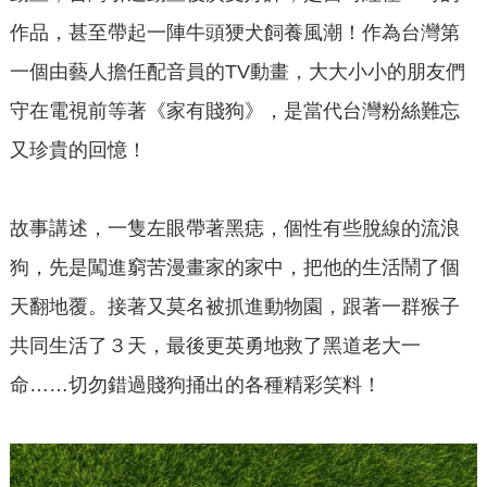
作品，甚至帶起一陣牛頭㹴犬飼養風潮！作為台灣第
一個由藝人擔任配音員的TV動畫，大大小小的朋友們
守在電視前等著《家有賤狗》，是當代台灣粉絲難忘
又珍貴的回憶！
故事講述，一隻左眼帶著黑痣，個性有些脫線的流浪
狗，先是闖進窮苦漫畫家的家中，把他的生活鬧了個
天翻地覆。接著又莫名被抓進動物園，跟著一群猴子
共同生活了３天，最後更英勇地救了黑道老大一
命……切勿錯過賤狗捅出的各種精彩笑料！