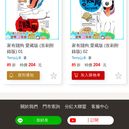
家有賤狗 愛藏版 (首刷附
家有賤狗 愛藏版 (首刷附
錄版) 01
錄版) 02
Terry山本
著
Terry山本
著
204
204
85
折
特價
元
85
折
特價
元
貨到通知
加入購物車
關於我們
門市查詢
分紅大聯盟
客服中心
加好友
訂閱