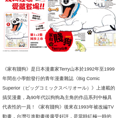
《家有賤狗》是日本漫畫家Terry山本於1992年至1999
年間在小學館發行的青年漫畫雜誌《Big Comic
Superior（ビッグコミックスペリオール）》上連載的
搞笑漫畫，為90年代以狗狗為主角的作品系列中極具
代表性的一員！《家有賤狗》後來在1993年被改編TV
動畫，台灣引進動畫後廣受好評，是當時紅極一時的