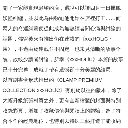
開了一家能實現願望的店，還說可以讓四月一日擺脫
妖怪糾纏，並以此為由強迫他開始在店裡打工……而
兩人的命運糾葛便從此成為無數讀者間心痛與討論的
話題，儘管後來有推出仍在連載的《xxxHOLiC・
戻》，不過由於連載並不固定，也未見清晰的故事全
貌，故較少讀者討論，所幸《xxxHOLiC》本篇的故事
已十分完整，成就了帶有遺憾卻十分美麗的結局。
以首刷書盒形式推出的《CLAMP PREMIUM
COLLECTION xxxHOLiC》有別於以往的版本，除了
大幅升級紙張材質之外，更有全新繪製的封面與特別
收錄彩頁，增加了收藏價值與閱讀上的體驗；為了符
合本作的經典地位，也特別以特殊工藝打造了能收納