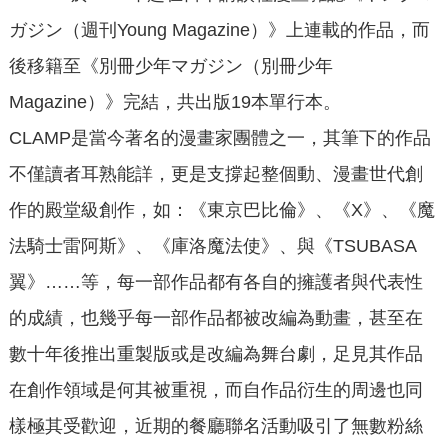
ガジン（週刊Young Magazine）》上連載的作品，而
後移籍至《別冊少年マガジン（別冊少年
Magazine）》完結，共出版19本單行本。
CLAMP是當今著名的漫畫家團體之一，其筆下的作品
不僅讀者耳熟能詳，更是支撐起整個動、漫畫世代創
作的殿堂級創作，如：《東京巴比倫》、《X》、《魔
法騎士雷阿斯》、《庫洛魔法使》、與《TSUBASA
翼》……等，每一部作品都有各自的擁護者與代表性
的成績，也幾乎每一部作品都被改編為動畫，甚至在
數十年後推出重製版或是改編為舞台劇，足見其作品
在創作領域是何其被重視，而自作品衍生的周邊也同
樣極其受歡迎，近期的餐廳聯名活動吸引了無數粉絲