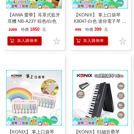
【AIWA 愛華】耳罩式藍牙
【KONIX】 掌上口袋琴
耳機 NB-A23Y 棕色/白色
K8047-白色 迷你電子琴 學
習電子琴 兒童音樂玩具 七
1850
399
特價
元
特價
元
2280
990
彩燈光琴 音樂禮物推薦
加入購物車
加入購物車
【KONIX】 掌上口袋琴
【KONIX】61鍵折疊琴