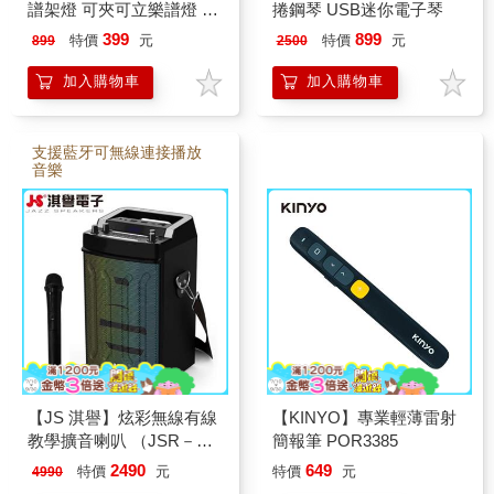
譜架燈 可夾可立樂譜燈 可
捲鋼琴 USB迷你電子琴
調彎管琴譜燈
399
899
特價
元
特價
元
899
2500
加入購物車
加入購物車
支援藍牙可無線連接播放
音樂
【JS 淇譽】炫彩無線有線
【KINYO】專業輕薄雷射
教學擴音喇叭 （JSR－
簡報筆 POR3385
10）
2490
649
特價
元
特價
元
4990