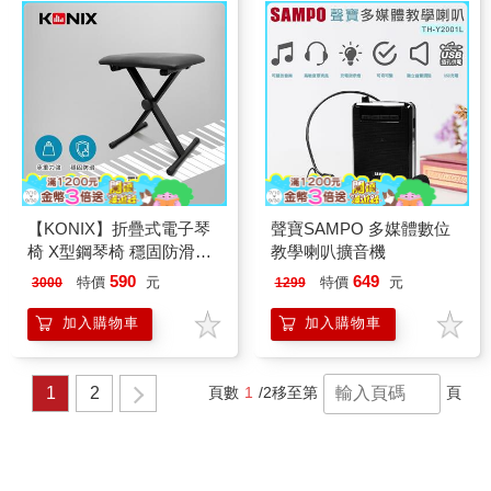
【KONIX】折疊式電子琴
聲寶SAMPO 多媒體數位
椅 X型鋼琴椅 穩固防滑底
教學喇叭擴音機
座
590
649
特價
元
特價
元
3000
1299
加入購物車
加入購物車
1
2
頁數
1
/2
移至第
頁