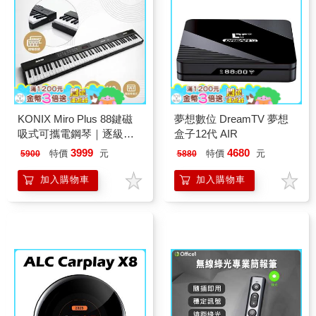
KONIX Miro Plus 88鍵磁
夢想數位 DreamTV 夢想
吸式可攜電鋼琴｜逐級配
盒子12代 AIR
重｜900音色700節奏
3999
4680
特價
元
特價
元
5900
5880
加入購物車
加入購物車