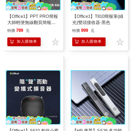
【Office1】PPT PRO簡報
【Office1】T810簡報筆(綠
大師輕便無線翻頁簡報投
光)雙頭接收器-黑色
屏筆-紅光充電版(LGO-10)
799
999
特價
元
特價
元
加入購物車
加入購物車
【Office1】S610 有線小蜜
【HP 惠普】SS26 多功能