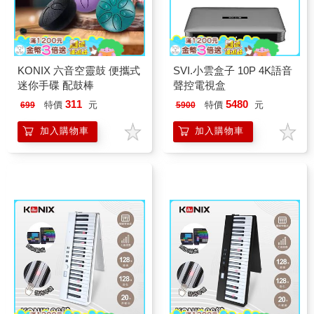
KONIX 六音空靈鼓 便攜式
SVI.小雲盒子 10P 4K語音
迷你手碟 配鼓棒
聲控電視盒
311
5480
特價
元
特價
元
699
5900
加入購物車
加入購物車