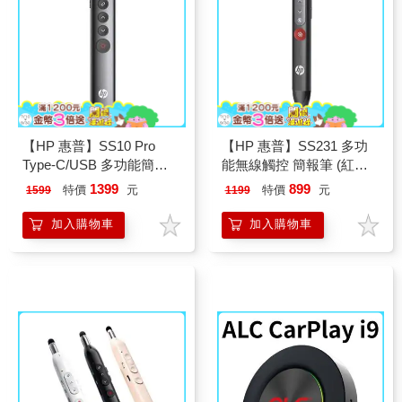
【HP 惠普】SS10 Pro
【HP 惠普】SS231 多功
Type-C/USB 多功能簡報
能無線觸控 簡報筆 (紅光
筆 (紅光充電版）
充電版）
1399
899
特價
元
特價
元
1599
1199
加入購物車
加入購物車