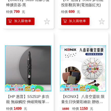
蜂擴音器-黑
投影翻頁筆(電池版紅光)
799
699
特價
元
特價
元
加入購物車
加入購物車
【HP 惠普】SS251P 多功
【KONIX】 八音空靈鼓 限
能 無線觸控 伸縮簡報筆
量生日快樂彩繪款 贈收納
(綠光充電版）黑
袋 生日禮物首選 鋼舌鼓療
1499
1150
特價
元
特價
元
1680