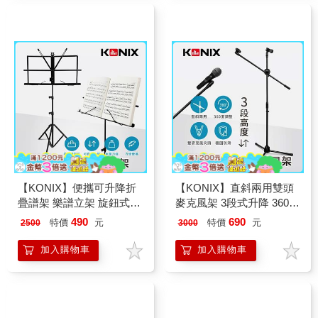
【KONIX】便攜可升降折
【KONIX】直斜兩用雙頭
疊譜架 樂譜立架 旋鈕式高
麥克風架 3段式升降 360度
度升降 可調式壓譜條
調整 穩固防滑腳架
490
690
特價
元
特價
元
2500
3000
加入購物車
加入購物車