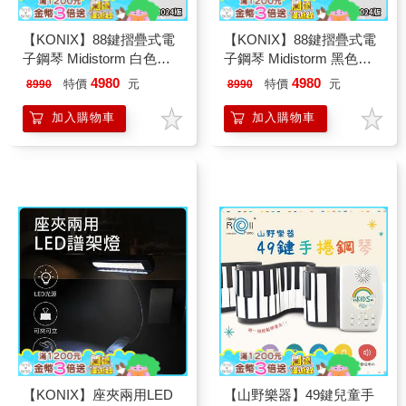
【KONIX】88鍵摺疊式電
【KONIX】88鍵摺疊式電
子鋼琴 Midistorm 白色款
子鋼琴 Midistorm 黑色款
LED智慧燈光學習 可攜式
LED智慧燈光學習 可攜式
4980
4980
特價
元
特價
元
8990
8990
電子琴 摺疊數位鋼琴 MIDI
電子琴 摺疊數位鋼琴 MIDI
鍵盤魔光琴
鍵盤魔光琴
加入購物車
加入購物車
【KONIX】座夾兩用LED
【山野樂器】49鍵兒童手