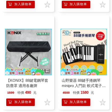
加入購物車
加入購物車
【KONIX】88鍵電鋼琴套
山野樂器 88鍵手捲鋼琴
防塵罩 適用各廠牌
minipro 入門款 軟式電子琴
初學者適用
490
1580
特價
元
特價
元
1599
4500
加入購物車
加入購物車