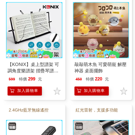
【KONIX】桌上型譜架 可
敲敲萌木魚 可愛萌寵 解壓
調角度樂譜架 摺疊琴譜架
神器 桌面擺飾
附專用收納袋
299
220
特價
元
特價
元
599
450
加入購物車
加入購物車
2.4GHz藍牙無線遙控
紅光雷射，支援多功能