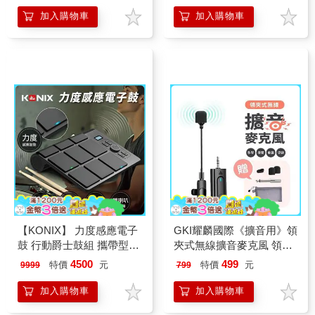
加入購物車
加入購物車
【KONIX】 力度感應電子
GKI耀麟國際《擴音用》領
鼓 行動爵士鼓組 攜帶型電
夾式無線擴音麥克風 領夾
子鼓
+手持 擴音教學神器 麥克
4500
499
特價
元
特價
元
9999
799
風擴音器專用 贈送配件組
加入購物車
加入購物車