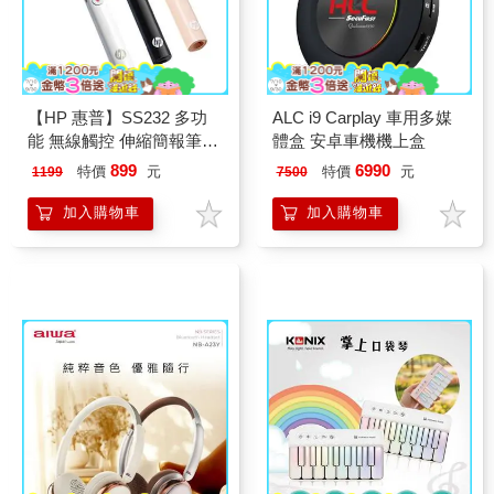
【HP 惠普】SS232 多功
ALC i9 Carplay 車用多媒
能 無線觸控 伸縮簡報筆
體盒 安卓車機機上盒
(紅光充電版）
899
6990
特價
元
特價
元
1199
7500
加入購物車
加入購物車