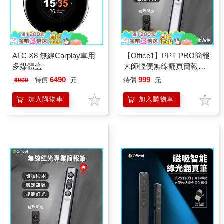
ALC X8 無線Carplay車用
【Office1】PPT PRO簡報
多媒體盒
大師輕便無線翻頁簡報投
屏筆-綠光充電版(LGO-10)
6490
999
特價
元
特價
元
6990
加入購物車
加入購物車