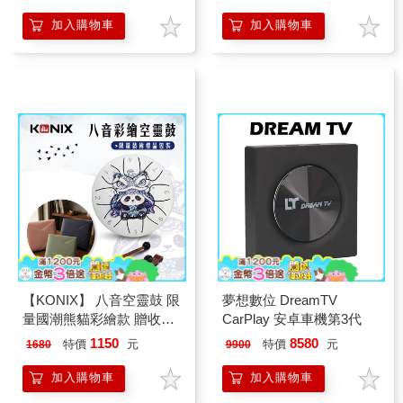
癒樂器
加入購物車
加入購物車
【KONIX】 八音空靈鼓 限
夢想數位 DreamTV
量國潮熊貓彩繪款 贈收納
CarPlay 安卓車機第3代
袋 生日禮物首選 鋼舌鼓療
1150
8580
特價
元
特價
元
1680
9900
癒樂器
加入購物車
加入購物車