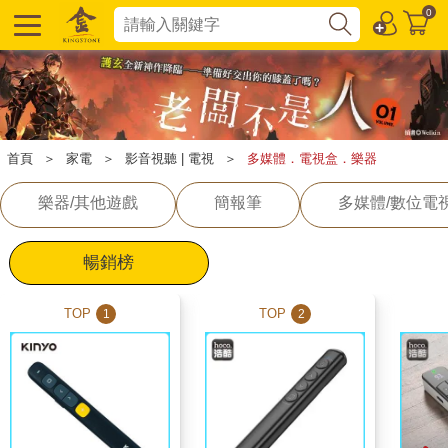
0
首頁
＞
家電
＞
影音視聽 | 電視
＞
多媒體．電視盒．樂器
樂器/其他遊戲
簡報筆
多媒體/數位電
暢銷榜
TOP
TOP
1
2