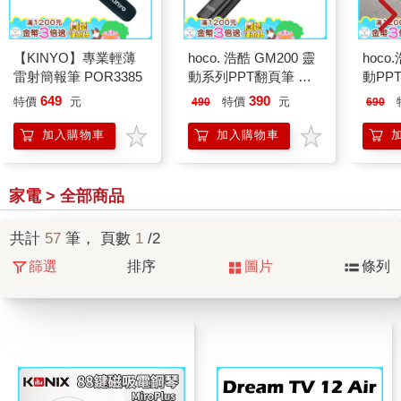
【KINYO】專業輕薄
hoco. 浩酷 GM200 靈
hoco
雷射簡報筆 POR3385
動系列PPT翻頁筆 黑
動PP
色
649
390
特價
元
特價
元
490
690
加入購物車
加入購物車
家電 > 全部商品
共計
57
筆， 頁數
1
/2
篩選
排序
圖片
條列