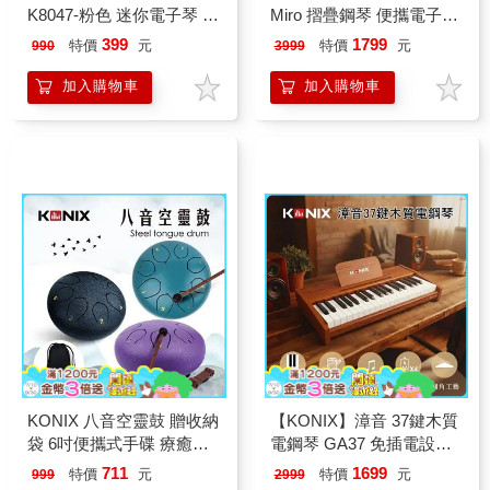
K8047-粉色 迷你電子琴 學
Miro 摺疊鋼琴 便攜電子琴
習電子琴 兒童音樂玩具 七
鍵盤樂器 可外接音響耳機
399
1799
特價
元
特價
元
990
3999
彩燈光琴 音樂禮物推薦
128音色 雙鍵盤教學模式
鋼琴入門推薦
加入購物車
加入購物車
KONIX 八音空靈鼓 贈收納
【KONIX】漳音 37鍵木質
袋 6吋便攜式手碟 療癒樂
電鋼琴 GA37 免插電設計
器 瑜伽冥想 放鬆舒壓
居家旅宿藝術逸品 標準琴
711
1699
特價
元
特價
元
999
2999
鍵真實手感