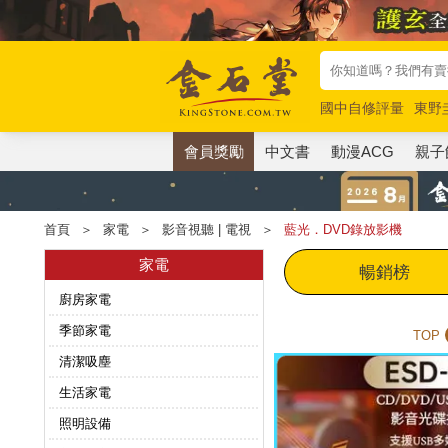
國中自修評量
東野
唯紅花綻放
奧德賽
會員獎勵
中文書
動漫ACG
親子
首頁
＞
家電
＞
影音視聽 | 電視
＞
藍光．DVD錄放影機
家電
暢銷榜
廚房家電
季節家電
TOP
清潔吸塵
生活家電
照明設備