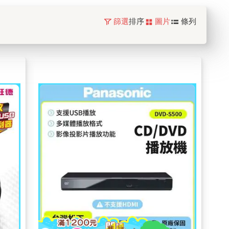
篩選
排序
圖片
條列