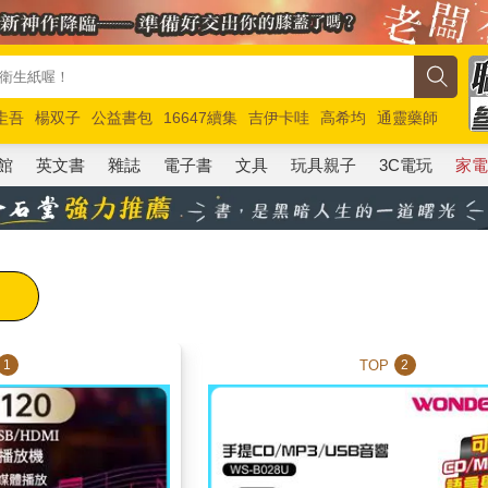
圭吾
楊双子
公益書包
16647續集
吉伊卡哇
高希均
通靈藥師
路邊攤新作
馬斯克
玩具總動員5
超慢跑
館
英文書
雜誌
電子書
文具
玩具親子
3C電玩
家
TOP
1
2