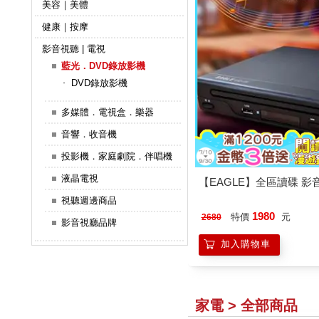
美容｜美體
健康｜按摩
影音視聽 | 電視
藍光．DVD錄放影機
DVD錄放影機
多媒體．電視盒．樂器
音響．收音機
投影機．家庭劇院．伴唱機
液晶電視
【EAGLE】全區讀碟 影音
視聽週邊商品
1980
特價
元
2680
影音視廳品牌
加入購物車
家電 > 全部商品