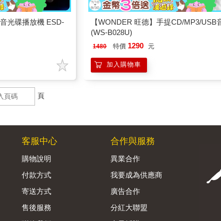
音光碟播放機 ESD-
【WONDER 旺德】手提CD/MP3/USB
(WS-B028U)
1290
特價
元
1480
加入購物車
頁
客服中心
合作與服務
購物說明
異業合作
付款方式
我要成為供應商
寄送方式
廣告合作
售後服務
分紅大聯盟