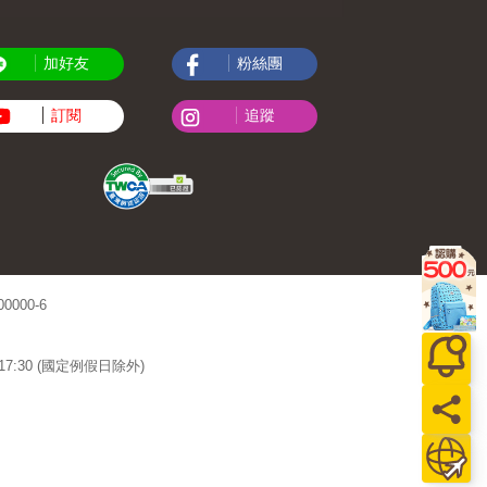
加好友
粉絲團
訂閱
追蹤
000-6
~17:30 (國定例假日除外)