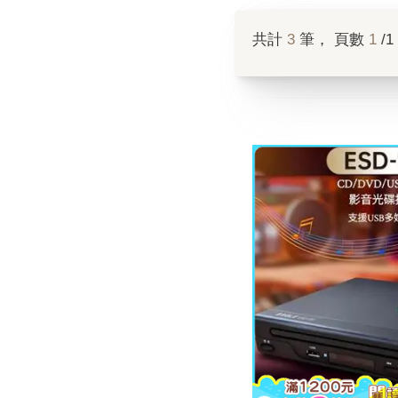
共計
3
筆， 頁數
1
/1