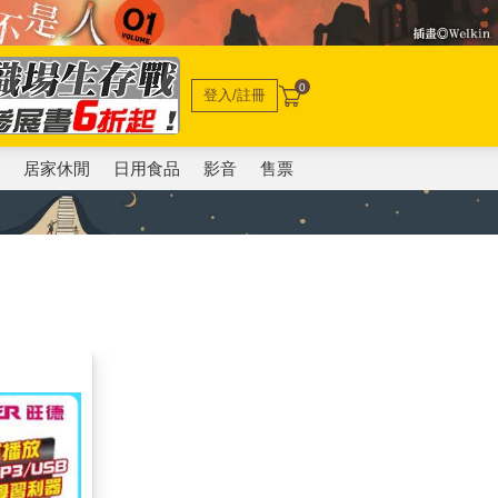
0
登入/註冊
電
居家休閒
日用食品
影音
售票