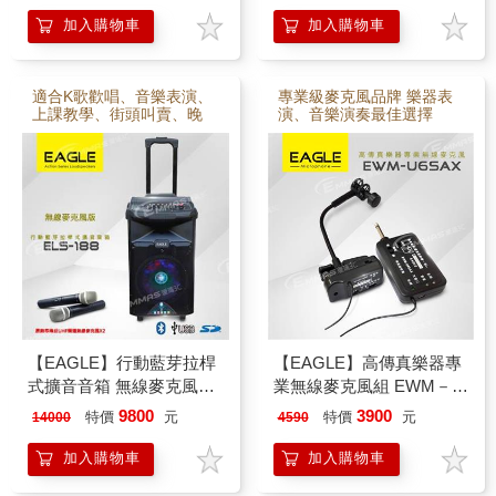
加入購物車
加入購物車
適合K歌歡唱、音樂表演、
專業級麥克風品牌 樂器表
上課教學、街頭叫賣、晚
演、音樂演奏最佳選擇
會表演
【EAGLE】行動藍芽拉桿
【EAGLE】高傳真樂器專
式擴音音箱 無線麥克風版
業無線麥克風組 EWM－
ELS－188
U6SAX
9800
3900
特價
元
特價
元
14000
4590
加入購物車
加入購物車