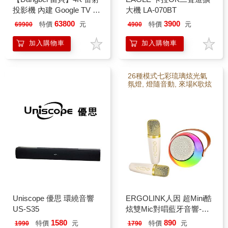
投影機 內建 Google TV 台
大機 LA-070BT
灣公司貨 MarsPro2
63800
3900
特價
元
特價
元
69900
4900
(DBOX02)
加入購物車
加入購物車
26種模式七彩琉璃炫光氣
氛燈, 燈隨音動, 來場K歌炫
光PARTY
Uniscope 優思 環繞音響
ERGOLINK人因 超Mini酷
US-S35
炫雙Mic對唱藍牙音響-象
牙白 KS10
1580
890
特價
元
特價
元
1990
1790