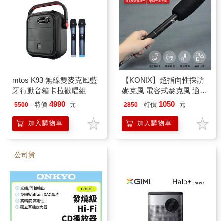
mtos K93 無線雙麥克風藍
【KONIX】超指向性採訪
牙行動音箱卡拉歡唱組
麥克風 電容式麥克風 適用
相機收音/戶外採訪錄音
4990
1050
特價
元
特價
元
5500
2850
加入購物車
加入購物車
公司貨