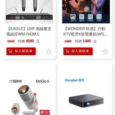
【EAGLE】UHF 無線麥克
【WONDER 旺德】行動
風組(EWM-H438U)
KTV藍牙K歌雙麥組(WS-
T052U)
4590
1490
特價
元
特價
元
6900
1980
加入購物車
加入購物車