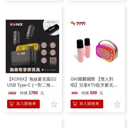
【KONIX】無線麥克風G2
GKI耀麟國際 【雙人對
USB Type-C (一對二無線
唱】兒童KTV藍牙麥克風
麥克風/領夾式/手機麥克
｜卡拉OK音箱｜一鍵變聲
1780
599
特價
元
特價
元
2850
999
風/雙麥同步收音/安卓蘋果
＋燈光秀｜家庭娛樂必備
雙規格)
迷你隨身KTV_粉色
加入購物車
加入購物車