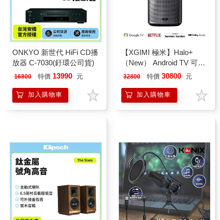
ONKYO 新世代 HiFi CD播
【XGIMI 極米】Halo+
放器 C-7030(釪環公司貨)
（New） Android TV 可攜
式智慧投影機
13990
30800
特價
元
特價
元
16800
32800
加入購物車
加入購物車