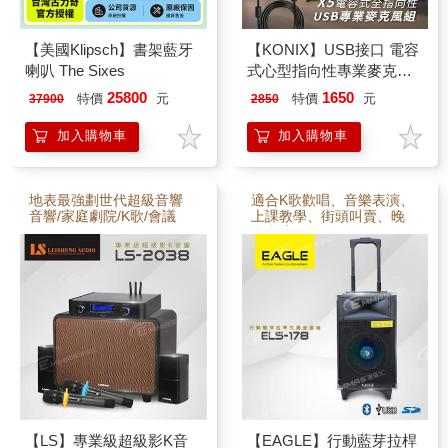
【美國Klipsch】書架藍牙
【KONIX】USB接口 電容
喇叭 The Sixes
式心型指向性專業麥克風
組X5 (贈防震架、防噴罩)
25800
1650
特價
元
特價
元
37900
2850
加入購物車
加入購物車
地表最強劃世代超級音響
適合K歌歡唱、音樂表演、
音響/家庭劇院/K歌/會議
上課教學、街頭叫賣、晚
會表演
【LS】專業級超級影K音
【EAGLE】行動藍芽拉桿