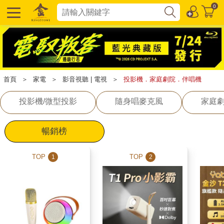
0
首頁
＞
家電
＞
影音視聽 | 電視
＞
投影機．家庭劇院．伴唱機
投影機/微型投影
隨身唱麥克風
家庭
暢銷榜
TOP
TOP
1
2