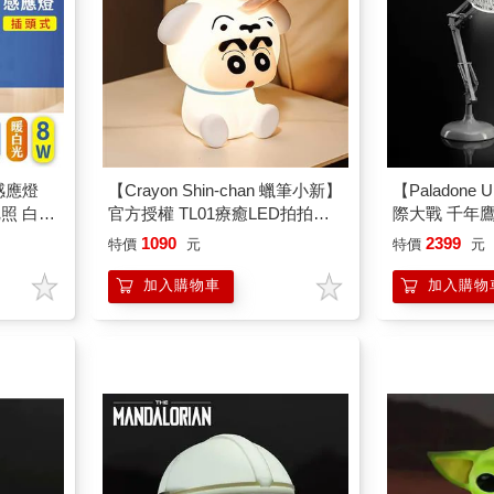
感應燈
【Crayon Shin-chan 蠟筆小新】
【Paladone 
把照 白
官方授權 TL01療癒LED拍拍燈-
際大戰 千年
小白裝
桌燈
1090
2399
特價
元
特價
元
加入購物車
加入購物