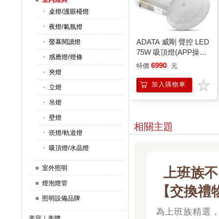
桌燈/護眼檯燈
夜燈/氣氛燈
ADATA 威剛 聲控 LED
螢幕閱讀燈
75W 吸頂燈(APP操控/
感應燈/燈條
多模式聲控/色溫可調)
6990
特價
元
夾燈
鑽石版
加入購物車
立燈
吊燈
壁燈
相關主題
崁燈/軌道燈
吸頂燈/水晶燈
室外照明
上班族不
燈泡燈管
【交換禮
照明設備品牌
300-
為上班族精選
美容｜美體