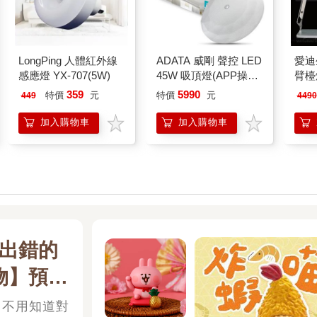
LongPing 人體紅外線
ADATA 威剛 聲控 LED
愛迪
感應燈 YX-707(5W)
45W 吸頂燈(APP操控/
臂檯燈
多模式聲控/色溫可調)
359
5990
特價
元
特價
元
449
4490
鑽石版
加入購物車
加入購物車
出錯的
物】預算
600元
，不用知道對