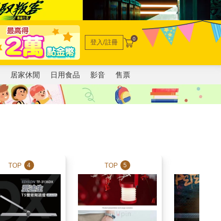
0
登入/註冊
電
居家休閒
日用食品
影音
售票
TOP
TOP
TOP
4
5