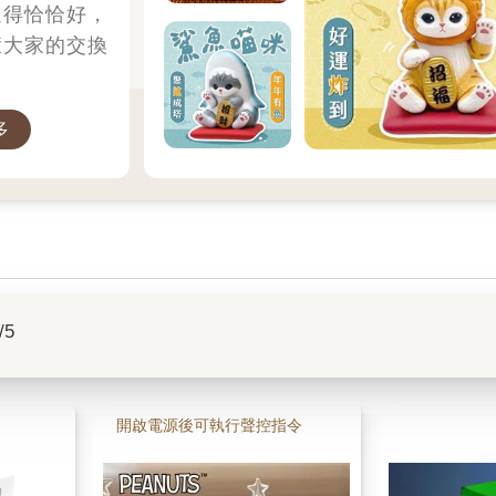
送得恰恰好，
癒大家的交換
多
/5
開啟電源後可執行聲控指令