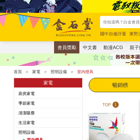
國中自修評量
東野
唯紅花綻放
奧德賽
會員獎勵
中文書
動漫ACG
親子
首頁
＞
家電
＞
照明設備
＞
室內燈具
家電
暢銷榜
廚房家電
季節家電
TOP
1
清潔吸塵
生活家電
照明設備
室內燈具