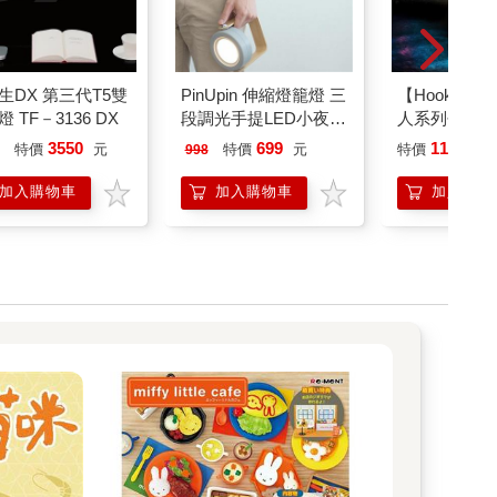
生DX 第三代T5雙
PinUpin 伸縮燈籠燈 三
【Hook's
 TF－3136 DX
段調光手提LED小夜燈
人系列吾家露
文創手電筒 （3色選）
3550
699
1190
特價
元
特價
元
特價
元
998
加入購物車
加入購物車
加入購物