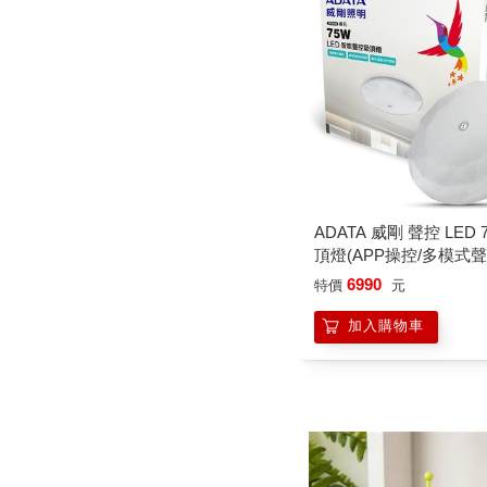
ADATA 威剛 聲控 LED 
頂燈(APP操控/多模式聲
可調)鑽石版
6990
特價
元
加入購物車