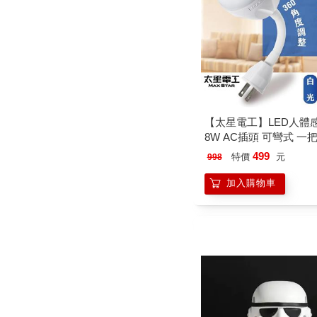
【太星電工】LED人體
8W AC插頭 可彎式 一
光/黃光 節能感應燈
499
特價
元
998
加入購物車