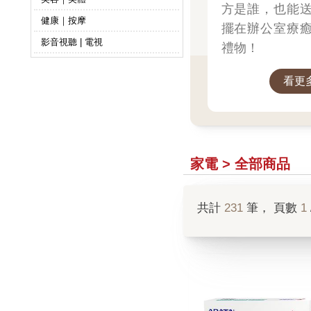
方是誰，也能
健康｜按摩
擺在辦公室療
影音視聽 | 電視
禮物！
看更
家電 > 全部商品
共計
231
筆， 頁數
1