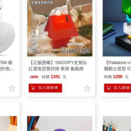
75W 吸
【正版授權】SNOOPY史努比
【Paladone 
控/色溫
紅屋造型聲控燈 夜燈 氣氛燈
雞騎士造型 I
1341
1299
特價
元
特價
元
1690
加入購物車
加入購物