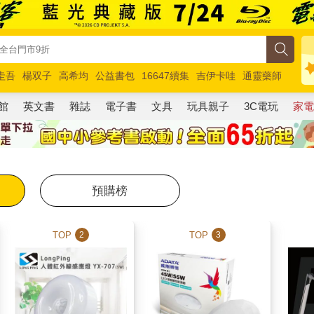
圭吾
楊双子
高希均
公益書包
16647續集
吉伊卡哇
通靈藥師
路邊攤新作
馬斯克
玩具總動員5
超慢跑
館
英文書
雜誌
電子書
文具
玩具親子
3C電玩
家
預購榜
TOP
TOP
2
3