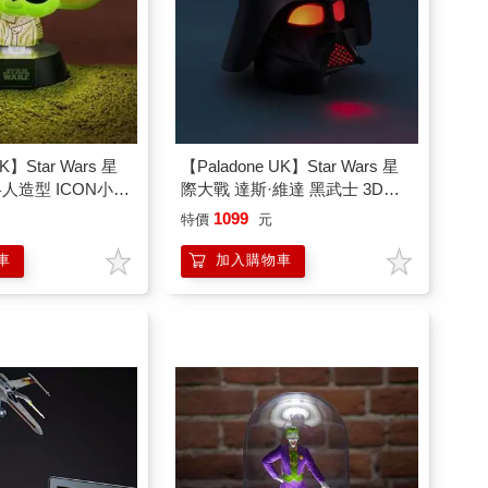
UK】Star Wars 星
【Paladone UK】Star Wars 星
人造型 ICON小夜
際大戰 達斯·維達 黑武士 3D造
型音效小夜燈
1099
特價
元
車
加入購物車