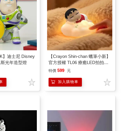
 UK】迪士尼 Disney
【Crayon Shin-chan 蠟筆小新】
巴斯光年造型燈
官方授權 TL06 療癒LED拍拍燈-
蠟筆小新
599
特價
元
車
加入購物車