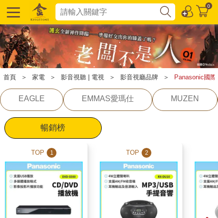
0
首頁
＞
家電
＞
影音視聽 | 電視
＞
影音視廳品牌
＞
Panasonic國
EAGLE
EMMAS愛瑪仕
MUZEN
暢銷榜
TOP
TOP
1
2