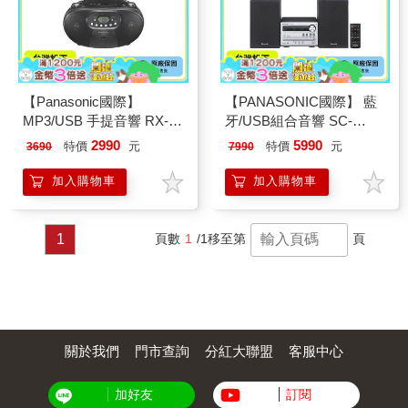
【Panasonic國際】
【PANASONIC國際】 藍
MP3/USB 手提音響 RX-
牙/USB組合音響 SC-
DU10 黑色
PM250
2990
5990
特價
元
特價
元
3690
7990
加入購物車
加入購物車
1
頁數
1
/1
移至第
頁
關於我們
門市查詢
分紅大聯盟
客服中心
加好友
訂閱