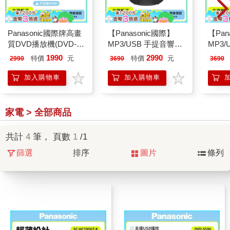
Panasonic國際牌高畫
【Panasonic國際】
【Pan
質DVD播放機(DVD-
MP3/USB 手提音響
MP3
S500)
RX-DU10 黑色
1990
2990
特價
元
特價
元
2990
3690
3690
加入購物車
加入購物車
家電 > 全部商品
共計
4
筆， 頁數
1
/1
篩選
排序
圖片
條列