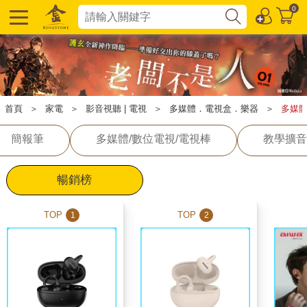
0
首頁
＞
家電
＞
影音視聽 | 電視
＞
多媒體．電視盒．樂器
＞
多媒體
簡報筆
多媒體/數位電視/電視棒
教學擴音
暢銷榜
TOP
TOP
1
2