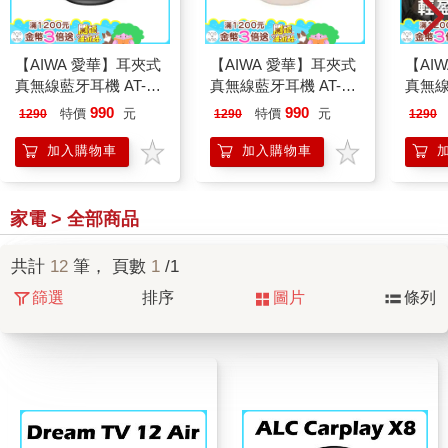
【AIWA 愛華】耳夾式
【AIWA 愛華】耳夾式
【AI
真無線藍牙耳機 AT-
真無線藍牙耳機 AT-
真無線
H06 EDGE 黑色
H06 EDGE 白色
H06 
990
990
特價
元
特價
元
1290
1290
1290
加入購物車
加入購物車
家電 > 全部商品
共計
12
筆， 頁數
1
/1
篩選
排序
圖片
條列