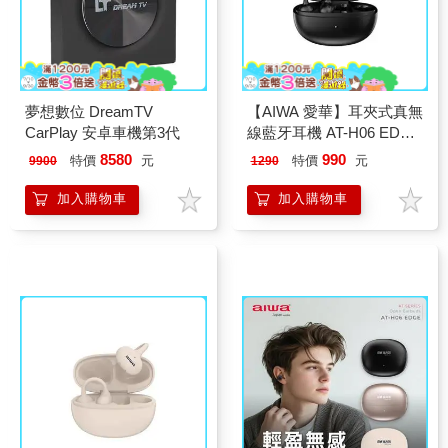
夢想數位 DreamTV
【AIWA 愛華】耳夾式真無
CarPlay 安卓車機第3代
線藍牙耳機 AT-H06 EDGE
黑色
8580
990
特價
元
特價
元
9900
1290
加入購物車
加入購物車