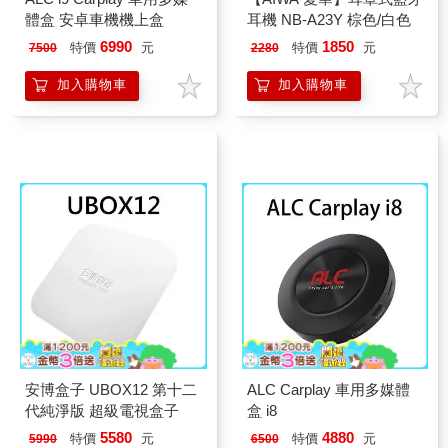
體盒 安卓車機機上盒
耳機 NB-A23Y 棕色/白色
6990
1850
特價
元
特價
元
7500
2280
加入購物車
加入購物車
安博盒子 UBOX12 第十二
ALC Carplay 車用多媒體
代純淨版 超級電視盒子
盒 i8
5580
4880
特價
元
特價
元
5990
6500