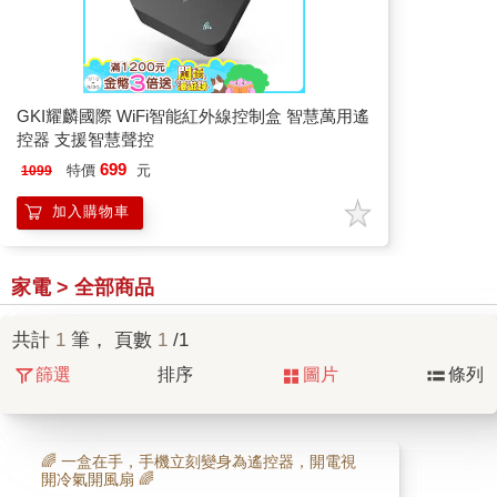
GKI耀麟國際 WiFi智能紅外線控制盒 智慧萬用遙
控器 支援智慧聲控
699
特價
元
1099
加入購物車
家電 > 全部商品
共計
1
筆， 頁數
1
/1
篩選
排序
圖片
條列
🌈 一盒在手，手機立刻變身為遙控器，開電視
開冷氣開風扇 🌈