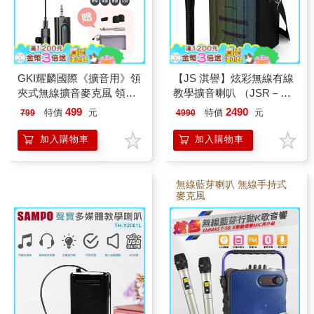
GKI耀麟國際《擴音用》領
【JS 淇譽】炫彩無線有線
夾式無線擴音麥克風 領夾
教學擴音喇叭 （JSR－
+手持 擴音教學神器 麥克
10）
499
2490
特價
元
特價
元
799
4990
風擴音器專用 贈送配件組
加入購物車
加入購物車
無線藍芽喇叭 無線手持式
麥克風