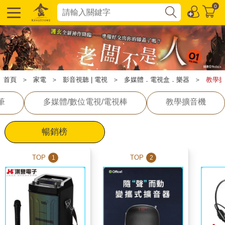
0
首頁
＞
家電
＞
影音視聽 | 電視
＞
多媒體．電視盒．樂器
＞
教學
筆
多媒體/數位電視/電視棒
教學擴音機
暢銷榜
TOP
TOP
1
2