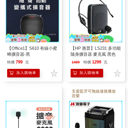
【Office1】S610 有線小蜜
【HP 惠普】LS231 多功能
蜂擴音器-黑
隨身擴音器 麥克風 黑色
799
1299
特價
元
特價
元
1499
加入購物車
加入購物車
支援藍牙可無線連接播放
音樂