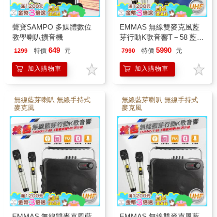
聲寶SAMPO 多媒體數位
EMMAS 無線雙麥克風藍
教學喇叭擴音機
芽行動K歌音響T－58 藍 T
－58（藍）
649
5990
特價
元
特價
元
1299
7990
加入購物車
加入購物車
無線藍芽喇叭 無線手持式
無線藍芽喇叭 無線手持式
麥克風
麥克風
EMMAS 無線雙麥克風藍
EMMAS 無線雙麥克風藍