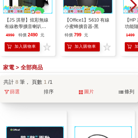
【JS 淇譽】炫彩無線
【Office1】S610 有線
【HP 
有線教學擴音喇叭
小蜜蜂擴音器-黑
功能隨
（JSR－10）
風 黑
2490
799
特價
元
特價
元
4990
1499
加入購物車
加入購物車
家電 > 全部商品
共計
8
筆， 頁數
1
/1
篩選
排序
圖片
條列