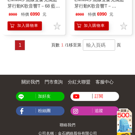
芽行動K歌音響T－68 藍 T
芽行動K歌音響T－
－68（藍）
68（黑）
6990
6990
特價
元
特價
元
8900
8900
加入購物車
加入購物車
1
頁數
1
/1
移至第
頁
關於我們
門市查詢
分紅大聯盟
客服中心
加好友
訂閱
粉絲團
追蹤
聯絡我們
公司名稱：金石網絡股份有限公司