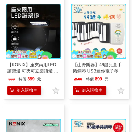
【KONIX】座夾兩用LED
【山野樂器】49鍵兒童手
譜架燈 可夾可立樂譜燈 可
捲鋼琴 USB迷你電子琴
調彎管琴譜燈
399
899
特價
元
特價
元
899
2500
加入購物車
加入購物車