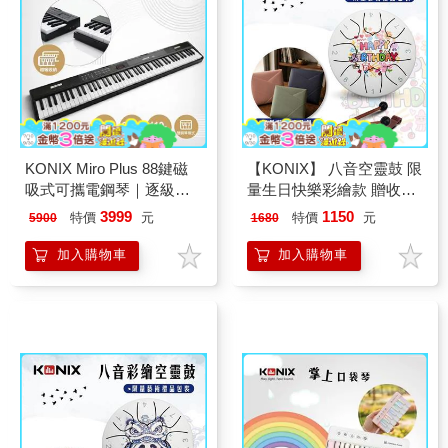
KONIX Miro Plus 88鍵磁
【KONIX】 八音空靈鼓 限
吸式可攜電鋼琴｜逐級配
量生日快樂彩繪款 贈收納
重｜900音色700節奏
袋 生日禮物首選 鋼舌鼓療
3999
1150
特價
元
特價
元
5900
1680
癒樂器
加入購物車
加入購物車