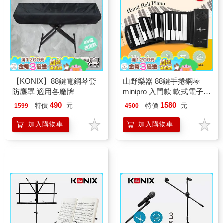
【KONIX】88鍵電鋼琴套
山野樂器 88鍵手捲鋼琴
防塵罩 適用各廠牌
minipro 入門款 軟式電子琴
初學者適用
490
1580
特價
元
特價
元
1599
4500
加入購物車
加入購物車