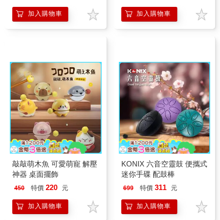
加入購物車
加入購物車
敲敲萌木魚 可愛萌寵 解壓
KONIX 六音空靈鼓 便攜式
神器 桌面擺飾
迷你手碟 配鼓棒
220
311
特價
元
特價
元
450
699
加入購物車
加入購物車