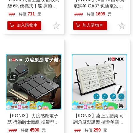
袋 6吋便攜式手碟 療癒樂
電鋼琴 GA37 免插電設計
器 瑜伽冥想 放鬆舒壓
居家旅宿藝術逸品 標準琴
711
1699
特價
元
特價
元
999
2999
鍵真實手感
加入購物車
加入購物車
【KONIX】 力度感應電子
【KONIX】桌上型譜架 可
鼓 行動爵士鼓組 攜帶型電
調角度樂譜架 摺疊琴譜架
子鼓
附專用收納袋
4500
299
特價
元
特價
元
9999
599