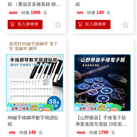
鼓 （重低音多種風格 模擬
紙
舞台更真實）
1999
149
特價
元
特價
元
4000
399
加入購物車
加入購物車
適用於88鍵手捲鋼琴 電子
琴 電鋼琴 鋼琴
88鍵手捲鋼琴數字簡譜貼
【山野樂器】手捲電子鼓
紙
專業進階充電版 (9音面雙
踏板 24H超長續航 內建雙
149
1799
特價
元
特價
元
499
4500
喇叭 支援耳機/錄音)