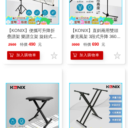
【KONIX】便攜可升降折
【KONIX】直斜兩用雙頭
疊譜架 樂譜立架 旋鈕式高
麥克風架 3段式升降 360度
度升降 可調式壓譜條
調整 穩固防滑腳架
490
690
特價
元
特價
元
2500
3000
加入購物車
加入購物車