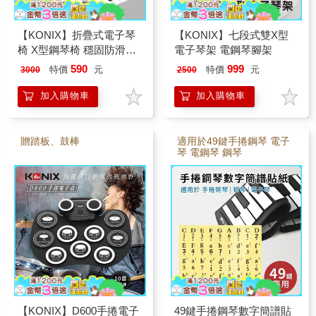
【KONIX】折疊式電子琴
【KONIX】七段式雙X型
椅 X型鋼琴椅 穩固防滑底
電子琴架 電鋼琴腳架
座
590
999
特價
元
特價
元
3000
2500
加入購物車
加入購物車
贈踏板、鼓棒
適用於49鍵手捲鋼琴 電子
琴 電鋼琴 鋼琴
【KONIX】D600手捲電子
49鍵手捲鋼琴數字簡譜貼