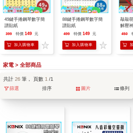
49鍵手捲鋼琴數字簡
88鍵手捲鋼琴數字簡
敲敲萌
譜貼紙
譜貼紙
解壓神
149
149
特價
元
特價
元
399
499
450
加入購物車
加入購物車
家電 > 全部商品
共計
26
筆， 頁數
1
/1
篩選
排序
圖片
條列