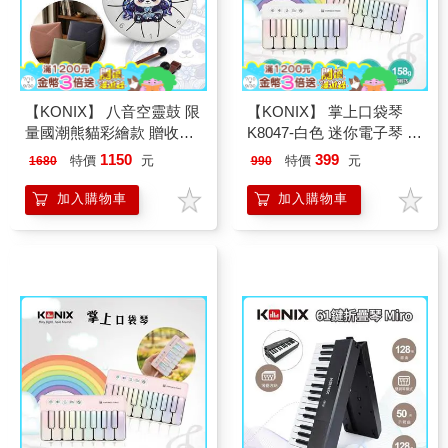
【KONIX】 八音空靈鼓 限
【KONIX】 掌上口袋琴
量國潮熊貓彩繪款 贈收納
K8047-白色 迷你電子琴 學
袋 生日禮物首選 鋼舌鼓療
習電子琴 兒童音樂玩具 七
1150
399
特價
元
特價
元
1680
990
癒樂器
彩燈光琴 音樂禮物推薦
加入購物車
加入購物車