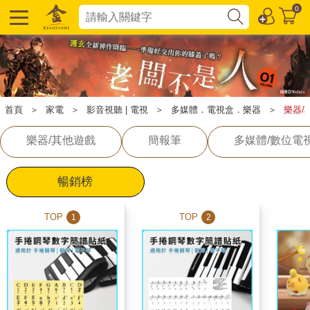
0
首頁
＞
家電
＞
影音視聽 | 電視
＞
多媒體．電視盒．樂器
＞
樂器/
樂器/其他遊戲
簡報筆
多媒體/數位電
暢銷榜
TOP
TOP
1
2