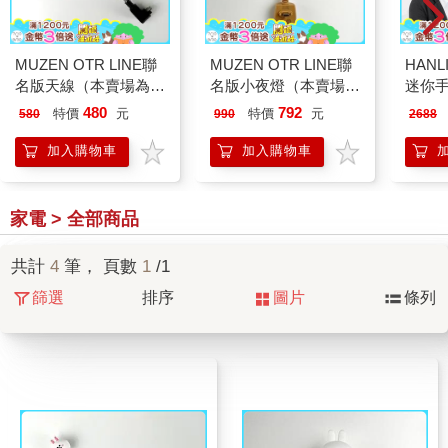
MUZEN OTR LINE聯
MUZEN OTR LINE聯
HANL
名版天線（本賣場為單
名版小夜燈（本賣場為
迷你手
配件不含音響）
單配件不含音響）
克風
480
792
特價
元
特價
元
580
990
2688
加入購物車
加入購物車
家電 > 全部商品
共計
4
筆， 頁數
1
/1
篩選
排序
圖片
條列