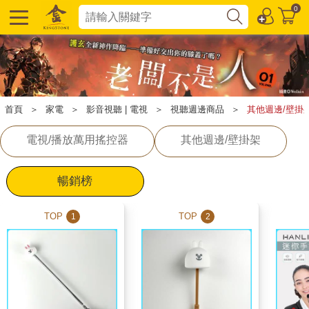
0
首頁
＞
家電
＞
影音視聽 | 電視
＞
視聽週邊商品
＞
其他週邊/壁掛
電視/播放萬用搖控器
其他週邊/壁掛架
暢銷榜
TOP
TOP
1
2