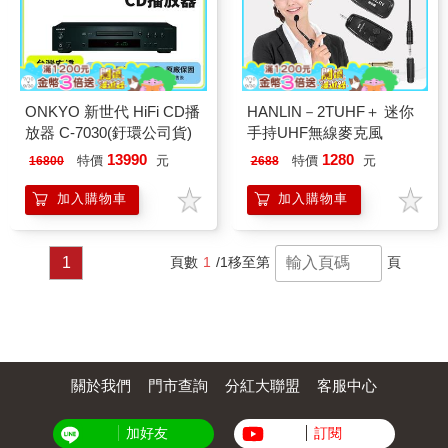
ONKYO 新世代 HiFi CD播
HANLIN－2TUHF＋ 迷你
放器 C-7030(釪環公司貨)
手持UHF無線麥克風
13990
1280
特價
元
特價
元
16800
2688
加入購物車
加入購物車
1
頁數
1
/1
移至第
頁
關於我們
門市查詢
分紅大聯盟
客服中心
加好友
訂閱