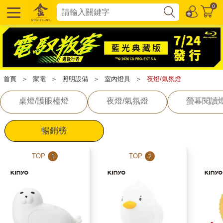
0
首頁
＞
家電
＞
照明設備
＞
室內燈具
＞
夜燈/氣氛燈
桌燈/護眼檯燈
夜燈/氣氛燈
螢幕閱讀
暢銷榜
TOP
TOP
1
2