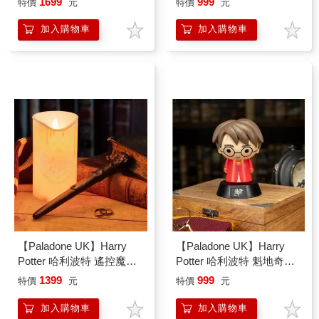
1699
999
特價
元
特價
元
加入購物車
加入購物車
【Paladone UK】Harry
【Paladone UK】Harry
Potter 哈利波特 遙控魔杖
Potter 哈利波特 魁地奇造
＋蠟燭小夜燈套組
型 ICON小夜燈
1399
999
特價
元
特價
元
加入購物車
加入購物車