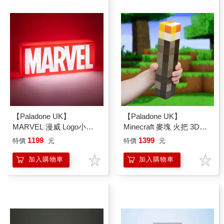
【Paladone UK】
【Paladone UK】
MARVEL 漫威 Logo小夜
Minecraft 麥塊 火把 3D造
燈
型小夜燈
1199
1399
特價
元
特價
元
加入購物車
加入購物車