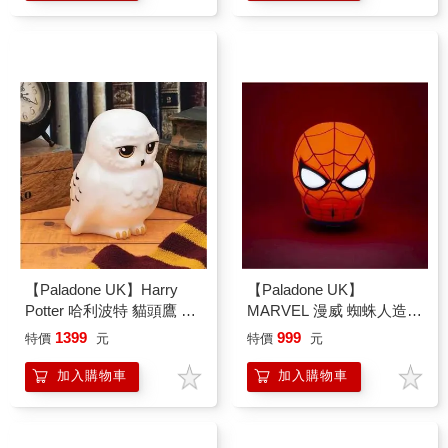
【Paladone UK】Harry
【Paladone UK】
Potter 哈利波特 貓頭鷹 嘿
MARVEL 漫威 蜘蛛人造型
美 3D造型小夜燈
不倒翁小夜燈
1399
999
特價
元
特價
元
加入購物車
加入購物車