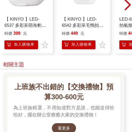
【 KINYO 】LED-
【 KINYO 】LED-
LED-
6537 多彩呆萌海豹氣
6542 多彩呆毛鴨拍拍
拍氣氛
氛燈
燈
399
449
4
特價
元
特價
元
特價
加入購物車
加入購物車
相關主題
上班族不出錯的【交換禮物】預
算300-600元
為上班族精選，不用知道對方是誰，也能送得恰
恰好，擺在辦公室療癒大家的交換禮物！
看更多