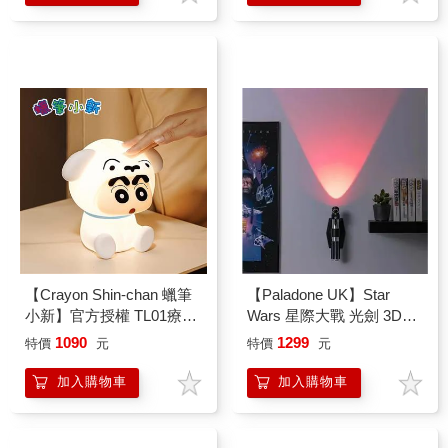
【Crayon Shin-chan 蠟筆
【Paladone UK】Star
小新】官方授權 TL01療癒
Wars 星際大戰 光劍 3D造
LED拍拍燈-小白裝
型小夜燈
1090
1299
特價
元
特價
元
加入購物車
加入購物車