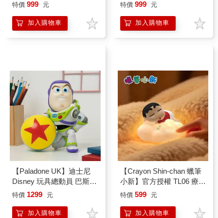
造型 ICON小夜燈
年造型 ICON小夜燈
999
999
特價
元
特價
元
加入購物車
加入購物車
【Paladone UK】迪士尼
【Crayon Shin-chan 蠟筆
Disney 玩具總動員 巴斯光
小新】官方授權 TL06 療癒
年造型燈
LED拍拍燈-蠟筆小新
1299
599
特價
元
特價
元
加入購物車
加入購物車