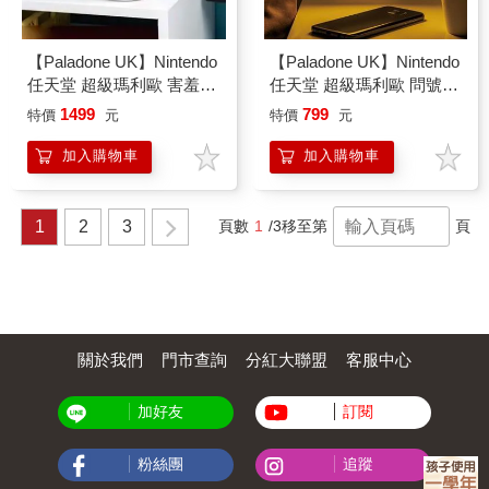
【Paladone UK】Nintendo
【Paladone UK】Nintendo
任天堂 超級瑪利歐 害羞幽
任天堂 超級瑪利歐 問號磚
靈造型 矽膠拍拍小夜燈
感應小夜燈
1499
799
特價
元
特價
元
加入購物車
加入購物車
1
2
3
頁數
1
/3
移至第
頁
關於我們
門市查詢
分紅大聯盟
客服中心
加好友
訂閱
粉絲團
追蹤