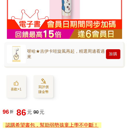
呀哈★吉伊卡哇旋風再起，精選周邊看過
加購
來
寫評價
喜歡+1
賺金幣
86
96
折
元
90
元
認購希望書包，幫助弱勢孩童上學不中斷！