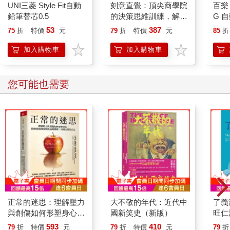
UNI三菱 Style Fit自動
刻意直覺：頂尖商學院
百樂 
鉛筆替芯0.5
的決策思維訓練，解讀
G 自
內在訊號，打造精準判
53
387
75
折
特價
元
79
折
特價
元
85
折
斷力
加入購物車
加入購物車
您可能也需要
正常的迷思：理解壓力
大不敬的年代：近代中
了義
與創傷如何形塑身心，
國新笑史（新版）
旺仁
鬆動情緒困境與疾病的
注疏
593
410
79
折
特價
元
79
折
特價
元
79
折