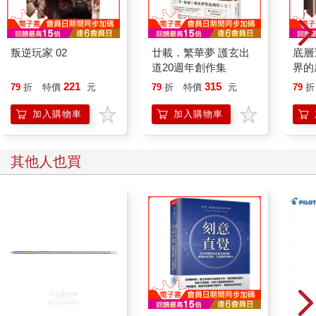
叛逆玩家 02
廿載．繁華夢 護玄出
底層
道20週年創作集
界的
221
315
79
折
特價
元
79
折
特價
元
79
折
加入購物車
加入購物車
其他人也買