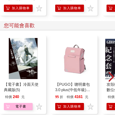
循環，回到完整的自己
加入購物車
加入購物車
您可能會喜歡
【電子書】冷面天使
【PUGO】聰明書包
攻殼機
典藏版(5)
3.0 plus(中低年級)藕
數位
粉 全新進化玩美上市
240
4161
特價
元
95
折
特價
元
特價
電子書
加入購物車