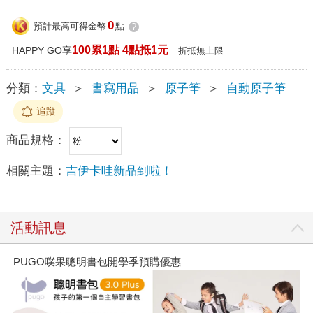
0
預計最高可得金幣
點
?
100累1點 4點抵1元
HAPPY GO享
折抵無上限
分類：
文具
＞
書寫用品
＞
原子筆
＞
自動原子筆
追蹤
商品規格：
相關主題：
吉伊卡哇新品到啦！
活動訊息
PUGO噗果聰明書包開學季預購優惠