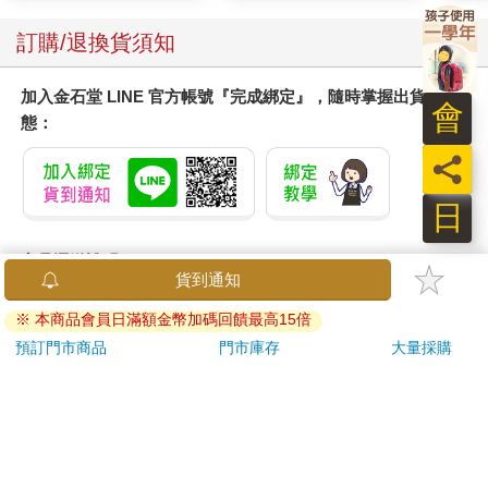
訂購/退換貨須知
加入金石堂 LINE 官方帳號『完成綁定』，隨時掌握出貨動
會
態：
員
日
商品運送說明：
貨到通知
本公司所提供的產品配送區域範圍目前僅限台灣本島。注
意！收件地址請勿為郵政信箱。
※ 本商品會員日滿額金幣加碼回饋最高15倍
商品將由廠商透過貨運或是郵局寄送。消費者訂購之商品若
預訂門市商品
門市庫存
大量採購
無法送達，經電話或 E-mail無法聯繫逾三天者，本公司將取
消該筆訂單，並且全額退款。
當廠商出貨後，您會收到E-mail出貨通知，您也可透過【
訂
單查詢
】確認出貨情況。
產品顏色可能會因網頁呈現與拍攝關係產生色差，圖片僅供