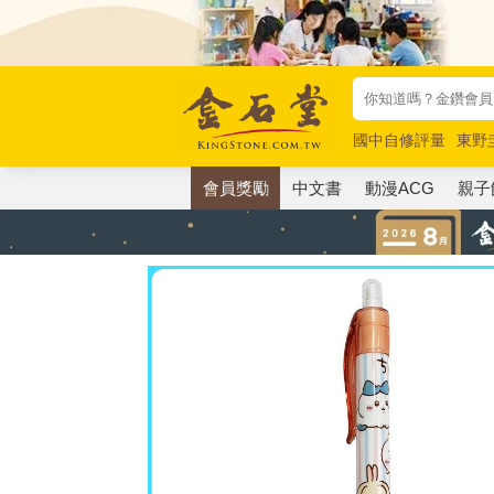
國中自修評量
東野
唯紅花綻放
奧德賽
會員獎勵
中文書
動漫ACG
親子