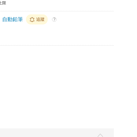
上限
自動鉛筆
追蹤
?