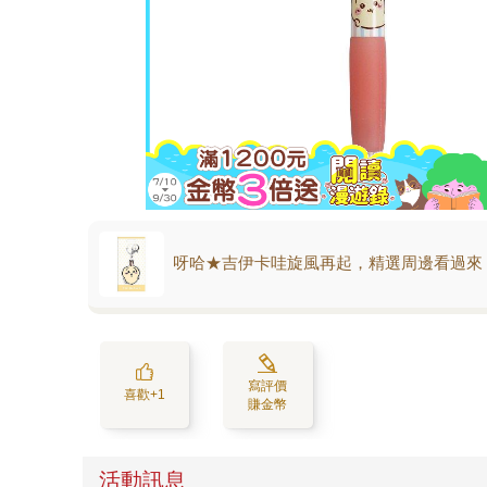
呀哈★吉伊卡哇旋風再起，精選周邊看過來
寫評價
喜歡+1
賺金幣
活動訊息