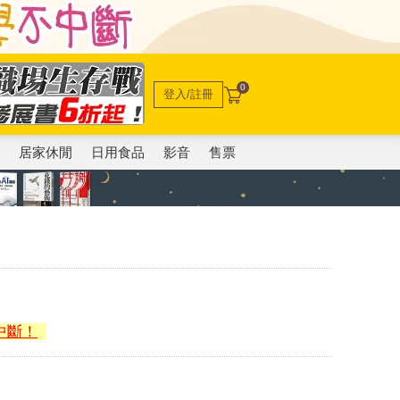
0
登入/註冊
電
居家休閒
日用食品
影音
售票
中斷！