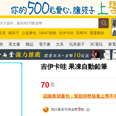
圭吾
楊双子
公益書包
16647續集
吉伊卡哇
高希均
通靈藥師
路邊攤新作
馬斯克
玩具總動員5
超慢跑
館
英文書
雜誌
電子書
文具
玩具親子
3C電玩
家
吉伊卡哇 果凍自動鉛筆
70
元
認購希望書包，幫助弱勢孩童上學不
0
預計最高可得金幣
點
?