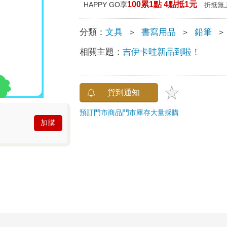
100累1點 4點抵1元
HAPPY GO享
折抵無
分類：
文具
＞
書寫用品
＞
鉛筆
＞
相關主題：
吉伊卡哇新品到啦！
貨到通知
預訂門市商品
門市庫存
大量採購
加購