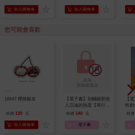
顧×異位性皮膚炎×過
會愛
敏性鼻炎×氣喘×過敏
伴練
加入購物車
加入購物車
性結膜炎 套書(共2本)
您可能會喜歡
16647 櫻桃飯友
【電子書】別觸碰那使
【電
人沉淪的熱度【單行本
性創
版】
我療
120
140
特價
元
特價
元
特價
藏）
加入購物車
電子書