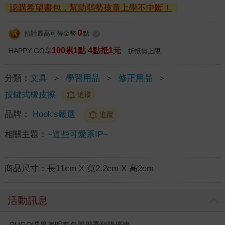
認購希望書包，幫助弱勢孩童上學不中斷！
0
預計最高可得金幣
點
?
100累1點 4點抵1元
HAPPY GO享
折抵無上限
分類：
文具
＞
學習用品
＞
修正用品
＞
按鍵式橡皮擦
追蹤
品牌：
Hook's嚴選
追蹤
相關主題：
~這些可愛系IP~
商品尺寸：
長11cm X 寬2.2cm X 高2cm
活動訊息
PUGO噗果聰明書包開學季預購優惠