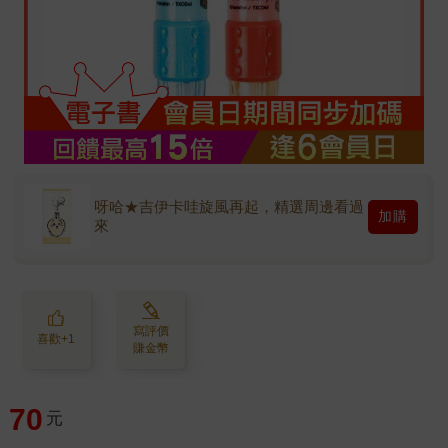
呀哈★吉伊卡哇旋風再起，精選周邊看過
加購
來
寫評價
喜歡+1
賺金幣
70
元