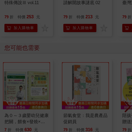
特殊傳說Ⅲ vol.11
請解開故事謎底 02
臺灣
253
213
79
折
特價
元
79
折
特價
元
79
折
加入購物車
加入購物車
您可能也需要
為０～３歲嬰幼兒健康
節氣食堂：我是農產品
陪孩
把關，餵食×發燒×意
促銷員
贈送
外預防×用藥×居家照
伴L
630
316
7
折
特價
元
79
折
特價
元
79
折