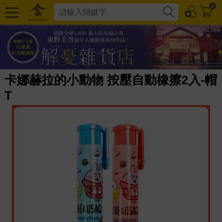
0
卡娜赫拉的小動物 按壓自動橡擦2入-帽
T