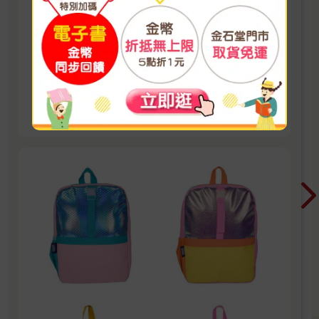
升上四年級後，身高已有變化，此時會更換新書
包適用身高與課本的選擇。由於科目與學用品變
多，容量需求增大，須注意人體工學護脊、透
氣、容量：NOHOO諾狐４～６年級的書包可以
滿足需求，若家裡有喜歡卡通IP又看重交通安全
的爸媽，可以選【IMPACT】怡寶系列，有夢可
看更多
夢及安全反光條的設計！🎉金石堂開學季！教你
一站購足！