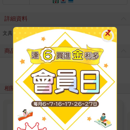
詳細資料
文具
＞
學習用品
＞
修正用品
＞
按鍵式橡皮擦
商品評價
寫評價
相關主題
【開學了！書包買對了嗎？】國
小中高年級書包