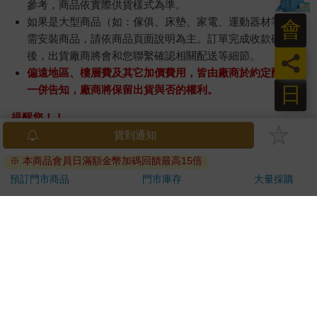
參考，商品依實際供貨樣式為準。
如果是大型商品（如：傢俱、床墊、家電、運動器材等）及
會
需安裝商品，請依商品頁面說明為主。訂單完成收款確認
後，出貨廠商將會和您聯繫確認相關配送等細節。
員
偏遠地區、樓層費及其它加價費用，皆由廠商於約定配送時
日
一併告知，廠商將保留出貨與否的權利。
提醒您！！
金石堂及銀行均不會請您操作ATM! 如接獲電話要求您前往
ATM提款機，請不要聽從指示，以免受騙上當！
退換貨須知：
**提醒您，鑑賞期不等於試用期，退回商品須為全新狀態**
依據「消費者保護法」第19條及行政院消費者保護處公告之
「通訊交易解除權合理例外情事適用準則」，以下商品購買
後，除商品本身有瑕疵外，將不提供7天的猶豫期：
易於腐敗、保存期限較短或解約時即將逾期。（如：生
鮮食品）
依消費者要求所為之客製化給付。（客製化商品）
報紙、期刊或雜誌。（含MOOK、外文雜誌）