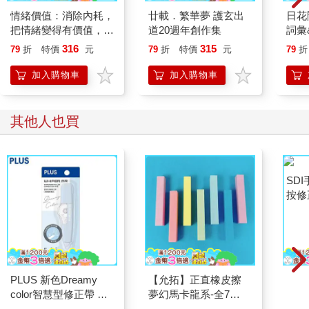
情緒價值：消除內耗，
廿載．繁華夢 護玄出
日花
把情緒變得有價值，跟
道20週年創作集
詞彙
誰都能自在相處
316
315
79
折
特價
元
79
折
特價
元
79
折
加入購物車
加入購物車
其他人也買
PLUS 新色Dreamy
【允拓】正直橡皮擦
SDI
color智慧型修正帶 藍
夢幻馬卡龍系-全7
按修
5mmx6M
色,7PCS/組
5M-