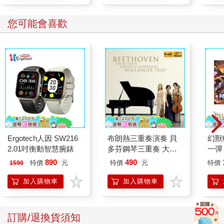
您可能會喜歡
Ergotech人因 SW216
布朗熱三重奏演奏 貝
幻獸
2.01吋衡動智慧腕錶
多芬鋼琴三重奏 大
一彈
公，KAKADU
組 Da
890
490
特價
元
特價
元
特價
1590
日文
加入購物車
加入購物車
訂購/退換貨須知