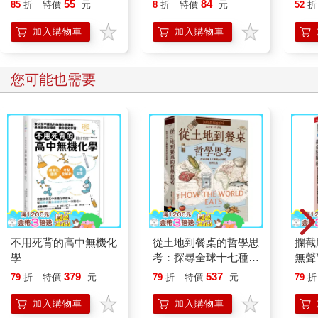
55
84
85
折
特價
元
8
折
特價
元
52
折
加入購物車
加入購物車
您可能也需要
不用死背的高中無機化
從土地到餐桌的哲學思
攔截
學
考：探尋全球十七種糧
無聲
食系統的思辨之旅
默殺
379
537
79
折
特價
元
79
折
特價
元
79
折
加入購物車
加入購物車