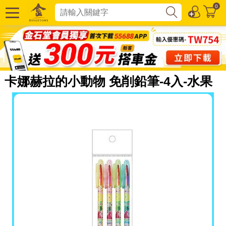
0
卡娜赫拉的小動物 免削鉛筆-4入-水果