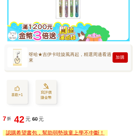
呀哈★吉伊卡哇旋風再起，精選周邊看過
加購
來
寫評價
喜歡+1
賺金幣
42
7
折
元
60
元
認購希望書包，幫助弱勢孩童上學不中斷！