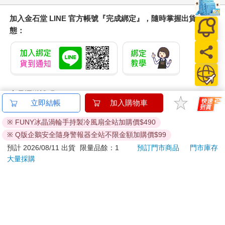
加入金石堂 LINE 官方帳號『完成綁定』，隨時掌握出貨動
態：
商品運送說明：
本公司所提供的產品配送區域範圍目前僅限台灣本島。注
意！收件地址請勿為郵政信箱。
商品將由廠商透過貨運或是郵局寄送。消費者訂購之商品若
無法送達，經電話或 E-mail無法聯繫逾三天者，本公司將取
消該筆訂單，並且全額退款。
當廠商出貨後，您會收到E-mail出貨通知，您也可透過【
訂
單查詢
】確認出貨情況。
產品顏色可能會因網頁呈現與拍攝關係產生色差，圖片僅供
參考，商品依實際供貨樣式為準。
如果是大型商品（如：傢俱、床墊、家電、運動器材等）及