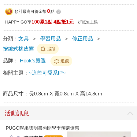
0
預計最高可得金幣
點
?
100累1點 4點抵1元
HAPPY GO享
折抵無上限
分類：
文具
＞
學習用品
＞
修正用品
＞
按鍵式橡皮擦
追蹤
品牌：
Hook's嚴選
追蹤
相關主題：
~這些可愛系IP~
商品尺寸：
長0.8cm X 寬0.8cm X 高14.8cm
活動訊息
PUGO噗果聰明書包開學季預購優惠