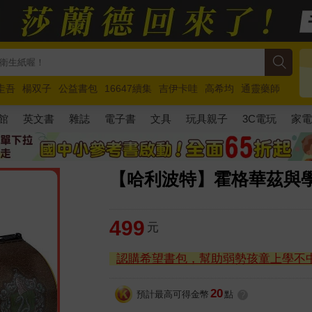
圭吾
楊双子
公益書包
16647續集
吉伊卡哇
高希均
通靈藥師
路邊攤新作
馬斯克
玩具總動員5
超慢跑
館
英文書
雜誌
電子書
文具
玩具親子
3C電玩
家
【哈利波特】霍格華茲與學
499
元
認購希望書包，幫助弱勢孩童上學不
20
預計最高可得金幣
點
?