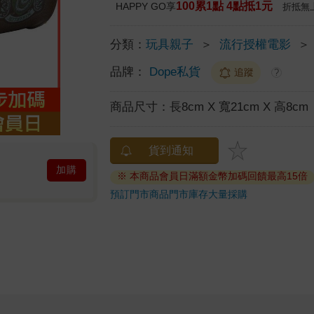
100累1點 4點抵1元
HAPPY GO享
折抵無
分類：
玩具親子
＞
流行授權電影
＞
品牌：
Dope私貨
追蹤
?
商品尺寸：
長8cm X 寬21cm X 高8cm
貨到通知
加購
※ 本商品會員日滿額金幣加碼回饋最高15倍
預訂門市商品
門市庫存
大量採購