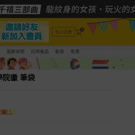
0
登入/註冊
電
居家休閒
日用食品
影音
售票
院徽 筆袋
中斷！