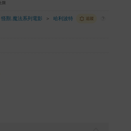
上限
怪獸.魔法系列電影
＞
哈利波特
追蹤
?