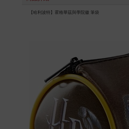
【哈利波特】霍格華茲與學院徽 筆袋