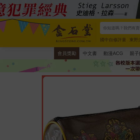
國中自修評量
東野
唯紅花綻放
奧德賽
會員獎勵
中文書
動漫ACG
親子