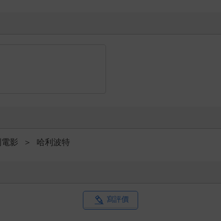
列電影
＞
哈利波特
寫評價