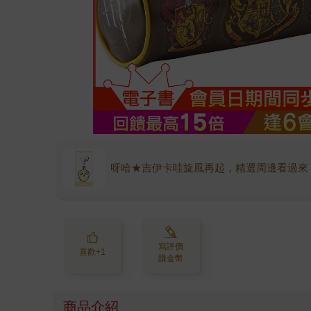
呀哈★吉伊卡哇旋風再起，精選周邊看過來
寫評價
喜歡+1
賺金幣
商品介紹