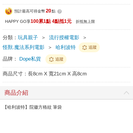
20
預計最高可得金幣
點
?
100累1點 4點抵1元
HAPPY GO享
折抵無上限
分類：
玩具親子
＞
流行授權電影
＞
怪獸.魔法系列電影
＞
哈利波特
追蹤
品牌：
Dope私貨
追蹤
商品尺寸：
長8cm X 寬21cm X 高8cm
商品介紹
【哈利波特】院徽方格紋 筆袋