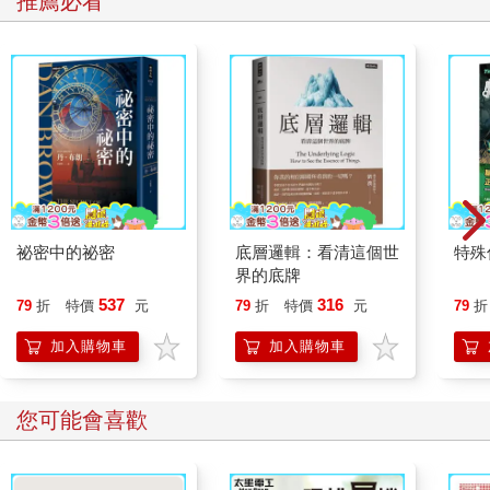
推薦必看
祕密中的祕密
底層邏輯：看清這個世
特殊傳
界的底牌
537
316
79
折
特價
元
79
折
特價
元
79
折
加入購物車
加入購物車
您可能會喜歡