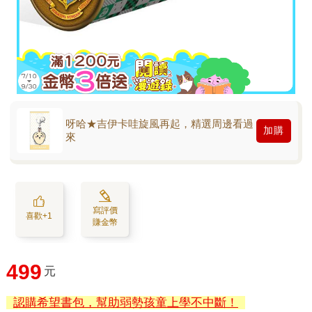
呀哈★吉伊卡哇旋風再起，精選周邊看過
加購
來
寫評價
喜歡+1
賺金幣
499
元
認購希望書包，幫助弱勢孩童上學不中斷！