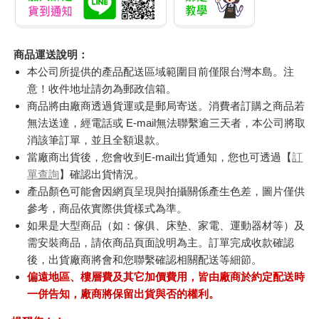
商品運送說明：
本公司所提供的產品配送區域範圍目前僅限台灣本島。注
意！收件地址請勿為郵政信箱。
商品將由廠商透過貨運或是郵局寄送。消費者訂購之商品若
無法送達，經電話或 E-mail無法聯繫逾三天者，本公司將取
消該筆訂單，並且全額退款。
當廠商出貨後，您會收到E-mail出貨通知，您也可透過【
訂
單查詢
】確認出貨情況。
產品顏色可能會因網頁呈現與拍攝關係產生色差，圖片僅供
參考，商品依實際供貨樣式為準。
如果是大型商品（如：傢俱、床墊、家電、運動器材等）及
需安裝商品，請依商品頁面說明為主。訂單完成收款確認
後，出貨廠商將會和您聯繫確認相關配送等細節。
偏遠地區、樓層費及其它加價費用，皆由廠商於約定配送時
一併告知，廠商將保留出貨與否的權利。