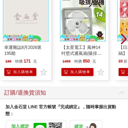
幸運雜誌8月2026第
【太星電工】風神14
【日本
195期
吋壁式通風扇(吸排風
鷗】
機)
(8款
171
850
特價
元
特價
元
69
折
180
1499
Kit
企鵝
加入購物車
加入購物車
訂購/退換貨須知
加入金石堂 LINE 官方帳號『完成綁定』，隨時掌握出貨動
態：