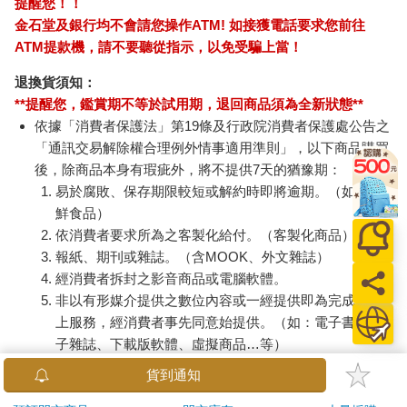
提醒您！！
金石堂及銀行均不會請您操作ATM! 如接獲電話要求您前往
ATM提款機，請不要聽從指示，以免受騙上當！
退換貨須知：
**提醒您，鑑賞期不等於試用期，退回商品須為全新狀態**
依據「消費者保護法」第19條及行政院消費者保護處公告之
「通訊交易解除權合理例外情事適用準則」，以下商品購買
後，除商品本身有瑕疵外，將不提供7天的猶豫期：
易於腐敗、保存期限較短或解約時即將逾期。（如：生
鮮食品）
依消費者要求所為之客製化給付。（客製化商品）
報紙、期刊或雜誌。（含MOOK、外文雜誌）
經消費者拆封之影音商品或電腦軟體。
非以有形媒介提供之數位內容或一經提供即為完成之線
上服務，經消費者事先同意始提供。（如：電子書、電
子雜誌、下載版軟體、虛擬商品…等）
已拆封之個人衛生用品。（如：內衣褲、刮鬍刀、除毛
貨到通知
刀…等）