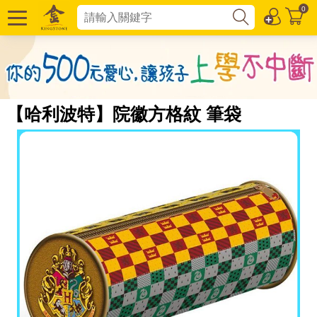
0
【哈利波特】院徽方格紋 筆袋