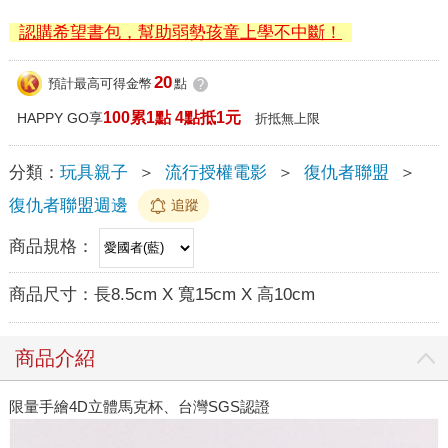
認購希望書包，幫助弱勢孩童上學不中斷！
20
預計最高可得金幣
點
?
100累1點 4點抵1元
HAPPY GO享
折抵無上限
分類：
玩具親子
＞
流行授權電影
＞
復仇者聯盟
＞
復仇者聯盟週邊
追蹤
商品規格：
商品尺寸：
長8.5cm X 寬15cm X 高10cm
商品介紹
限量手繪4D立體馬克杯、台灣SGS認證