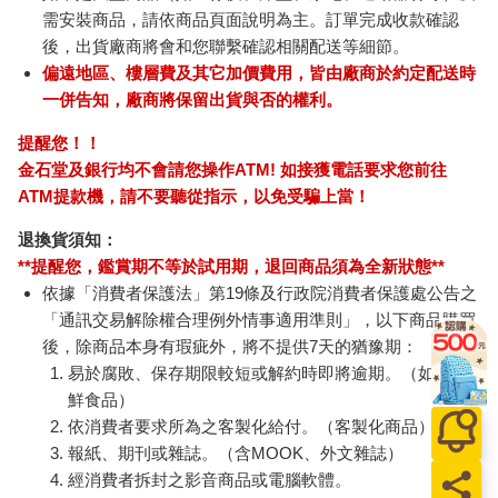
需安裝商品，請依商品頁面說明為主。訂單完成收款確認
後，出貨廠商將會和您聯繫確認相關配送等細節。
偏遠地區、樓層費及其它加價費用，皆由廠商於約定配送時
一併告知，廠商將保留出貨與否的權利。
提醒您！！
金石堂及銀行均不會請您操作ATM! 如接獲電話要求您前往
ATM提款機，請不要聽從指示，以免受騙上當！
退換貨須知：
**提醒您，鑑賞期不等於試用期，退回商品須為全新狀態**
依據「消費者保護法」第19條及行政院消費者保護處公告之
「通訊交易解除權合理例外情事適用準則」，以下商品購買
後，除商品本身有瑕疵外，將不提供7天的猶豫期：
易於腐敗、保存期限較短或解約時即將逾期。（如：生
鮮食品）
依消費者要求所為之客製化給付。（客製化商品）
報紙、期刊或雜誌。（含MOOK、外文雜誌）
經消費者拆封之影音商品或電腦軟體。