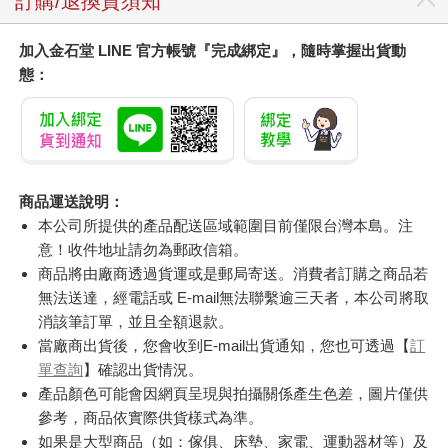
訂購/退換貨須知
加入金石堂 LINE 官方帳號『完成綁定』，隨時掌握出貨動
態：
商品運送說明：
本公司所提供的產品配送區域範圍目前僅限台灣本島。注
意！收件地址請勿為郵政信箱。
商品將由廠商透過貨運或是郵局寄送。消費者訂購之商品若
無法送達，經電話或 E-mail無法聯繫逾三天者，本公司將取
消該筆訂單，並且全額退款。
當廠商出貨後，您會收到E-mail出貨通知，您也可透過【
訂
單查詢
】確認出貨情況。
產品顏色可能會因網頁呈現與拍攝關係產生色差，圖片僅供
參考，商品依實際供貨樣式為準。
如果是大型商品（如：傢俱、床墊、家電、運動器材等）及