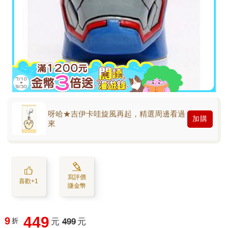
呀哈★吉伊卡哇旋風再起，精選周邊看過
加購
來
寫評價
喜歡+1
賺金幣
449
9
折
元
499
元