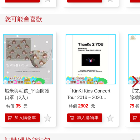
您可能會喜歡
蝦米與毛孩_平面防護
「KinKi Kids Concert
【艾
口罩（2入）
Tour 2019－2020
除穢
ThanKs 2 YOU」Blu
平安
35
2902
特價
元
特價
元
75
折
－ray初回盤
抹草
另有
加入購物車
加入購物車