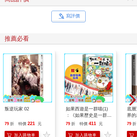
寫評價
推薦必看
叛逆玩家 02
如果西遊是一群喵(1)
底層
：《如果歷史是一群
界的
喵》作者最新力作，附
221
411
79
折
特價
元
79
折
特價
元
79
折
【首卷特典】拉頁
加入購物車
加入購物車