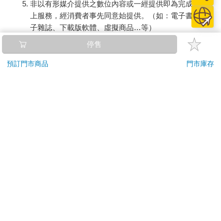
非以有形媒介提供之數位內容或一經提供即為完成之線
上服務，經消費者事先同意始提供。（如：電子書、電
子雜誌、下載版軟體、虛擬商品…等）
已拆封之個人衛生用品。（如：內衣褲、刮鬍刀、除毛
停售
刀…等）
若非上列種類商品，均享有到貨7天的猶豫期（含例假
預訂門市商品
門市庫存
日）。
辦理退換貨時，商品（組合商品恕無法接受單獨退貨）必須
是您收到商品時的原始狀態（包含商品本體、配件、贈品、
保證書、所有附隨資料文件及原廠內外包裝…等），請勿直
接使用原廠包裝寄送，或於原廠包裝上黏貼紙張或書寫文
字。
退回商品若無法回復原狀，將請您負擔回復原狀所需費用，
嚴重時將影響您的退貨權益。