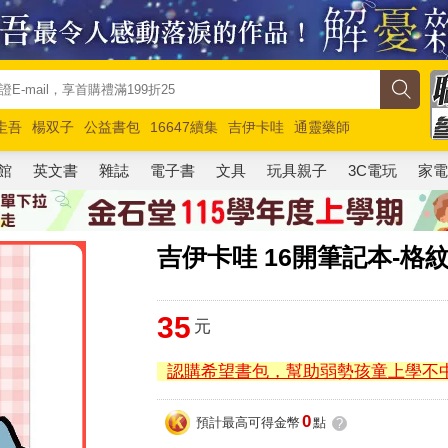
圭吾
楊双子
公益書包
16647續集
吉伊卡哇
通靈藥師
路邊攤新作
馬斯克
玩具總動員5
超慢跑
館
英文書
雜誌
電子書
文具
玩具親子
3C電玩
家
吉伊卡哇 16開筆記本-格
35
元
認購希望書包，幫助弱勢孩童上學不
0
預計最高可得金幣
點
?