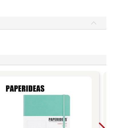
復
花
設
讓花
的優
走進