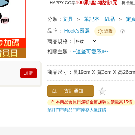
100累1點 4點抵1元
HAPPY GO享
折抵無
分類：
文具
＞
筆記本｜紙品
＞
定
品牌：
Hook's嚴選
追蹤
?
商品規格：
相關主題：
~這些可愛系IP~
商品尺寸：
長19cm X 寬3cm X 高26c
加購
貨到通知
※ 本商品會員日滿額金幣加碼回饋最高15倍
預訂門市商品
門市庫存
大量採購