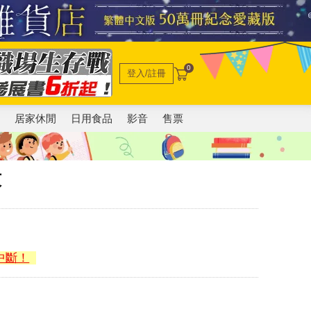
0
登入/註冊
電
居家休閒
日用食品
影音
售票
紋
中斷！