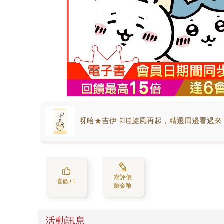
呀哈★吉伊卡哇旋風再起，精選周邊看過來
寫評價
喜歡+1
賺金幣
活動訊息