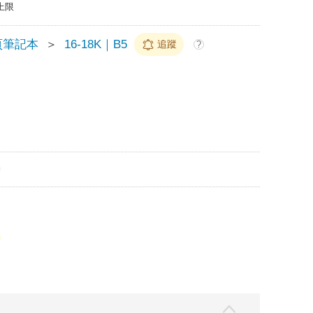
上限
頁筆記本
＞
16-18K｜B5
追蹤
?
m