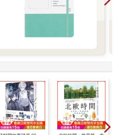
常生
看
更
多