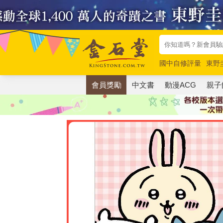
國中自修評量
東野
唯紅花綻放
奧德賽
會員獎勵
中文書
動漫ACG
親子