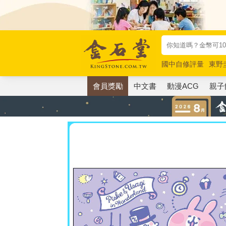
國中自修評量
東野
唯紅花綻放
奧德賽
會員獎勵
中文書
動漫ACG
親子