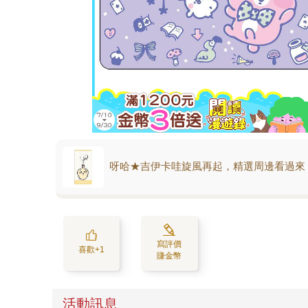
呀哈★吉伊卡哇旋風再起，精選周邊看過來
寫評價
喜歡+1
賺金幣
活動訊息