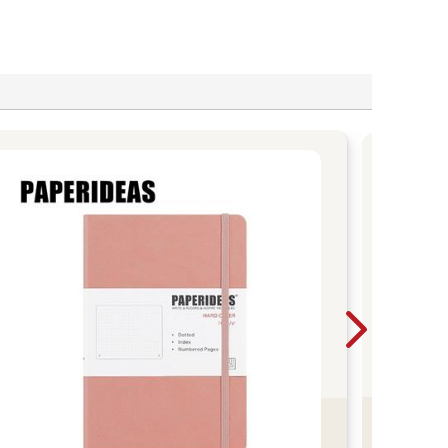
復
花
設
讓花
的優
走進
常生
看
更