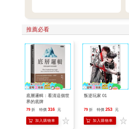
推薦必看
底層邏輯：看清這個世
叛逆玩家 01
界的底牌
316
253
79
折
特價
元
79
折
特價
元
加入購物車
加入購物車