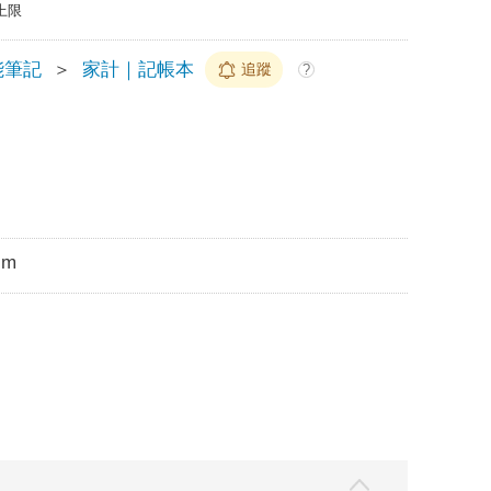
上限
能筆記
＞
家計｜記帳本
追蹤
?
cm