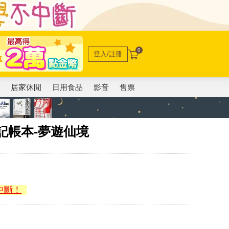
0
登入/註冊
電
居家休閒
日用食品
影音
售票
記帳本-夢遊仙境
中斷！