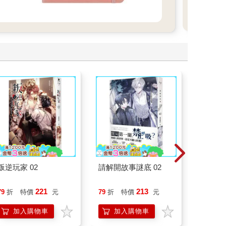
多
叛逆玩家 02
請解開故事謎底 02
演員們
底外傳
221
213
79
折
特價
元
79
折
特價
元
79
折
加入購物車
加入購物車
加