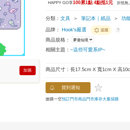
100累1點 4點抵1元
HAPPY GO享
折抵無
分類：
文具
＞
筆記本｜紙品
＞
功
品牌：
Hook's嚴選
追蹤
?
商品規格：
相關主題：
~這些可愛系IP~
商品尺寸：
長17.5cm X 寬1cm X 高10
加購
貨到通知
搶購一空
預訂門市商品
門市庫存
大量採購