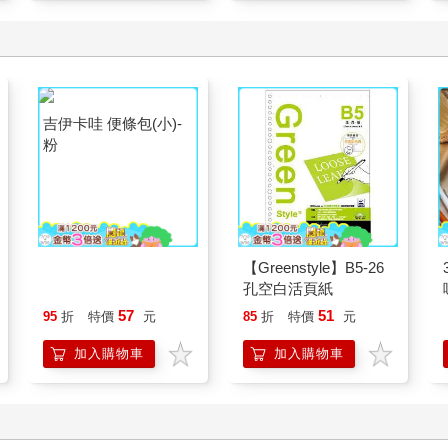
吉伊卡哇 便條包(小)-
【Greenstyle】B5-26
粉
孔空白活頁紙
57
51
95
折
特價
元
85
折
特價
元
加入購物車
加入購物車