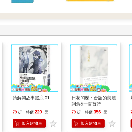
請解開故事謎底 01
日花閃爍：台語的美麗
詞彙&一百首詩
229
356
79
折
特價
元
79
折
特價
元
加入購物車
加入購物車