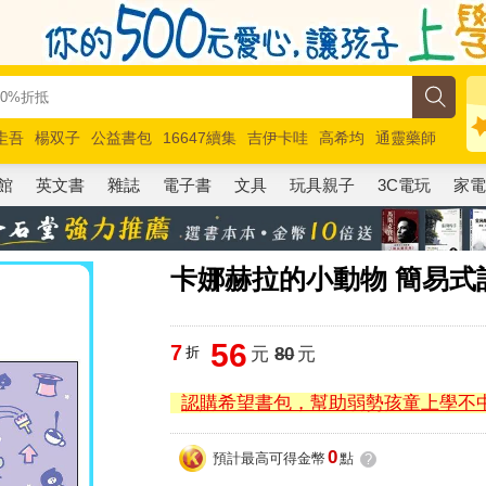
圭吾
楊双子
公益書包
16647續集
吉伊卡哇
高希均
通靈藥師
路邊攤新作
馬斯克
玩具總動員5
超慢跑
館
英文書
雜誌
電子書
文具
玩具親子
3C電玩
家
卡娜赫拉的小動物 簡易式
56
7
折
元
80
元
認購希望書包，幫助弱勢孩童上學不
0
預計最高可得金幣
點
?