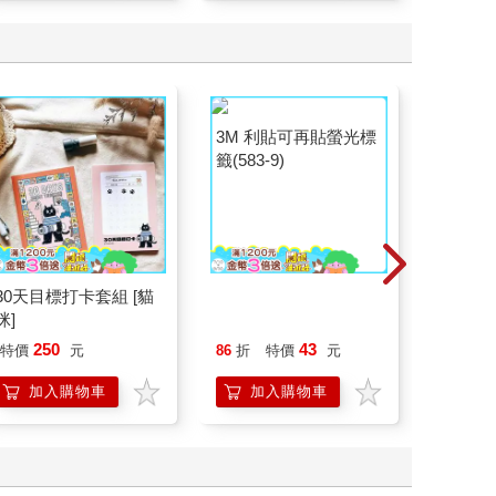
30天目標打卡套組 [貓
3M 利貼可再貼螢光標
吉伊卡哇
咪]
籤(583-9)
記本-啤
250
43
特價
元
86
折
特價
元
96
折
加入購物車
加入購物車
加