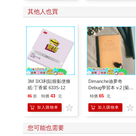
其他人也買
3M 3X3利貼狠黏便條
Dimanche迪夢奇
紙-丁香紫 633S-12
Debug學習本 v.2 [菊
黃]
43
65
86
折
特價
元
特價
元
加入購物車
加入購物車
您可能也需要