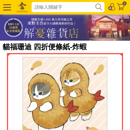
0
貓福珊迪 四折便條紙-炸蝦