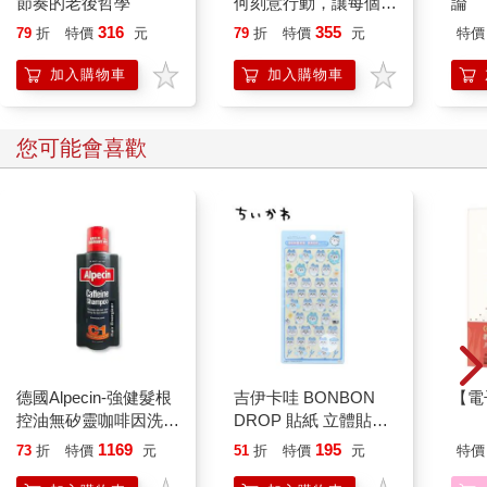
節奏的老後哲學
何刻意行動，讓每個目
論
標都有始有終
316
355
79
折
特價
元
79
折
特價
元
特價
加入購物車
加入購物車
您可能會喜歡
德國Alpecin-強健髮根
吉伊卡哇 BONBON
【電
控油無矽靈咖啡因洗髮
DROP 貼紙 立體貼紙
凝露375ml/瓶-C1強健
水晶貼紙 手帳貼 裝飾
1169
195
73
折
特價
元
51
折
特價
元
特價
髮根(護髮洗髮精/男士
貼紙 手機貼紙 小八貓