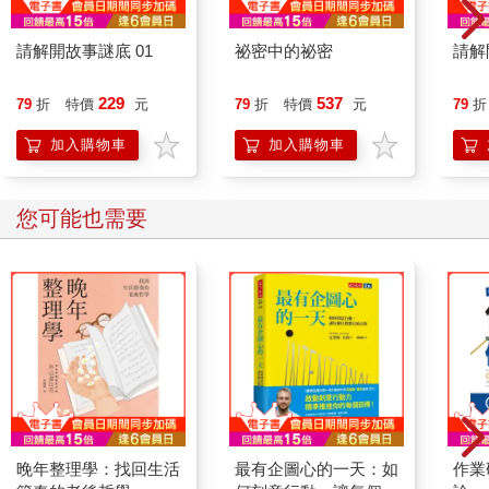
請解開故事謎底 01
祕密中的祕密
請解
229
537
79
折
特價
元
79
折
特價
元
79
折
加入購物車
加入購物車
您可能也需要
晚年整理學：找回生活
最有企圖心的一天：如
作業