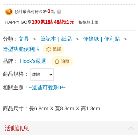
0
預計最高可得金幣
點
?
100累1點 4點抵1元
HAPPY GO享
折抵無上限
分類：
文具
＞
筆記本｜紙品
＞
便條紙｜便利貼
＞
造型功能便利貼
追蹤
品牌：
Hook's嚴選
追蹤
商品規格：
相關主題：
~這些可愛系IP~
商品尺寸：
長6.8cm X 寬8.3cm X 高1.3cm
活動訊息