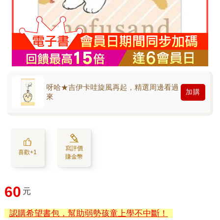
呀哈★吉伊卡哇旋風再起，精選周邊看過
加購
來
寫評價
喜歡+1
賺金幣
60
元
認購希望書包，幫助弱勢孩童上學不中斷！