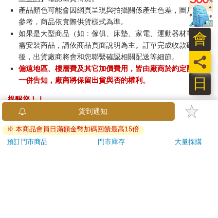
產品顏色可能會因網頁呈現與拍攝關係產生色差，圖片僅供
參考，商品依實際供貨樣式為準。
如果是大型商品（如：傢俱、床墊、家電、運動器材等）及
會
需安裝商品，請依商品頁面說明為主。訂單完成收款確認
後，出貨廠商將會和您聯繫確認相關配送等細節。
員
偏遠地區、樓層費及其它加價費用，皆由廠商於約定配送時
日
一併告知，廠商將保留出貨與否的權利。
提醒您！！
金石堂及銀行均不會請您操作ATM! 如接獲電話要求您前往
貨到通知
ATM提款機，請不要聽從指示，以免受騙上當！
※ 本商品會員日滿額金幣加碼回饋最高15倍
退換貨須知：
預訂門市商品
門市庫存
大量採購
**提醒您，鑑賞期不等於試用期，退回商品須為全新狀態**
依據「消費者保護法」第19條及行政院消費者保護處公告之
「通訊交易解除權合理例外情事適用準則」，以下商品購買
後，除商品本身有瑕疵外，將不提供7天的猶豫期：
易於腐敗、保存期限較短或解約時即將逾期。（如：生
鮮食品）