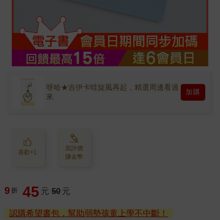
呀哈★吉伊卡哇旋風再起，精選周邊看過
加購
來
寫評價
喜歡+1
賺金幣
45
9
折
元
50
元
認購希望書包，幫助弱勢孩童上學不中斷！