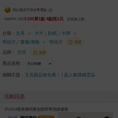
0
預計最高可得金幣
點
?
100累1點 4點抵1元
HAPPY GO享
折抵無上限
分類：
文具
＞
卡片｜貼紙｜卡牌
＞
明信片／書籤/海報
＞
明信片
追蹤
品牌：
方坊
追蹤
商品規格：
相關主題：
文具新品搶先看！
超人氣情緒雲朵
活動訊息
PUGO噗果聰明書包開學季預購優惠