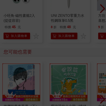
小呸角-磁性書籤2入
UNI ZENTO零重力水
方坊
(從從容容)
性鋼珠筆0.5黑
喜怒
45
48
特價
元
8
折
特價
元
9
折
加入購物車
加入購物車
您可能也需要