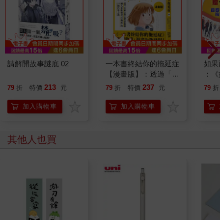
請解開故事謎底 02
一本書終結你的拖延症
如果
【漫畫版】：透過「小
：《
行動」打開大腦的行動
喵》
213
237
79
折
特價
元
79
折
特價
元
79
折
開關，懶人也能變身
【首
「行動派」的37個科
加入購物車
加入購物車
學方法
其他人也買