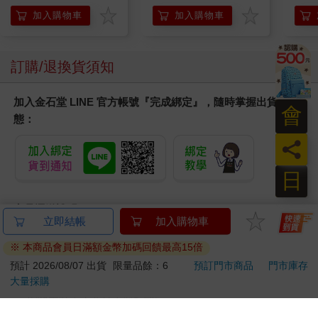
140ml/金瓶(Premium
加入購物車
加入購物車
臉部肌膚護理乳霜,素
顏保養乾肌水凝乳)
訂購/退換貨須知
加入金石堂 LINE 官方帳號『完成綁定』，隨時掌握出貨動
會
態：
員
日
商品運送說明：
本公司所提供的產品配送區域範圍目前僅限台灣本島。注
意！收件地址請勿為郵政信箱。
商品將由廠商透過貨運或是郵局寄送。消費者訂購之商品若
無法送達，經電話或 E-mail無法聯繫逾三天者，本公司將取
消該筆訂單，並且全額退款。
當廠商出貨後，您會收到E-mail出貨通知，您也可透過【
訂