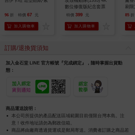
吉伊卡哇 造型貼紙-紫
攻殼機動隊(1995) 4K
薰香
數位修復版紀念套票
刷限定
67
399
96
折
特價
元
特價
元
85
折
加入購物車
加入購物車
訂購/退換貨須知
加入金石堂 LINE 官方帳號『完成綁定』，隨時掌握出貨動
態：
商品運送說明：
本公司所提供的產品配送區域範圍目前僅限台灣本島。注
意！收件地址請勿為郵政信箱。
商品將由廠商透過貨運或是郵局寄送。消費者訂購之商品若