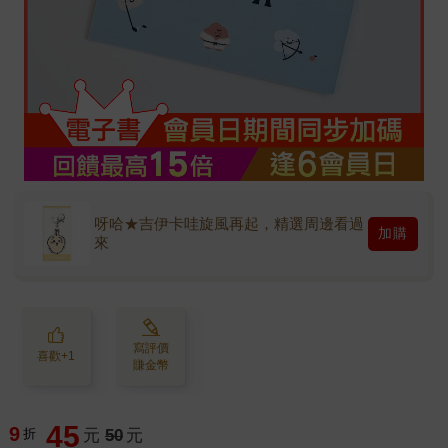
呀哈★吉伊卡哇旋風再起，精選周邊看過
加購
來
寫評價
喜歡+1
賺金幣
45
9
折
元
50
元