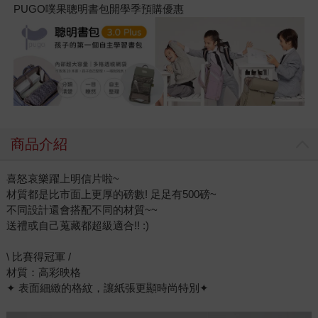
PUGO噗果聰明書包開學季預購優惠
商品介紹
喜怒哀樂躍上明信片啦~
材質都是比市面上更厚的磅數! 足足有500磅~
不同設計還會搭配不同的材質~~
送禮或自己蒐藏都超級適合!! :)
\ 比賽得冠軍 /
材質：高彩映格
✦ 表面細緻的格紋，讓紙張更顯時尚特別✦