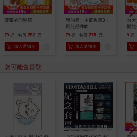
蔬菜的理髮店
我的第一本氣象書3：
台大
風兒呼呼吹
醫院
見疾
292
276
79
折
特價
元
79
折
特價
元
9
折
食過
夜好
加入購物車
加入購物車
照著
寶寶
兒常
您可能會喜歡
全書