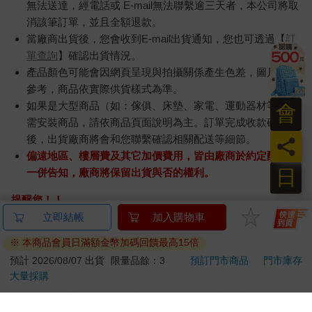
無法送達，經電話或 E-mail無法聯繫逾三天者，本公司將取
消該筆訂單，並且全額退款。
當廠商出貨後，您會收到E-mail出貨通知，您也可透過【
訂
單查詢
】確認出貨情況。
產品顏色可能會因網頁呈現與拍攝關係產生色差，圖片僅供
參考，商品依實際供貨樣式為準。
如果是大型商品（如：傢俱、床墊、家電、運動器材等）及
會
需安裝商品，請依商品頁面說明為主。訂單完成收款確認
後，出貨廠商將會和您聯繫確認相關配送等細節。
員
偏遠地區、樓層費及其它加價費用，皆由廠商於約定配送時
日
一併告知，廠商將保留出貨與否的權利。
提醒您！！
金石堂及銀行均不會請您操作ATM! 如接獲電話要求您前往
ATM提款機，請不要聽從指示，以免受騙上當！
退換貨須知：
**提醒您，鑑賞期不等於試用期，退回商品須為全新狀態**
依據「消費者保護法」第19條及行政院消費者保護處公告之
「通訊交易解除權合理例外情事適用準則」，以下商品購買