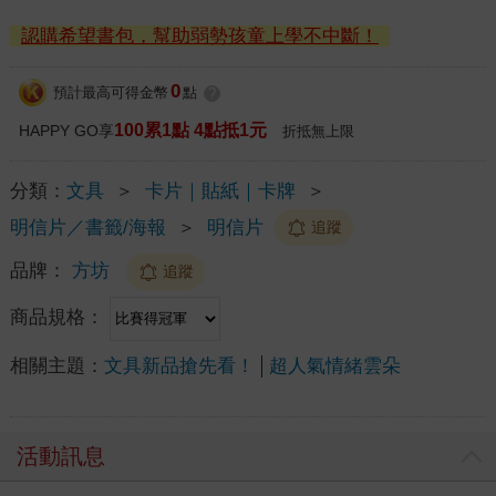
認購希望書包，幫助弱勢孩童上學不中斷！
0
預計最高可得金幣
點
?
100累1點 4點抵1元
HAPPY GO享
折抵無上限
分類：
文具
＞
卡片｜貼紙｜卡牌
＞
明信片／書籤/海報
＞
明信片
追蹤
品牌：
方坊
追蹤
商品規格：
相關主題：
文具新品搶先看！
超人氣情緒雲朵
活動訊息