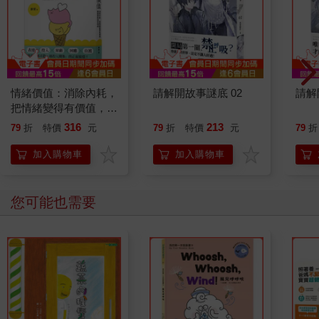
情緒價值：消除內耗，
請解開故事謎底 02
請解
把情緒變得有價值，跟
誰都能自在相處
316
213
79
折
特價
元
79
折
特價
元
79
折
加入購物車
加入購物車
您可能也需要