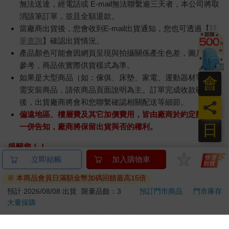
無法送達，經電話或 E-mail無法聯繫逾三天者，本公司將取
消該筆訂單，並且全額退款。
當廠商出貨後，您會收到E-mail出貨通知，您也可透過【
訂
單查詢
】確認出貨情況。
產品顏色可能會因網頁呈現與拍攝關係產生色差，圖片僅供
參考，商品依實際供貨樣式為準。
如果是大型商品（如：傢俱、床墊、家電、運動器材等）及
會
需安裝商品，請依商品頁面說明為主。訂單完成收款確認
後，出貨廠商將會和您聯繫確認相關配送等細節。
員
偏遠地區、樓層費及其它加價費用，皆由廠商於約定配送時
日
一併告知，廠商將保留出貨與否的權利。
提醒您！！
金石堂及銀行均不會請您操作ATM! 如接獲電話要求您前往
ATM提款機，請不要聽從指示，以免受騙上當！
退換貨須知：
**提醒您，鑑賞期不等於試用期，退回商品須為全新狀態**
依據「消費者保護法」第19條及行政院消費者保護處公告之
「通訊交易解除權合理例外情事適用準則」，以下商品購買