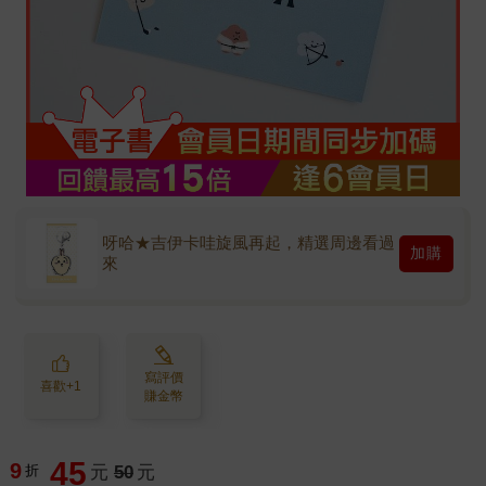
呀哈★吉伊卡哇旋風再起，精選周邊看過
加購
來
寫評價
喜歡+1
賺金幣
45
9
折
元
50
元