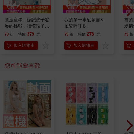
魔法童年：認識孩子發
我的第一本氣象書3：
雪的
展的挑戰，讀懂孩子內
風兒呼呼吹
愛情
心的成長魔法
加筆
379
276
79
折
特價
元
79
折
特價
元
79
折
曲！
加入購物車
加入購物車
您可能會喜歡