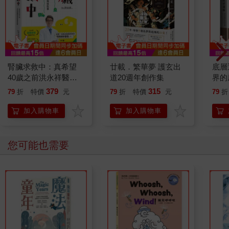
腎臟求救中：真希望
廿載．繁華夢 護玄出
底層
40歲之前洪永祥醫師
道20週年創作集
界的
就告訴我這些事
379
315
79
折
特價
元
79
折
特價
元
79
折
加入購物車
加入購物車
您可能也需要