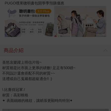
PUGO噗果聰明書包開學季預購優惠
商品介紹
喜怒哀樂躍上明信片啦~
材質都是比市面上更厚的磅數! 足足有500磅~
不同設計還會搭配不同的材質~~
送禮或自己蒐藏都超級適合!! :)
\ 比賽得冠軍 /
材質：高彩映格
✦ 表面細緻的格紋，讓紙張更顯時尚特別✦