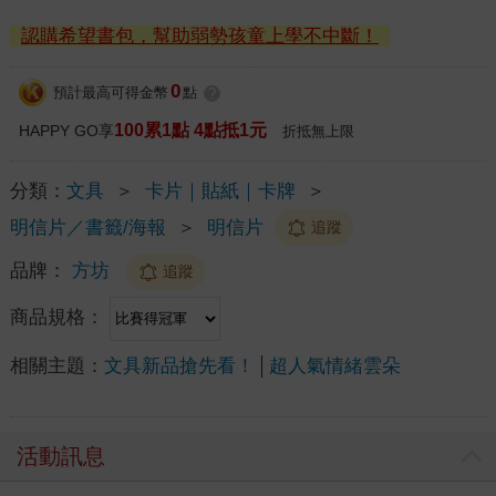
認購希望書包，幫助弱勢孩童上學不中斷！
0
預計最高可得金幣
點
?
100累1點 4點抵1元
HAPPY GO享
折抵無上限
分類：
文具
＞
卡片｜貼紙｜卡牌
＞
明信片／書籤/海報
＞
明信片
追蹤
品牌：
方坊
追蹤
商品規格：
相關主題：
文具新品搶先看！
超人氣情緒雲朵
活動訊息