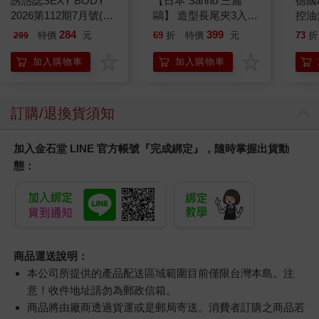
誘惑誌SEXY BODY
【日本 Sanrio 三麗
德國A
2026第112期7月號(兩
鷗】 造型長尾夾3入組
控油
款封面-不挑款隨機出
(8款可選) 凱蒂貓 Hello
凝露3
284
399
特價
元
69
折
特價
元
73
折
299
貨)
Kitty 庫洛米 布丁狗 酷
髮根
企鵝
調理
加入購物車
加入購物車
滋潤
質適
訂購/退換貨須知
加入金石堂 LINE 官方帳號『完成綁定』，隨時掌握出貨動
態：
商品運送說明：
本公司所提供的產品配送區域範圍目前僅限台灣本島。注
意！收件地址請勿為郵政信箱。
商品將由廠商透過貨運或是郵局寄送。消費者訂購之商品若