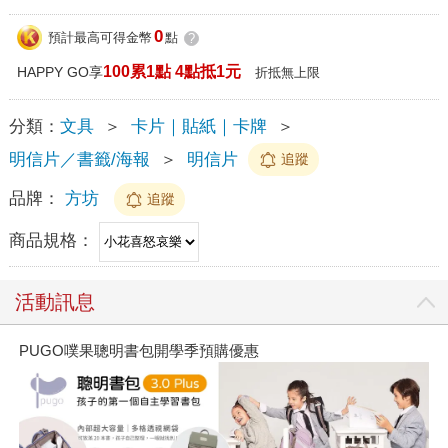
0
預計最高可得金幣
點
?
100累1點 4點抵1元
HAPPY GO享
折抵無上限
分類：
文具
＞
卡片｜貼紙｜卡牌
＞
明信片／書籤/海報
＞
明信片
追蹤
品牌：
方坊
追蹤
商品規格：
活動訊息
PUGO噗果聰明書包開學季預購優惠