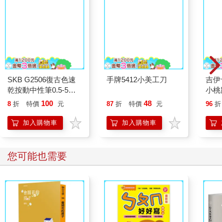
SKB G2506復古色速
手牌5412小美工刀
乾按動中性筆0.5-5色
入II
吉伊
小桃
100
48
8
折
特價
元
87
折
特價
元
96
折
加入購物車
加入購物車
您可能也需要