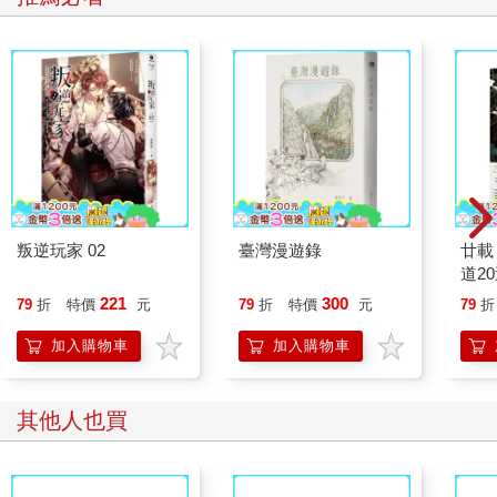
叛逆玩家 02
臺灣漫遊錄
廿載
道2
221
300
79
折
特價
元
79
折
特價
元
79
折
加入購物車
加入購物車
其他人也買