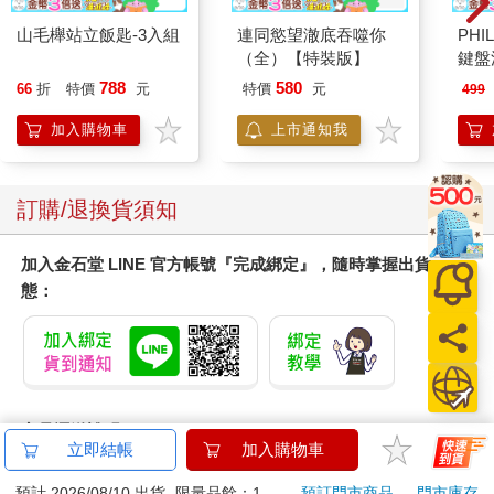
山毛櫸站立飯匙-3入組
連同慾望澈底吞噬你
PHI
（全）【特裝版】
鍵盤滑
788
580
66
折
特價
元
特價
元
499
加入購物車
上市通知我
訂購/退換貨須知
加入金石堂 LINE 官方帳號『完成綁定』，隨時掌握出貨動
態：
商品運送說明：
立即結帳
加入購物車
本公司所提供的產品配送區域範圍目前僅限台灣本島。注
意！收件地址請勿為郵政信箱。
預計 2026/08/10 出貨
限量品餘：1
預訂門市商品
門市庫存