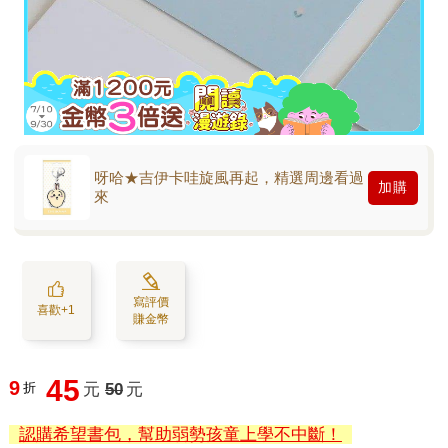
呀哈★吉伊卡哇旋風再起，精選周邊看過
加購
來
寫評價
喜歡+1
賺金幣
45
9
折
元
50
元
認購希望書包，幫助弱勢孩童上學不中斷！