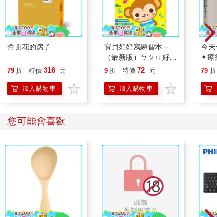
會開花的房子
寶貝好好寫練習本－
今天
（最新版）ㄅㄆㄇ好好
✦療
寫
場，
316
72
79
折
特價
元
9
折
特價
元
79
折
好」
加入購物車
加入購物車
您可能會喜歡