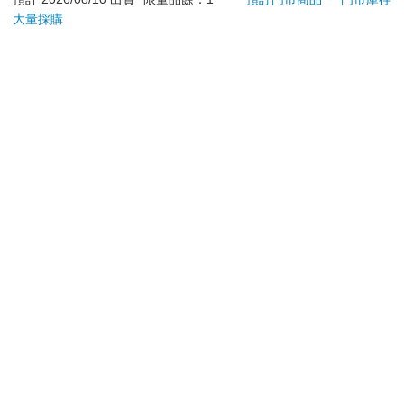
商品將由廠商透過貨運或是郵局寄送。消費者訂購之商品若
大量採購
無法送達，經電話或 E-mail無法聯繫逾三天者，本公司將取
消該筆訂單，並且全額退款。
當廠商出貨後，您會收到E-mail出貨通知，您也可透過【
訂
單查詢
】確認出貨情況。
產品顏色可能會因網頁呈現與拍攝關係產生色差，圖片僅供
參考，商品依實際供貨樣式為準。
如果是大型商品（如：傢俱、床墊、家電、運動器材等）及
需安裝商品，請依商品頁面說明為主。訂單完成收款確認
後，出貨廠商將會和您聯繫確認相關配送等細節。
偏遠地區、樓層費及其它加價費用，皆由廠商於約定配送時
一併告知，廠商將保留出貨與否的權利。
提醒您！！
金石堂及銀行均不會請您操作ATM! 如接獲電話要求您前往
ATM提款機，請不要聽從指示，以免受騙上當！
退換貨須知：
**提醒您，鑑賞期不等於試用期，退回商品須為全新狀態**