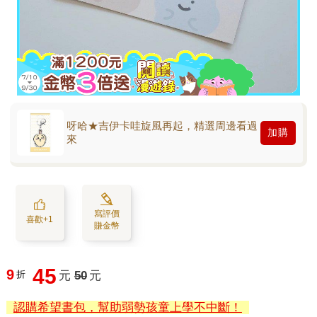
呀哈★吉伊卡哇旋風再起，精選周邊看過
加購
來
寫評價
喜歡+1
賺金幣
45
9
折
元
50
元
認購希望書包，幫助弱勢孩童上學不中斷！