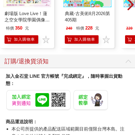
劇場版 Love Live！蓮
典藏-古美術8月2026第
MAR
之空女學院學園偶像俱
405期
佳人0
樂部 Bloom Garden
350
228
特價
元
特價
元
240
220
Party單人套票
加入購物車
加入購物車
訂購/退換貨須知
加入金石堂 LINE 官方帳號『完成綁定』，隨時掌握出貨動
態：
商品運送說明：
本公司所提供的產品配送區域範圍目前僅限台灣本島。注