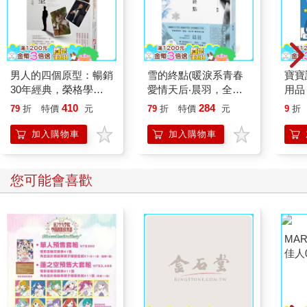
男人的四個原型：暢銷
雪的終點(暖淚系青春
寶寶
30年經典，榮格學派
愛情天后‧晨羽，全新
用品
帶你剖析男性心理
加筆黑暗純愛系列最終
410
284
79
折
特價
元
79
折
特價
元
9
折
曲！)
加入購物車
加入購物車
您可能會喜歡