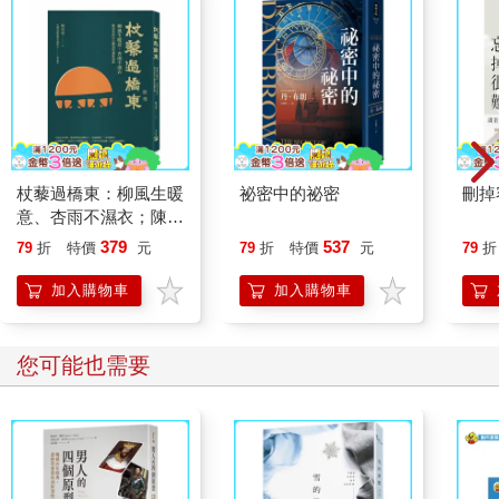
杖藜過橋東：柳風生暖
祕密中的祕密
刪掉
意、杏雨不濕衣；陳亮
恭談以心轉境的適齡漫
379
537
79
折
特價
元
79
折
特價
元
79
折
想
加入購物車
加入購物車
您可能也需要