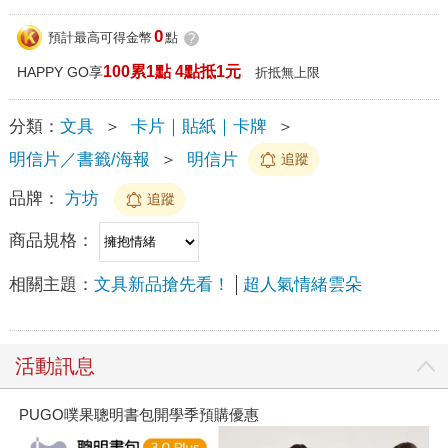
0
預計最高可得金幣
點
?
100累1點 4點抵1元
HAPPY GO享
折抵無上限
分類：
文具
＞
卡片｜貼紙｜卡牌
＞
明信片／書籤/海報
＞
明信片
追蹤
品牌：
方坊
追蹤
商品規格：
相關主題：
文具新品搶先看！
超人氣情緒雲朵
活動訊息
PUGO噗果聰明書包開學季預購優惠