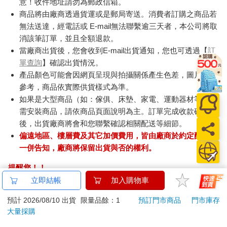
意！收件地址請勿為郵政信箱。
商品將由廠商透過貨運或是郵局寄送。消費者訂購之商品若
無法送達，經電話或 E-mail無法聯繫逾三天者，本公司將取
消該筆訂單，並且全額退款。
當廠商出貨後，您會收到E-mail出貨通知，您也可透過【
訂
單查詢
】確認出貨情況。
產品顏色可能會因網頁呈現與拍攝關係產生色差，圖片僅供
參考，商品依實際供貨樣式為準。
如果是大型商品（如：傢俱、床墊、家電、運動器材等）及
需安裝商品，請依商品頁面說明為主。訂單完成收款確認
後，出貨廠商將會和您聯繫確認相關配送等細節。
偏遠地區、樓層費及其它加價費用，皆由廠商於約定配送時
一併告知，廠商將保留出貨與否的權利。
提醒您！！
金石堂及銀行均不會請您操作ATM! 如接獲電話要求您前往
立即結帳
加入購物車
ATM提款機，請不要聽從指示，以免受騙上當！
預計 2026/08/10 出貨
限量品餘：1
預訂門市商品
門市庫存
退換貨須知：
大量採購
**提醒您，鑑賞期不等於試用期，退回商品須為全新狀態**