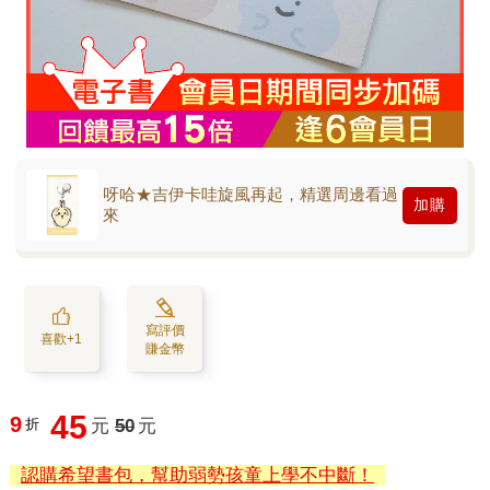
呀哈★吉伊卡哇旋風再起，精選周邊看過
加購
來
寫評價
喜歡+1
賺金幣
45
9
折
元
50
元
認購希望書包，幫助弱勢孩童上學不中斷！