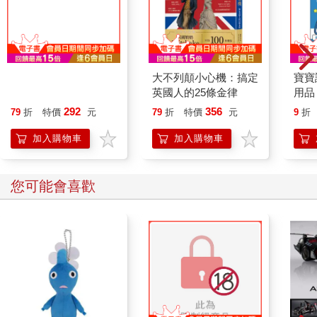
蔬菜的理髮店
大不列顛小心機：搞定
寶寶
英國人的25條金律
用品
292
356
79
折
特價
元
79
折
特價
元
9
折
加入購物車
加入購物車
您可能會喜歡