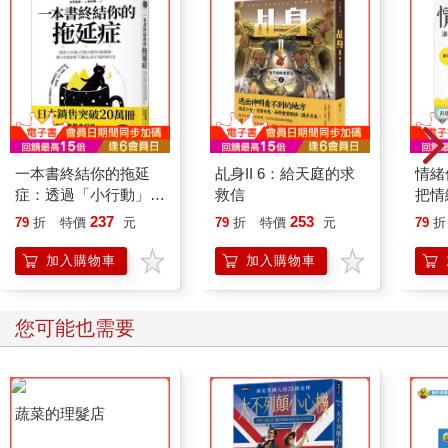
一本書終結你的拖延
乩身II 6：給天庭的求
情緒
症：透過「小行動」打
救信
把情
開大腦的行動開關，懶
誰都
237
253
79
折
特價
元
79
折
特價
元
79
折
人也能變身「行動派」
的37個科學方法
加入購物車
加入購物車
您可能也需要