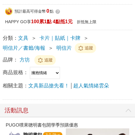
0
預計最高可得金幣
點
?
100累1點 4點抵1元
HAPPY GO享
折抵無上限
分類：
文具
＞
卡片｜貼紙｜卡牌
＞
明信片／書籤/海報
＞
明信片
追蹤
品牌：
方坊
追蹤
商品規格：
相關主題：
文具新品搶先看！
超人氣情緒雲朵
活動訊息
PUGO噗果聰明書包開學季預購優惠