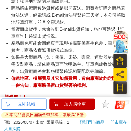
意！收件地址請勿為郵政信箱。
商品將由廠商透過貨運或是郵局寄送。消費者訂購之商品若
無法送達，經電話或 E-mail無法聯繫逾三天者，本公司將取
消該筆訂單，並且全額退款。
當廠商出貨後，您會收到E-mail出貨通知，您也可透過【
訂
單查詢
】確認出貨情況。
產品顏色可能會因網頁呈現與拍攝關係產生色差，圖片僅供
參考，商品依實際供貨樣式為準。
如果是大型商品（如：傢俱、床墊、家電、運動器材等）及
會
需安裝商品，請依商品頁面說明為主。訂單完成收款確認
後，出貨廠商將會和您聯繫確認相關配送等細節。
員
偏遠地區、樓層費及其它加價費用，皆由廠商於約定配送時
日
一併告知，廠商將保留出貨與否的權利。
提醒您！！
金石堂及銀行均不會請您操作ATM! 如接獲電話要求您前往
ATM提款機，請不要聽從指示，以免受騙上當！
退換貨須知：
**提醒您，鑑賞期不等於試用期，退回商品須為全新狀態**