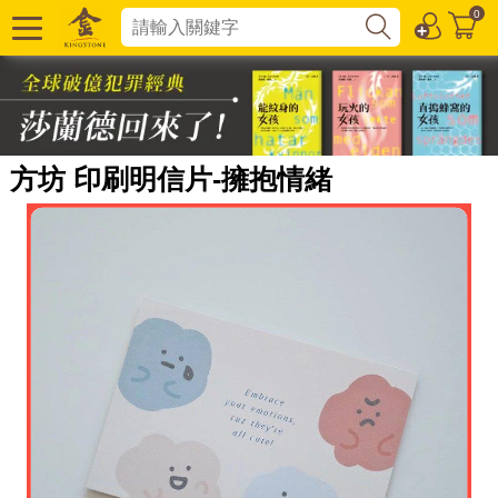
0
方坊 印刷明信片-擁抱情緒