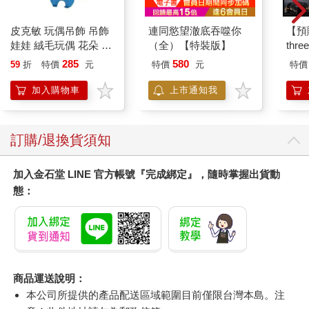
皮克敏 玩偶吊飾 吊飾
連同慾望澈底吞噬你
【預
娃娃 絨毛玩偶 花朵 葉
（全）【特裝版】
thr
子 藍色皮克敏 紅色皮
VA 
285
580
59
折
特價
元
特價
元
特價
克敏 黃色皮克敏
阿斯拉
Pikmin 任天堂 三英貿
SIR
加入購物車
上市通知我
易
訂購/退換貨須知
加入金石堂 LINE 官方帳號『完成綁定』，隨時掌握出貨動
態：
商品運送說明：
本公司所提供的產品配送區域範圍目前僅限台灣本島。注