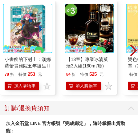
小書痴的下剋上：漢娜
【13章】專業冰滴菓
雙色
蘿蕾貴族院五年級生Ⅱ
臻3入組(160ml/瓶)
罩（
253
525
79
折
特價
元
84
折
特價
元
特價
加入購物車
加入購物車
訂購/退換貨須知
加入金石堂 LINE 官方帳號『完成綁定』，隨時掌握出貨動
態：