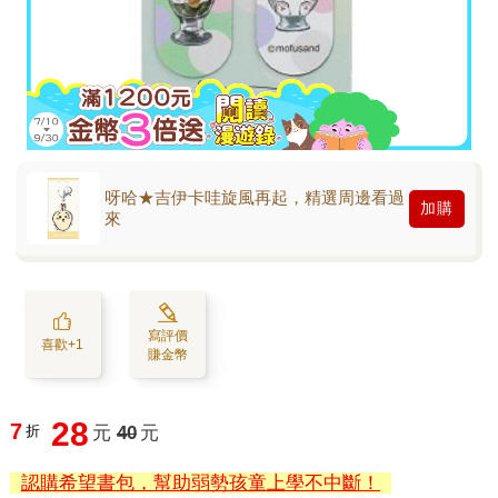
呀哈★吉伊卡哇旋風再起，精選周邊看過
加購
來
寫評價
喜歡+1
賺金幣
28
7
折
元
40
元
認購希望書包，幫助弱勢孩童上學不中斷！