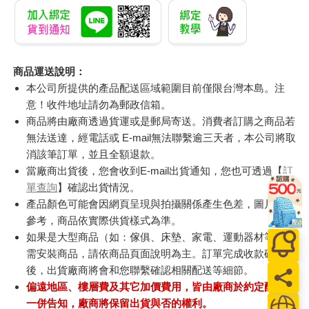
商品運送說明：
本公司所提供的產品配送區域範圍目前僅限台灣本島。注
意！收件地址請勿為郵政信箱。
商品將由廠商透過貨運或是郵局寄送。消費者訂購之商品若
無法送達，經電話或 E-mail無法聯繫逾三天者，本公司將取
消該筆訂單，並且全額退款。
當廠商出貨後，您會收到E-mail出貨通知，您也可透過【
訂
單查詢
】確認出貨情況。
產品顏色可能會因網頁呈現與拍攝關係產生色差，圖片僅供
參考，商品依實際供貨樣式為準。
如果是大型商品（如：傢俱、床墊、家電、運動器材等）及
需安裝商品，請依商品頁面說明為主。訂單完成收款確認
後，出貨廠商將會和您聯繫確認相關配送等細節。
偏遠地區、樓層費及其它加價費用，皆由廠商於約定配送時
一併告知，廠商將保留出貨與否的權利。