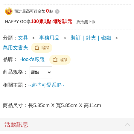
0
預計最高可得金幣
點
?
100累1點 4點抵1元
HAPPY GO享
折抵無上限
分類：
文具
＞
事務用品
＞
裝訂｜針夾｜磁鐵
＞
萬用文書夾
追蹤
品牌：
Hook's嚴選
追蹤
商品規格：
相關主題：
~這些可愛系IP~
商品尺寸：
長5.85cm X 寬5.85cm X 高11cm
活動訊息