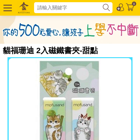
0
貓福珊迪 2入磁鐵書夾-甜點