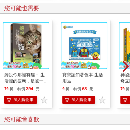
您可能也需要
聽說你那裡有貓： 生
寶寶認知著色本-生活
神祕
活裡的疲憊，是被一隻
用品
奇立
隻貓治癒的。
394
63
79
折
特價
元
9
折
特價
元
79
折
加入購物車
加入購物車
您可能會喜歡