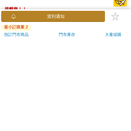
提醒您！！
金石堂及銀行均不會請您操作ATM! 如接獲電話要求您前往
貨到通知
ATM提款機，請不要聽從指示，以免受騙上當！
最小訂購量:2
退換貨須知：
預訂門市商品
門市庫存
大量採購
**提醒您，鑑賞期不等於試用期，退回商品須為全新狀態**
依據「消費者保護法」第19條及行政院消費者保護處公告之
「通訊交易解除權合理例外情事適用準則」，以下商品購買
後，除商品本身有瑕疵外，將不提供7天的猶豫期：
易於腐敗、保存期限較短或解約時即將逾期。（如：生
鮮食品）
依消費者要求所為之客製化給付。（客製化商品）
報紙、期刊或雜誌。（含MOOK、外文雜誌）
經消費者拆封之影音商品或電腦軟體。
非以有形媒介提供之數位內容或一經提供即為完成之線
上服務，經消費者事先同意始提供。（如：電子書、電
子雜誌、下載版軟體、虛擬商品…等）
已拆封之個人衛生用品。（如：內衣褲、刮鬍刀、除毛