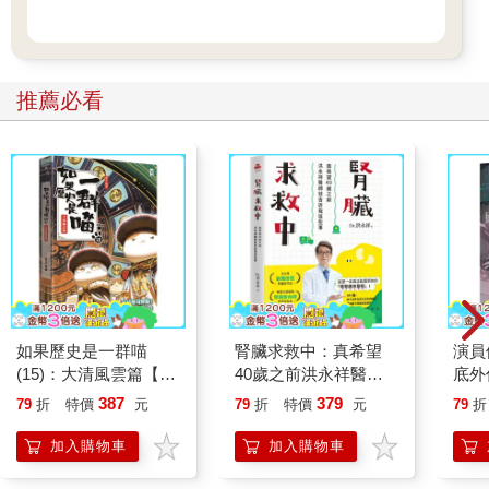
推薦必看
如果歷史是一群喵
腎臟求救中：真希望
演員
(15)：大清風雲篇【萌
40歲之前洪永祥醫師
底外
貓漫畫學歷史】
就告訴我這些事
387
379
79
折
特價
元
79
折
特價
元
79
折
加入購物車
加入購物車