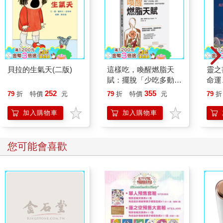
貝拉的生氣天(二版)
這樣吃，喚醒燃脂天
靈之
賦：擺脫「少吃多動」
命運
迷思，掌握胰島素關
72
252
355
79
折
特價
元
79
折
特價
元
79
折
鍵，重啟不復胖體質
思考
的意
加入購物車
加入購物車
您可能會喜歡