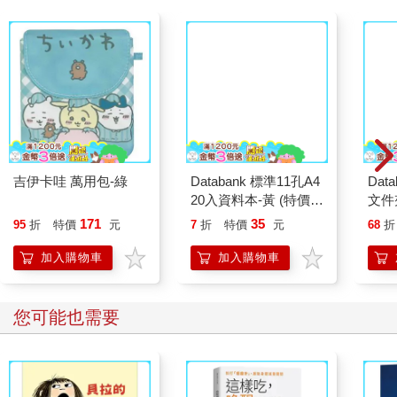
Databank 標準11孔A4
Dat
20入資料本-黃 (特價
文件夾
品)
價品
吉伊卡哇 萬用包-綠
171
35
95
折
特價
元
7
折
特價
元
68
折
加入購物車
加入購物車
您可能也需要