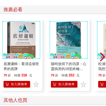
推薦必看
底層邏輯：看清這個世
隨時放得下的功課：心
松浦
界的底牌
靈病房的18堂終極學
我想
分
316
253
79
折
特價
元
79
折
特價
元
79
折
加入購物車
加入購物車
其他人也買