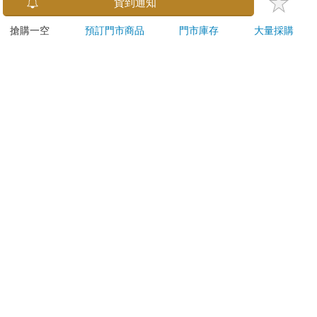
貨到通知
本公司所提供的產品配送區域範圍目前僅限台灣本島。注
意！收件地址請勿為郵政信箱。
搶購一空
預訂門市商品
門市庫存
大量採購
商品將由廠商透過貨運或是郵局寄送。消費者訂購之商品若
無法送達，經電話或 E-mail無法聯繫逾三天者，本公司將取
消該筆訂單，並且全額退款。
當廠商出貨後，您會收到E-mail出貨通知，您也可透過【
訂
單查詢
】確認出貨情況。
產品顏色可能會因網頁呈現與拍攝關係產生色差，圖片僅供
參考，商品依實際供貨樣式為準。
如果是大型商品（如：傢俱、床墊、家電、運動器材等）及
需安裝商品，請依商品頁面說明為主。訂單完成收款確認
後，出貨廠商將會和您聯繫確認相關配送等細節。
偏遠地區、樓層費及其它加價費用，皆由廠商於約定配送時
一併告知，廠商將保留出貨與否的權利。
提醒您！！
金石堂及銀行均不會請您操作ATM! 如接獲電話要求您前往
ATM提款機，請不要聽從指示，以免受騙上當！