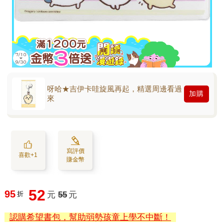
呀哈★吉伊卡哇旋風再起，精選周邊看過
加購
來
寫評價
喜歡+1
賺金幣
52
95
折
元
55
元
認購希望書包，幫助弱勢孩童上學不中斷！