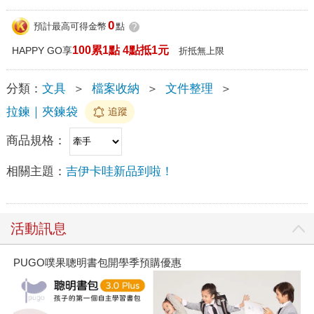
0
預計最高可得金幣
點
?
100累1點 4點抵1元
HAPPY GO享
折抵無上限
分類：
文具
＞
檔案收納
＞
文件整理
＞
拉鍊｜夾鍊袋
追蹤
商品規格：
相關主題：
吉伊卡哇新品到啦！
活動訊息
PUGO噗果聰明書包開學季預購優惠