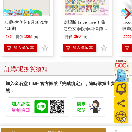
典藏-古美術8月2026第
劇場版 Love Live！蓮
Liss
405期
之空女學院學園偶像俱
喚膚
樂部 Bloom Garden
儀
228
350
特價
元
特價
元
240
2990
Party單人套票
加入購物車
加入購物車
訂購/退換貨須知
加入金石堂 LINE 官方帳號『完成綁定』，隨時掌握出貨動
態：
商品運送說明：