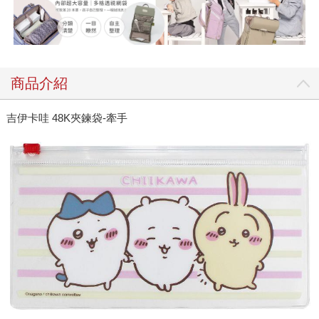
商品介紹
吉伊卡哇 48K夾鍊袋-牽手