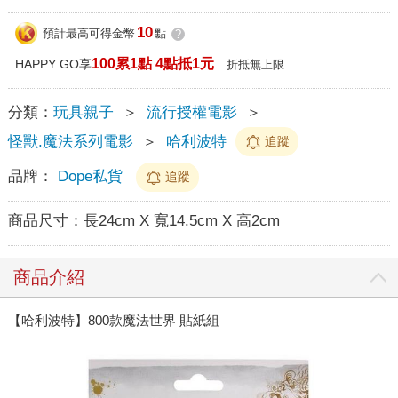
10
預計最高可得金幣
點
?
100累1點 4點抵1元
HAPPY GO享
折抵無上限
分類：
玩具親子
＞
流行授權電影
＞
怪獸.魔法系列電影
＞
哈利波特
追蹤
品牌：
Dope私貨
追蹤
商品尺寸：
長24cm X 寬14.5cm X 高2cm
商品介紹
【哈利波特】800款魔法世界 貼紙組