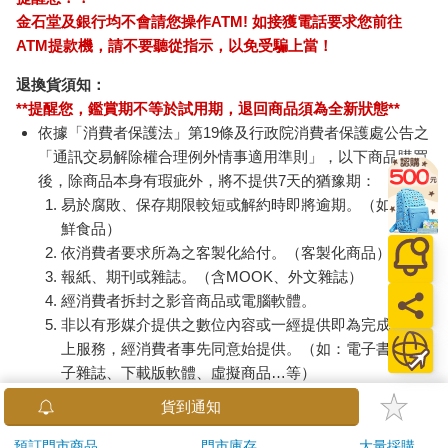
金石堂及銀行均不會請您操作ATM! 如接獲電話要求您前往
ATM提款機，請不要聽從指示，以免受騙上當！
退換貨須知：
**提醒您，鑑賞期不等於試用期，退回商品須為全新狀態**
依據「消費者保護法」第19條及行政院消費者保護處公告之
「通訊交易解除權合理例外情事適用準則」，以下商品購買
後，除商品本身有瑕疵外，將不提供7天的猶豫期：
易於腐敗、保存期限較短或解約時即將逾期。（如：生
鮮食品）
依消費者要求所為之客製化給付。（客製化商品）
報紙、期刊或雜誌。（含MOOK、外文雜誌）
經消費者拆封之影音商品或電腦軟體。
非以有形媒介提供之數位內容或一經提供即為完成之線
上服務，經消費者事先同意始提供。（如：電子書、電
子雜誌、下載版軟體、虛擬商品…等）
已拆封之個人衛生用品。（如：內衣褲、刮鬍刀、除毛
貨到通知
刀…等）
若非上列種類商品，均享有到貨7天的猶豫期（含例假
預訂門市商品
門市庫存
大量採購