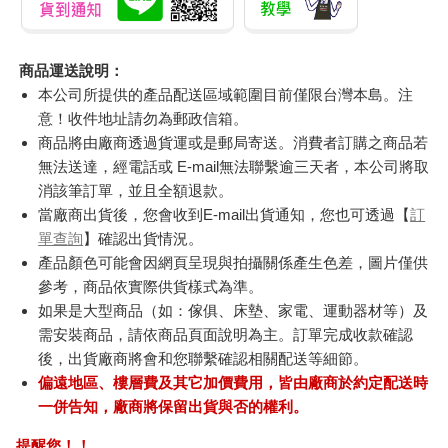
商品運送說明：
本公司所提供的產品配送區域範圍目前僅限台灣本島。注
意！收件地址請勿為郵政信箱。
商品將由廠商透過貨運或是郵局寄送。消費者訂購之商品若
無法送達，經電話或 E-mail無法聯繫逾三天者，本公司將取
消該筆訂單，並且全額退款。
當廠商出貨後，您會收到E-mail出貨通知，您也可透過【
訂
單查詢
】確認出貨情況。
產品顏色可能會因網頁呈現與拍攝關係產生色差，圖片僅供
參考，商品依實際供貨樣式為準。
如果是大型商品（如：傢俱、床墊、家電、運動器材等）及
需安裝商品，請依商品頁面說明為主。訂單完成收款確認
後，出貨廠商將會和您聯繫確認相關配送等細節。
偏遠地區、樓層費及其它加價費用，皆由廠商於約定配送時
一併告知，廠商將保留出貨與否的權利。
提醒您！！