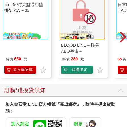
55－90吋大型通用壁
BLOOD LINE～怪異
日本
掛架 AW－05
ABO宇宙～
HA
金緻
650
280
特價
元
特價
元
65
折
濕潤
140
加入購物車
預購限定
臉部
顏保
訂購/退換貨須知
加入金石堂 LINE 官方帳號『完成綁定』，隨時掌握出貨動
態：