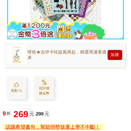
呀哈★吉伊卡哇旋風再起，精選周邊看過
加購
來
寫評價
喜歡+1
賺金幣
269
9
折
元
299
元
認購希望書包，幫助弱勢孩童上學不中斷！