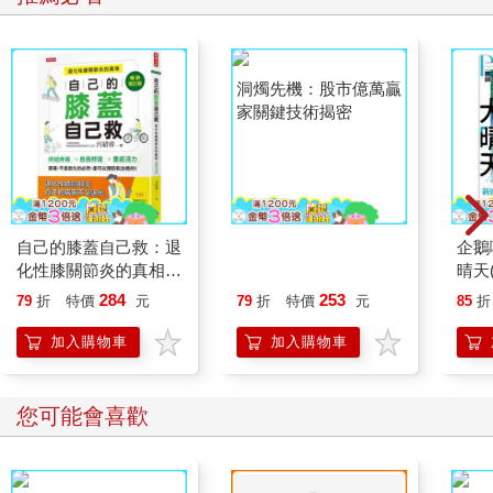
自己的膝蓋自己救：退
洞燭先機：股市億萬贏
企鵝
化性膝關節炎的真相
家關鍵技術揭密
晴天(
【暢銷增訂版】
284
253
79
折
特價
元
79
折
特價
元
85
折
加入購物車
加入購物車
您可能會喜歡