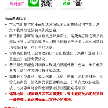
商品運送說明：
本公司所提供的產品配送區域範圍目前僅限台灣本島。注
意！收件地址請勿為郵政信箱。
商品將由廠商透過貨運或是郵局寄送。消費者訂購之商品若
無法送達，經電話或 E-mail無法聯繫逾三天者，本公司將取
消該筆訂單，並且全額退款。
當廠商出貨後，您會收到E-mail出貨通知，您也可透過【
訂
單查詢
】確認出貨情況。
產品顏色可能會因網頁呈現與拍攝關係產生色差，圖片僅供
參考，商品依實際供貨樣式為準。
如果是大型商品（如：傢俱、床墊、家電、運動器材等）及
需安裝商品，請依商品頁面說明為主。訂單完成收款確認
後，出貨廠商將會和您聯繫確認相關配送等細節。
偏遠地區、樓層費及其它加價費用，皆由廠商於約定配送時
一併告知，廠商將保留出貨與否的權利。