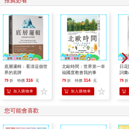
推薦必看
底層邏輯：看清這個世
北歐時間：世界第一幸
日花
界的底牌
福國度教會我的事
詞彙
316
314
79
折
特價
元
79
折
特價
元
79
折
加入購物車
加入購物車
您可能會喜歡