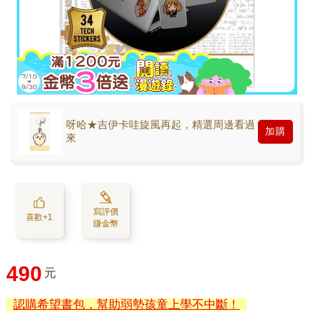
呀哈★吉伊卡哇旋風再起，精選周邊看過
加購
來
寫評價
喜歡+1
賺金幣
490
元
認購希望書包，幫助弱勢孩童上學不中斷！