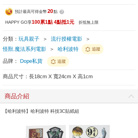
20
預計最高可得金幣
點
?
100累1點 4點抵1元
HAPPY GO享
折抵無上限
分類：
玩具親子
＞
流行授權電影
＞
怪獸.魔法系列電影
＞
哈利波特
追蹤
品牌：
Dope私貨
追蹤
商品尺寸：
長18cm X 寬24cm X 高1cm
商品介紹
【哈利波特】哈利波特 科技3C貼紙組