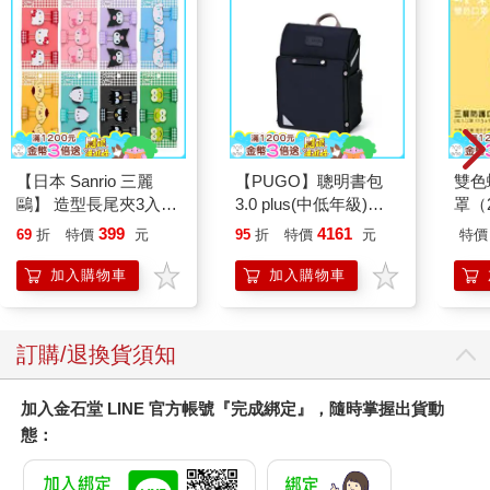
【日本 Sanrio 三麗
【PUGO】聰明書包
雙色
鷗】 造型長尾夾3入組
3.0 plus(中低年級)酷
罩（
(8款可選) 凱蒂貓 Hello
黑 全新進化玩美上市
399
4161
69
折
特價
元
95
折
特價
元
特價
Kitty 庫洛米 布丁狗 酷
企鵝
加入購物車
加入購物車
訂購/退換貨須知
加入金石堂 LINE 官方帳號『完成綁定』，隨時掌握出貨動
態：