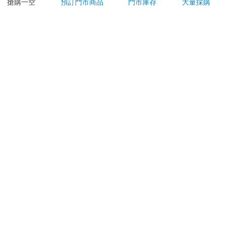
若非上列種類商品，均享有到貨7天的猶豫期（含例假
搶購一空
預訂門市商品
門市庫存
大量採購
日）。
辦理退換貨時，商品（組合商品恕無法接受單獨退貨）必須
是您收到商品時的原始狀態（包含商品本體、配件、贈品、
保證書、所有附隨資料文件及原廠內外包裝…等），請勿直
接使用原廠包裝寄送，或於原廠包裝上黏貼紙張或書寫文
字。
退回商品若無法回復原狀，將請您負擔回復原狀所需費用，
嚴重時將影響您的退貨權益。