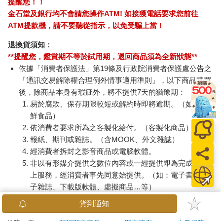
提醒您！！
金石堂及銀行均不會請您操作ATM! 如接獲電話要求您前往
ATM提款機，請不要聽從指示，以免受騙上當！
退換貨須知：
**提醒您，鑑賞期不等於試用期，退回商品須為全新狀態**
依據「消費者保護法」第19條及行政院消費者保護處公告之
「通訊交易解除權合理例外情事適用準則」，以下商品購買
後，除商品本身有瑕疵外，將不提供7天的猶豫期：
易於腐敗、保存期限較短或解約時即將逾期。（如：生
鮮食品）
依消費者要求所為之客製化給付。（客製化商品）
報紙、期刊或雜誌。（含MOOK、外文雜誌）
經消費者拆封之影音商品或電腦軟體。
非以有形媒介提供之數位內容或一經提供即為完成之線
上服務，經消費者事先同意始提供。（如：電子書、電
子雜誌、下載版軟體、虛擬商品…等）
已拆封之個人衛生用品。（如：內衣褲、刮鬍刀、除毛
貨到通知
刀…等）