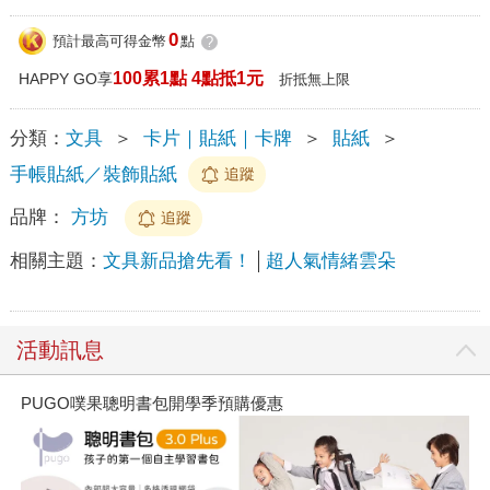
0
預計最高可得金幣
點
?
100累1點 4點抵1元
HAPPY GO享
折抵無上限
分類：
文具
＞
卡片｜貼紙｜卡牌
＞
貼紙
＞
手帳貼紙／裝飾貼紙
追蹤
品牌：
方坊
追蹤
相關主題：
文具新品搶先看！
超人氣情緒雲朵
活動訊息
PUGO噗果聰明書包開學季預購優惠