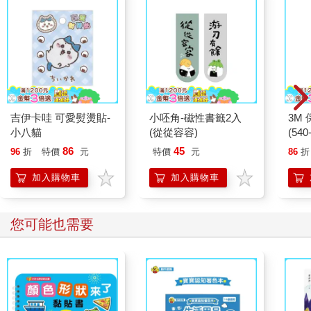
吉伊卡哇 可愛熨燙貼-
小呸角-磁性書籤2入
3M 
小八貓
(從從容容)
(540
86
45
96
折
特價
元
特價
元
86
折
加入購物車
加入購物車
您可能也需要