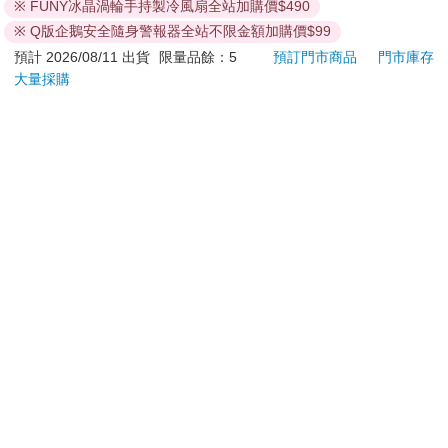
※ FUNY冰晶渦輪手持製冷風扇全站加購價$490
商品將由廠商透過貨運或是郵局寄送。消費者訂購之商品若
※ Q版企鵝安全隨身警報器全站不限金額加購價$99
無法送達，經電話或 E-mail無法聯繫逾三天者，本公司將取
預計 2026/08/11 出貨
限量品餘：5
預訂門市商品
門市庫存
消該筆訂單，並且全額退款。
大量採購
當廠商出貨後，您會收到E-mail出貨通知，您也可透過【
訂
單查詢
】確認出貨情況。
產品顏色可能會因網頁呈現與拍攝關係產生色差，圖片僅供
參考，商品依實際供貨樣式為準。
如果是大型商品（如：傢俱、床墊、家電、運動器材等）及
需安裝商品，請依商品頁面說明為主。訂單完成收款確認
後，出貨廠商將會和您聯繫確認相關配送等細節。
偏遠地區、樓層費及其它加價費用，皆由廠商於約定配送時
一併告知，廠商將保留出貨與否的權利。
提醒您！！
金石堂及銀行均不會請您操作ATM! 如接獲電話要求您前往
ATM提款機，請不要聽從指示，以免受騙上當！
退換貨須知：
**提醒您，鑑賞期不等於試用期，退回商品須為全新狀態**