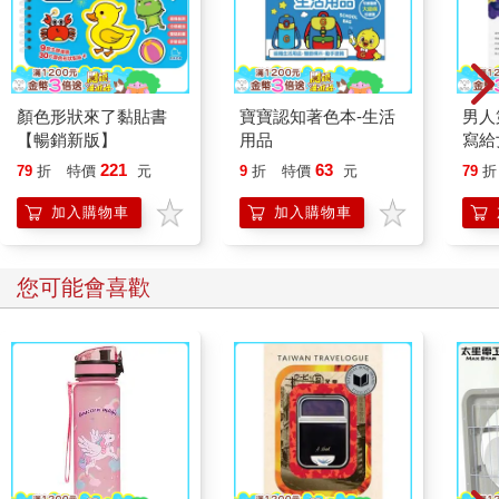
顏色形狀來了黏貼書
寶寶認知著色本-生活
男人
【暢銷新版】
用品
寫給
221
63
79
折
特價
元
9
折
特價
元
79
折
加入購物車
加入購物車
您可能會喜歡