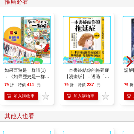
推薦必看
如果西遊是一群喵(1)
一本書終結你的拖延症
請解
：《如果歷史是一群
【漫畫版】：透過「小
喵》作者最新力作，附
行動」打開大腦的行動
411
237
79
折
特價
元
79
折
特價
元
79
折
【首卷特典】拉頁
開關，懶人也能變身
「行動派」的37個科
加入購物車
加入購物車
學方法
其他人也看