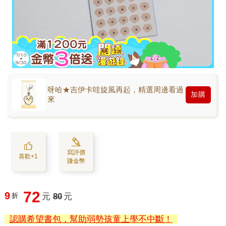
呀哈★吉伊卡哇旋風再起，精選周邊看過
加購
來
寫評價
喜歡+1
賺金幣
72
9
折
元
80
元
認購希望書包，幫助弱勢孩童上學不中斷！