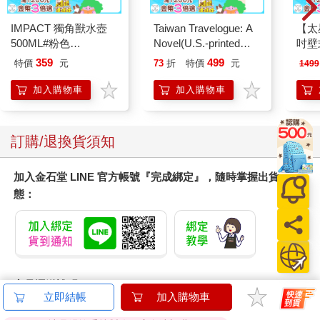
IMPACT 獨角獸水壺
Taiwan Travelogue: A
【太
500ML#粉色
Novel(U.S.-printed
吋壁
IM00B11PK
edition)
機)
359
499
特價
元
73
折
特價
元
1499
加入購物車
加入購物車
訂購/退換貨須知
加入金石堂 LINE 官方帳號『完成綁定』，隨時掌握出貨動
態：
商品運送說明：
立即結帳
加入購物車
本公司所提供的產品配送區域範圍目前僅限台灣本島。注
意！收件地址請勿為郵政信箱。