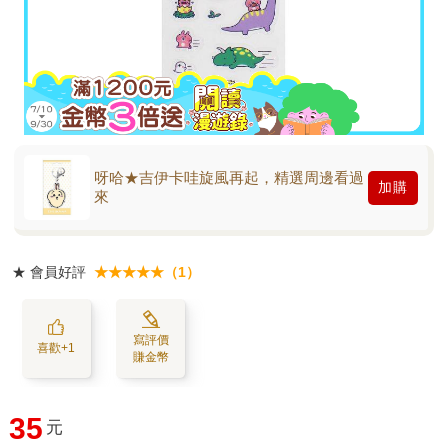
呀哈★吉伊卡哇旋風再起，精選周邊看過
加購
來
★
會員好評
★★★★★（1）
寫評價
喜歡+1
賺金幣
35
元