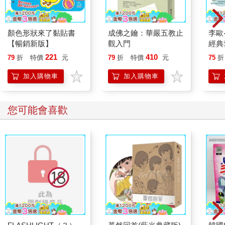
顏色形狀來了黏貼書
成佛之鑰：華嚴五教止
李歐
【暢銷新版】
觀入門
經典
／贈
221
410
79
折
特價
元
79
折
特價
元
75
折
+創
加入購物車
加入購物車
您可能會喜歡