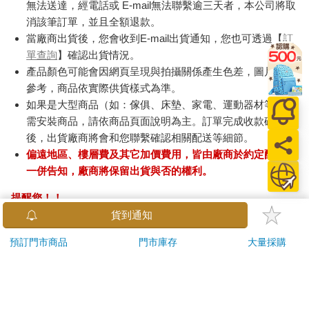
無法送達，經電話或 E-mail無法聯繫逾三天者，本公司將取
消該筆訂單，並且全額退款。
當廠商出貨後，您會收到E-mail出貨通知，您也可透過【
訂
單查詢
】確認出貨情況。
產品顏色可能會因網頁呈現與拍攝關係產生色差，圖片僅供
參考，商品依實際供貨樣式為準。
如果是大型商品（如：傢俱、床墊、家電、運動器材等）及
需安裝商品，請依商品頁面說明為主。訂單完成收款確認
後，出貨廠商將會和您聯繫確認相關配送等細節。
偏遠地區、樓層費及其它加價費用，皆由廠商於約定配送時
一併告知，廠商將保留出貨與否的權利。
提醒您！！
金石堂及銀行均不會請您操作ATM! 如接獲電話要求您前往
貨到通知
ATM提款機，請不要聽從指示，以免受騙上當！
預訂門市商品
門市庫存
大量採購
退換貨須知：
**提醒您，鑑賞期不等於試用期，退回商品須為全新狀態**
依據「消費者保護法」第19條及行政院消費者保護處公告之
「通訊交易解除權合理例外情事適用準則」，以下商品購買