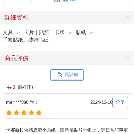
詳細資料
文具
＞
卡片｜貼紙｜卡牌
＞
貼紙
＞
手帳貼紙／裝飾貼紙
商品評價
寫評價
（共
1
則好評）
分享
me*****980 說：
2024-10-10
卡娜赫拉合體恐龍小貼紙，隨意黏貼於手帳上，讓日常記事更