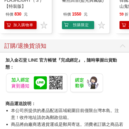
FLASHLIGHT（３）
驀然回首(藍光典藏版)
韓國S
【特裝版】
山鬼
450
830
1550
特價
元
特價
元
59
折
加入購物車
預購限定
訂購/退換貨須知
加入金石堂 LINE 官方帳號『完成綁定』，隨時掌握出貨動
態：
商品運送說明：
本公司所提供的產品配送區域範圍目前僅限台灣本島。注
意！收件地址請勿為郵政信箱。
商品將由廠商透過貨運或是郵局寄送。消費者訂購之商品若