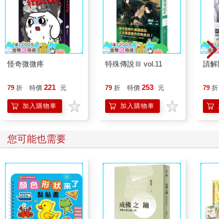
怪奇微微疼
特殊傳說Ⅲ vol.11
請解
221
253
79
折
特價
元
79
折
特價
元
79
折
加入購物車
加入購物車
您可能也需要