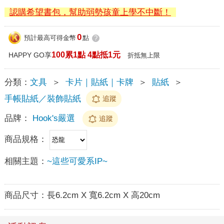
認購希望書包，幫助弱勢孩童上學不中斷！
0
預計最高可得金幣
點
?
100累1點 4點抵1元
HAPPY GO享
折抵無上限
分類：
文具
＞
卡片｜貼紙｜卡牌
＞
貼紙
＞
手帳貼紙／裝飾貼紙
追蹤
品牌：
Hook's嚴選
追蹤
商品規格：
相關主題：
~這些可愛系IP~
商品尺寸：
長6.2cm X 寬6.2cm X 高20cm