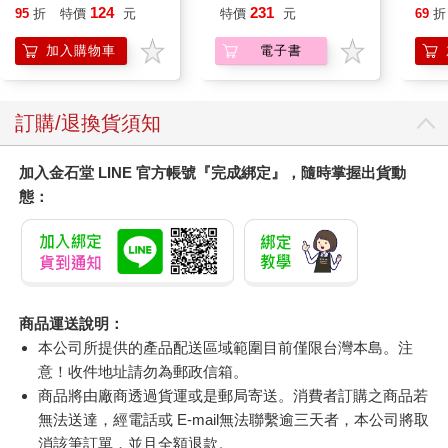
現自我
(8款
124
231
95
折
特價
元
特價
元
69
折
Kit
企鵝
加入購物車
電子書
訂購/退換貨須知
加入金石堂 LINE 官方帳號『完成綁定』，隨時掌握出貨動
態：
商品運送說明：
本公司所提供的產品配送區域範圍目前僅限台灣本島。注
意！收件地址請勿為郵政信箱。
商品將由廠商透過貨運或是郵局寄送。消費者訂購之商品若
無法送達，經電話或 E-mail無法聯繫逾三天者，本公司將取
消該筆訂單，並且全額退款。