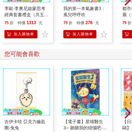
李歐‧李奧尼啟蒙思考
我的第一本氣象書3：
都市
經典套書禮盒（共五冊
風兒呼呼吹
麗（
／贈親子共讀引導手冊
量典
1313
276
75
折
特價
元
79
折
特價
元
79
折
+創意DIY色紙組）
加入購物車
加入購物車
您可能會喜歡
吉伊卡哇 亞克力鑰匙
【電子書】星喵醫生
【日本
圈-兔兔
3─ 聽聽我的煩惱吧-實
鷗】