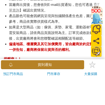
當廠商出貨後，您會收到E-mail出貨通知，您也可透過【
訂
單查詢
】確認出貨情況。
產品顏色可能會因網頁呈現與拍攝關係產生色差，圖片僅供
參考，商品依實際供貨樣式為準。
如果是大型商品（如：傢俱、床墊、家電、運動器材等）及
需安裝商品，請依商品頁面說明為主。訂單完成收款確認
後，出貨廠商將會和您聯繫確認相關配送等細節。
偏遠地區、樓層費及其它加價費用，皆由廠商於約定配送時
一併告知，廠商將保留出貨與否的權利。
提醒您！！
金石堂及銀行均不會請您操作ATM! 如接獲電話要求您前往
貨到通知
ATM提款機，請不要聽從指示，以免受騙上當！
預訂門市商品
門市庫存
大量採購
退換貨須知：
**提醒您，鑑賞期不等於試用期，退回商品須為全新狀態**
依據「消費者保護法」第19條及行政院消費者保護處公告之
「通訊交易解除權合理例外情事適用準則」，以下商品購買
後，除商品本身有瑕疵外，將不提供7天的猶豫期：