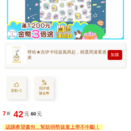
呀哈★吉伊卡哇旋風再起，精選周邊看過
加購
來
寫評價
喜歡+1
賺金幣
42
7
折
元
60
元
認購希望書包，幫助弱勢孩童上學不中斷！