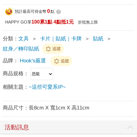
0
預計最高可得金幣
點
?
100累1點 4點抵1元
HAPPY GO享
折抵無上限
分類：
文具
＞
卡片｜貼紙｜卡牌
＞
貼紙
＞
紋身／轉印貼紙
追蹤
品牌：
Hook's嚴選
追蹤
商品規格：
相關主題：
~這些可愛系IP~
商品尺寸：
長8cm X 寬1cm X 高11cm
活動訊息