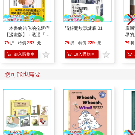
一本書終結你的拖延症
請解開故事謎底 01
底層
【漫畫版】：透過「小
界的
行動」打開大腦的行動
237
229
79
折
特價
元
79
折
特價
元
79
折
開關，懶人也能變身
「行動派」的37個科
加入購物車
加入購物車
學方法
您可能也需要