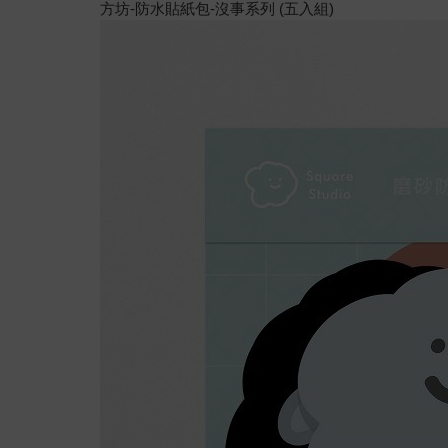
方坊-防水貼紙包-沒事系列 (五入組)