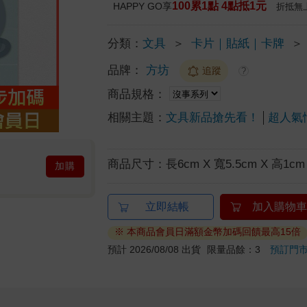
100累1點 4點抵1元
HAPPY GO享
折抵無
分類：
文具
＞
卡片｜貼紙｜卡牌
＞
品牌：
方坊
追蹤
?
商品規格：
相關主題：
文具新品搶先看！
超人氣
商品尺寸：
長6cm X 寬5.5cm X 高1cm
加購
立即結帳
加入購物車
※ 本商品會員日滿額金幣加碼回饋最高15倍
預計 2026/08/08 出貨
限量品餘：3
預訂門