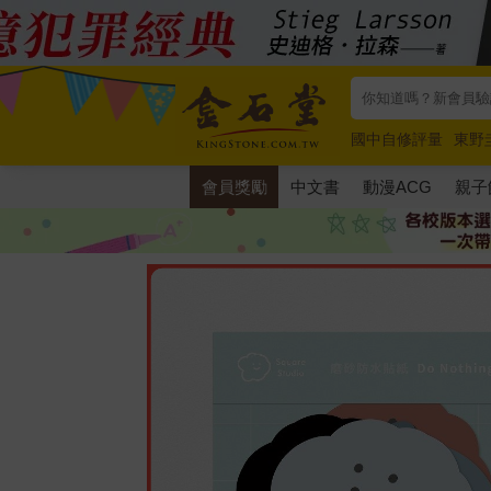
國中自修評量
東野
唯紅花綻放
奧德賽
會員獎勵
中文書
動漫ACG
親子