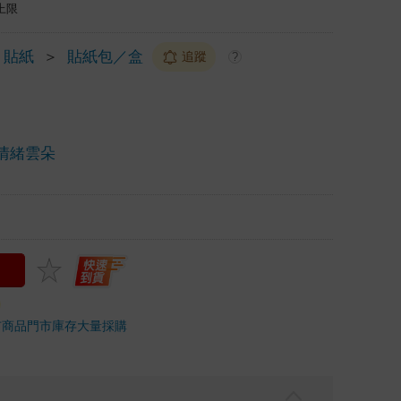
上限
貼紙
＞
貼紙包／盒
追蹤
?
情緒雲朵
市商品
門市庫存
大量採購