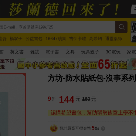
圭吾
楊双子
公益書包
16647續集
吉伊卡哇
高希均
通靈藥師
路邊攤新作
馬斯克
玩具總動員5
超慢跑
館
英文書
雜誌
電子書
文具
玩具親子
3C電玩
家
方坊-防水貼紙包-沒事系列 
144
9
折
元
160
元
認購希望書包，幫助弱勢孩童上學不
5
預計最高可得金幣
點
?