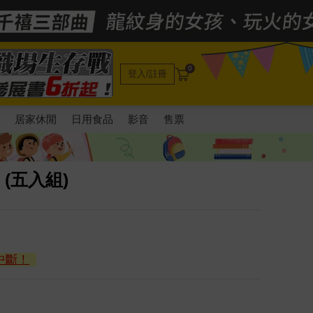
0
登入/註冊
電
居家休閒
日用食品
影音
售票
(五入組)
中斷！