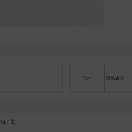
港澳店取：
海外
紙包／盒