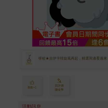
呀哈★吉伊卡哇旋風再起，精選周邊看過來
寫評價
喜歡+1
賺金幣
活動訊息