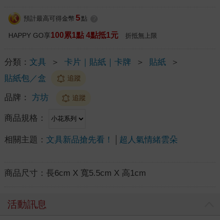
5
預計最高可得金幣
點
?
100累1點 4點抵1元
HAPPY GO享
折抵無上限
分類：
文具
＞
卡片｜貼紙｜卡牌
＞
貼紙
＞
貼紙包／盒
追蹤
品牌：
方坊
追蹤
商品規格：
相關主題：
文具新品搶先看！
超人氣情緒雲朵
商品尺寸：
長6cm X 寬5.5cm X 高1cm
活動訊息