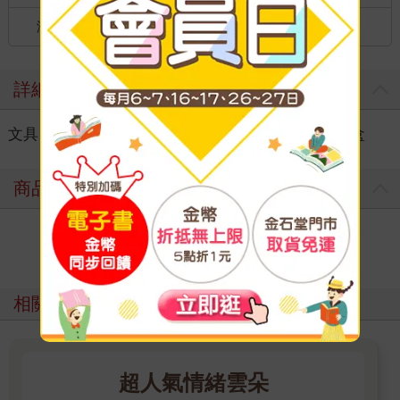
港澳店取：
海外
詳細資料
文具
＞
卡片｜貼紙｜卡牌
＞
貼紙
＞
貼紙包／盒
商品評價
寫評價
相關主題
超人氣情緒雲朵