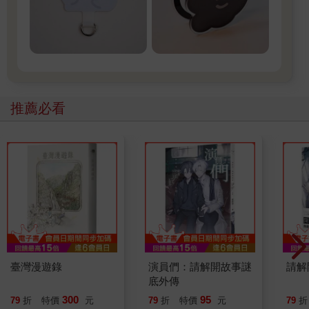
推薦必看
臺灣漫遊錄
演員們：請解開故事謎
請解
底外傳
300
95
79
折
特價
元
79
折
特價
元
79
折