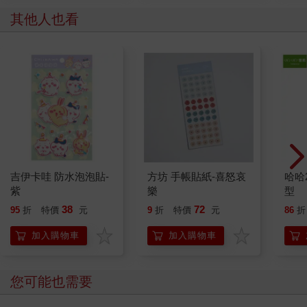
其他人也看
吉伊卡哇 防水泡泡貼-
方坊 手帳貼紙-喜怒哀
哈哈
紫
樂
型
38
72
95
折
特價
元
9
折
特價
元
86
折
加入購物車
加入購物車
您可能也需要