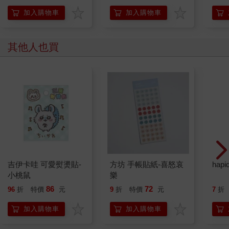
加入購物車
加入購物車
其他人也買
吉伊卡哇 可愛熨燙貼-
方坊 手帳貼紙-喜怒哀
hap
小桃鼠
樂
86
72
96
折
特價
元
9
折
特價
元
7
折
加入購物車
加入購物車