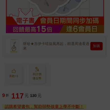
呀哈★吉伊卡哇旋風再起，精選周邊看過
加購
來
寫評價
喜歡+1
賺金幣
117
9
折
元
130
元
認購希望書包，幫助弱勢孩童上學不中斷！