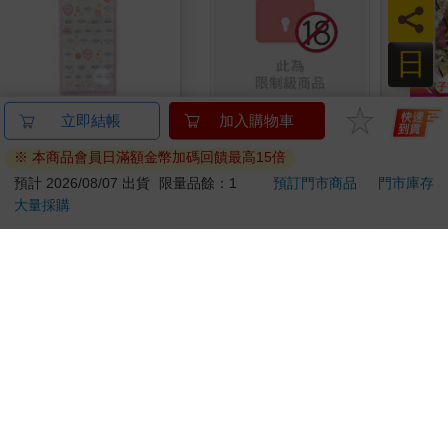
員
日
立即結帳
加入購物車
吉伊卡哇 BONBON
【電子書】別觸碰那使
ONE
DROP 貼紙 立體貼紙
人沉淪的熱度【單行本
(首刷
※ 本商品會員日滿額金幣加碼回饋最高15倍
水晶貼紙 手帳貼 裝飾
版】
195
140
51
折
特價
元
特價
元
85
折
預計 2026/08/07 出貨
限量品餘：1
預訂門市商品
門市庫存
貼紙 手機貼紙 小八貓
大量採購
兔兔 Chiikawa
加入購物車
電子書
訂購/退換貨須知
加入金石堂 LINE 官方帳號『完成綁定』，隨時掌握出貨動
態：