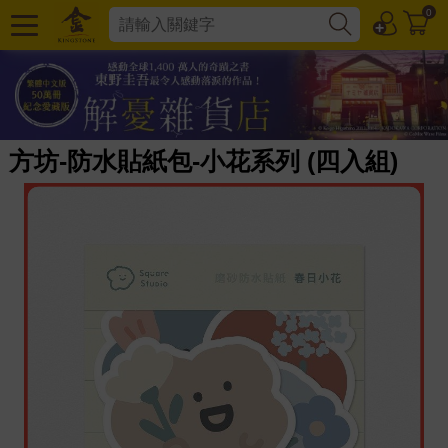
0
方坊-防水貼紙包-小花系列 (四入組)