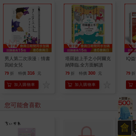
男人第二次浪漫：情書
塔羅超上手之小阿爾克
IQ
寫給女兒
納降臨.全方面解讀
316
300
79
折
特價
元
79
折
特價
元
79
折
加入購物車
加入購物車
您可能會喜歡
會