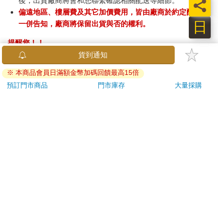
後，出貨廠商將會和您聯繫確認相關配送等細節。
員
偏遠地區、樓層費及其它加價費用，皆由廠商於約定配送時
日
一併告知，廠商將保留出貨與否的權利。
提醒您！！
金石堂及銀行均不會請您操作ATM! 如接獲電話要求您前往
ATM提款機，請不要聽從指示，以免受騙上當！
退換貨須知：
**提醒您，鑑賞期不等於試用期，退回商品須為全新狀態**
依據「消費者保護法」第19條及行政院消費者保護處公告之
「通訊交易解除權合理例外情事適用準則」，以下商品購買
後，除商品本身有瑕疵外，將不提供7天的猶豫期：
易於腐敗、保存期限較短或解約時即將逾期。（如：生
鮮食品）
依消費者要求所為之客製化給付。（客製化商品）
報紙、期刊或雜誌。（含MOOK、外文雜誌）
經消費者拆封之影音商品或電腦軟體。
非以有形媒介提供之數位內容或一經提供即為完成之線
上服務，經消費者事先同意始提供。（如：電子書、電