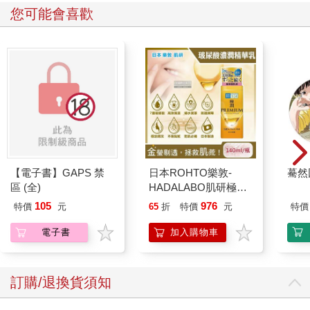
您可能會喜歡
【電子書】GAPS 禁
日本ROHTO樂敦-
驀然
區 (全)
HADALABO肌研極潤
金緻7重玻尿酸高效保
105
976
特價
元
65
折
特價
元
特價
濕潤澤特濃精華乳液
140ml/金瓶(Premium
電子書
加入購物車
臉部肌膚護理乳霜,素
顏保養乾肌水凝乳)
訂購/退換貨須知