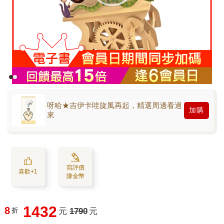
呀哈★吉伊卡哇旋風再起，精選周邊看過
加購
來
寫評價
喜歡+1
賺金幣
1432
8
折
元
1790
元