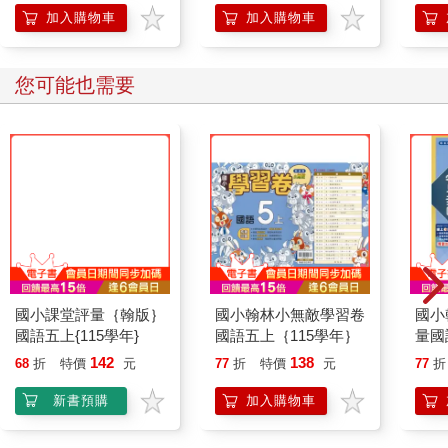
「行動派」的37個科
加入購物車
加入購物車
學方法
您可能也需要
國小課堂評量｛翰版｝
國小翰林小無敵學習卷
國小
國語五上{115學年}
國語五上｛115學年｝
量國
年｝
142
138
68
折
特價
元
77
折
特價
元
77
折
新書預購
加入購物車