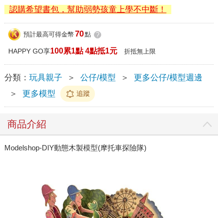
認購希望書包，幫助弱勢孩童上學不中斷！
70
預計最高可得金幣
點
?
100累1點 4點抵1元
HAPPY GO享
折抵無上限
分類：
玩具親子
＞
公仔/模型
＞
更多公仔/模型週邊
＞
更多模型
追蹤
商品介紹
Modelshop-DIY動態木製模型(摩托車探險隊)