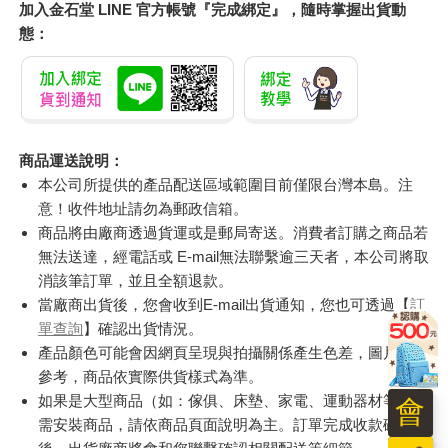
加入金石堂 LINE 官方帳號『完成綁定』，隨時掌握出貨動
態：
商品運送說明：
本公司所提供的產品配送區域範圍目前僅限台灣本島。注
意！收件地址請勿為郵政信箱。
商品將由廠商透過貨運或是郵局寄送。消費者訂購之商品若
無法送達，經電話或 E-mail無法聯繫逾三天者，本公司將取
消該筆訂單，並且全額退款。
當廠商出貨後，您會收到E-mail出貨通知，您也可透過【
訂
單查詢
】確認出貨情況。
產品顏色可能會因網頁呈現與拍攝關係產生色差，圖片僅供
參考，商品依實際供貨樣式為準。
如果是大型商品（如：傢俱、床墊、家電、運動器材等）及
會
需安裝商品，請依商品頁面說明為主。訂單完成收款確認