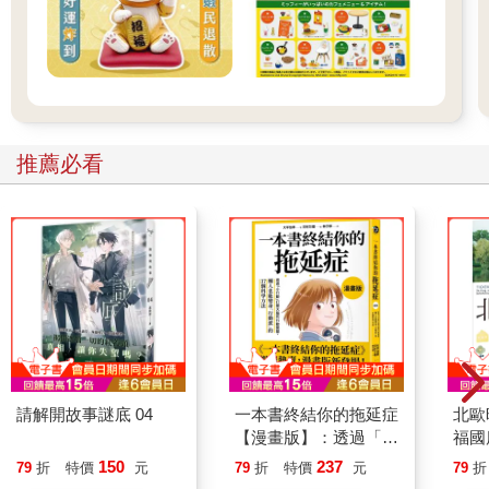
推薦必看
請解開故事謎底 04
一本書終結你的拖延症
北歐
【漫畫版】：透過「小
福國
行動」打開大腦的行動
150
237
79
折
特價
元
79
折
特價
元
79
折
開關，懶人也能變身