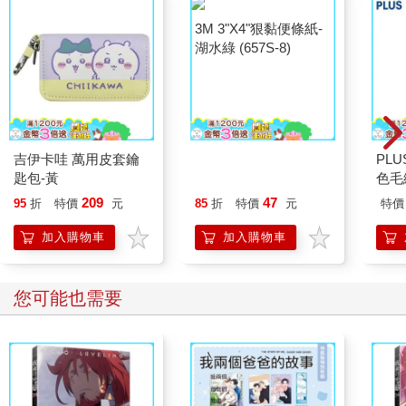
吉伊卡哇 萬用皮套鑰
3M 3"X4"狠黏便條紙-
PL
匙包-黃
湖水綠 (657S-8)
色毛
209
47
95
折
特價
元
85
折
特價
元
特價
加入購物車
加入購物車
您可能也需要