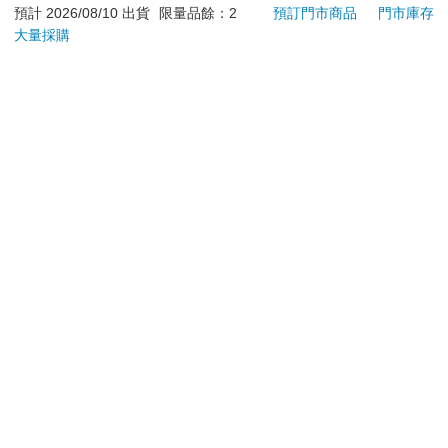
意！收件地址請勿為郵政信箱。
預計 2026/08/10 出貨
限量品餘：2
預訂門市商品
門市庫存
商品將由廠商透過貨運或是郵局寄送。消費者訂購之商品若
大量採購
無法送達，經電話或 E-mail無法聯繫逾三天者，本公司將取
消該筆訂單，並且全額退款。
當廠商出貨後，您會收到E-mail出貨通知，您也可透過【
訂
單查詢
】確認出貨情況。
產品顏色可能會因網頁呈現與拍攝關係產生色差，圖片僅供
參考，商品依實際供貨樣式為準。
如果是大型商品（如：傢俱、床墊、家電、運動器材等）及
需安裝商品，請依商品頁面說明為主。訂單完成收款確認
後，出貨廠商將會和您聯繫確認相關配送等細節。
偏遠地區、樓層費及其它加價費用，皆由廠商於約定配送時
一併告知，廠商將保留出貨與否的權利。
提醒您！！
金石堂及銀行均不會請您操作ATM! 如接獲電話要求您前往
ATM提款機，請不要聽從指示，以免受騙上當！
退換貨須知：
**提醒您，鑑賞期不等於試用期，退回商品須為全新狀態**