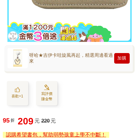
呀哈★吉伊卡哇旋風再起，精選周邊看過
加購
來
寫評價
喜歡+1
賺金幣
209
95
折
元
220
元
認購希望書包，幫助弱勢孩童上學不中斷！