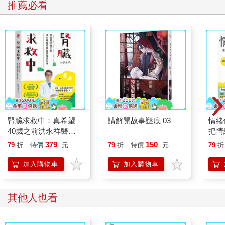
推薦必看
腎臟求救中：真希望
請解開故事謎底 03
情緒
40歲之前洪永祥醫師
把情
就告訴我這些事
誰都
379
150
79
折
特價
元
79
折
特價
元
79
折
加入購物車
加入購物車
其他人也看