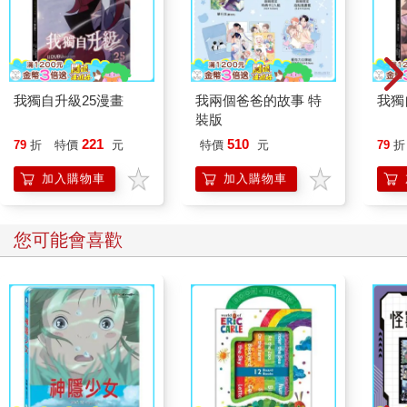
我獨自升級25漫畫
我兩個爸爸的故事 特
我獨
裝版
221
510
79
折
特價
元
特價
元
79
折
加入購物車
加入購物車
您可能會喜歡