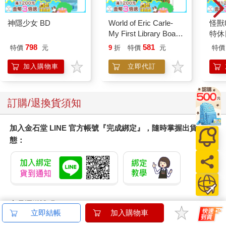
神隱少女 BD
World of Eric Carle-
怪獸
My First Library Board
特休
Book Block Set
加購
798
581
特價
元
9
折
特價
元
特價
加入購物車
立即代訂
訂購/退換貨須知
加入金石堂 LINE 官方帳號『完成綁定』，隨時掌握出貨動
態：
商品運送說明：
立即結帳
加入購物車
本公司所提供的產品配送區域範圍目前僅限台灣本島。注