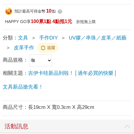
10
預計最高可得金幣
點
?
100累1點 4點抵1元
HAPPY GO享
折抵無上限
分類：
文具
＞
手作DIY
＞
UV膠／串珠／皮革／紙藝
＞
皮革手作
追蹤
商品規格：
相關主題：
吉伊卡哇新品到啦！
過年必買的快樂
文具新品搶先看！
商品尺寸：
長19cm X 寬0.3cm X 高29cm
活動訊息