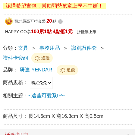
認購希望書包，幫助弱勢孩童上學不中斷！
20
預計最高可得金幣
點
?
100累1點 4點抵1元
HAPPY GO享
折抵無上限
分類：
文具
＞
事務用品
＞
識別證件套
＞
證件卡套組
追蹤
品牌：
研達 YENDAR
追蹤
商品規格：
相關主題：
~這些可愛系IP~
商品尺寸：
長14.6cm X 寬16.3cm X 高0.5cm