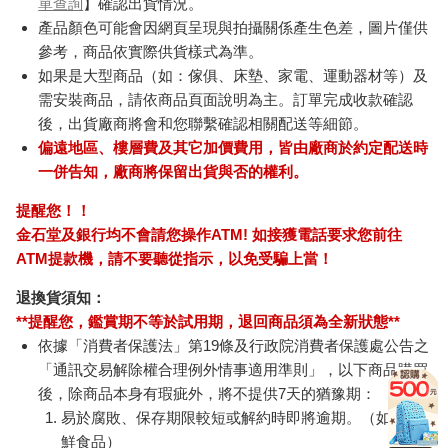
單查詢
】確認出貨情況。
產品顏色可能會因網頁呈現與拍攝關係產生色差，圖片僅供
參考，商品依實際供貨樣式為準。
如果是大型商品（如：傢俱、床墊、家電、運動器材等）及
需安裝商品，請依商品頁面說明為主。訂單完成收款確認
後，出貨廠商將會和您聯繫確認相關配送等細節。
偏遠地區、樓層費及其它加價費用，皆由廠商於約定配送時
一併告知，廠商將保留出貨與否的權利。
提醒您！！
金石堂及銀行均不會請您操作ATM! 如接獲電話要求您前往
ATM提款機，請不要聽從指示，以免受騙上當！
退換貨須知：
**提醒您，鑑賞期不等於試用期，退回商品須為全新狀態**
依據「消費者保護法」第19條及行政院消費者保護處公告之
「通訊交易解除權合理例外情事適用準則」，以下商品購買
後，除商品本身有瑕疵外，將不提供7天的猶豫期：
易於腐敗、保存期限較短或解約時即將逾期。（如：生
鮮食品）