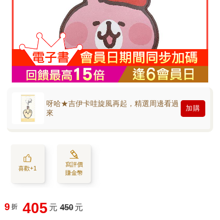
呀哈★吉伊卡哇旋風再起，精選周邊看過
加購
來
寫評價
喜歡+1
賺金幣
405
9
折
元
450
元