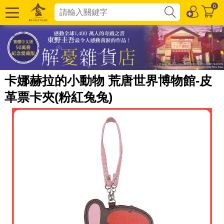
0
卡娜赫拉的小動物 荒唐世界博物館-皮
革票卡夾(粉紅兔兔)