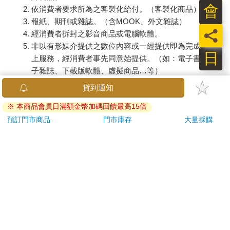
會
依消費者要求所為之客製化給付。（客製化商品）
報紙、期刊或雜誌。（含MOOK、外文雜誌）
員
經消費者拆封之影音商品或電腦軟體。
非以有形媒介提供之數位內容或一經提供即為完成之線
日
上服務，經消費者事先同意始提供。（如：電子書、電
子雜誌、下載版軟體、虛擬商品…等）
已拆封之個人衛生用品。（如：內衣褲、刮鬍刀、除毛
貨到通知
刀…等）
※ 本商品會員日滿額金幣加碼回饋最高15倍
若非上列種類商品，均享有到貨7天的猶豫期（含例假
日）。
預訂門市商品
門市庫存
大量採購
辦理退換貨時，商品（組合商品恕無法接受單獨退貨）必須
是您收到商品時的原始狀態（包含商品本體、配件、贈品、
保證書、所有附隨資料文件及原廠內外包裝…等），請勿直
接使用原廠包裝寄送，或於原廠包裝上黏貼紙張或書寫文
字。
退回商品若無法回復原狀，將請您負擔回復原狀所需費用，
嚴重時將影響您的退貨權益。