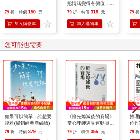
把情緒變得有價值，跟
誰都能自在相處
150
316
79
折
特價
元
79
折
特價
元
79
折
加入購物車
加入購物車
您可能也需要
如果可以簡單，誰想要
《燈光熄滅後的賽場》
推理
複雜(暢銷經典新編版)
當心理師遇見運動員：
位作
看懂英雄淚水與真實心
讀者
379
355
79
折
特價
元
79
折
特價
元
79
折
聲