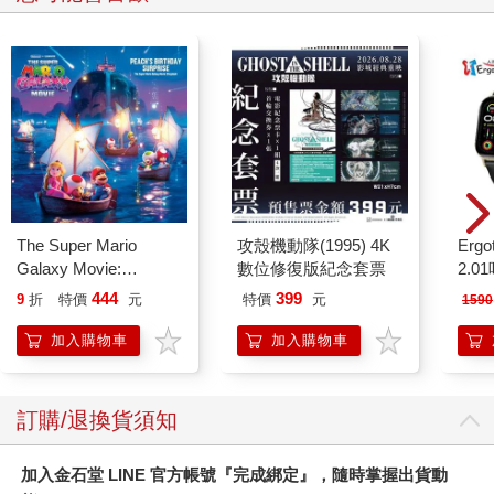
The Super Mario
攻殼機動隊(1995) 4K
Ergot
Galaxy Movie:
數位修復版紀念套票
2.
Peach`s Birthday
444
399
9
折
特價
元
特價
元
1590
Surprise: The Super
Mario Galaxy Movie
加入購物車
加入購物車
Storybook
訂購/退換貨須知
加入金石堂 LINE 官方帳號『完成綁定』，隨時掌握出貨動