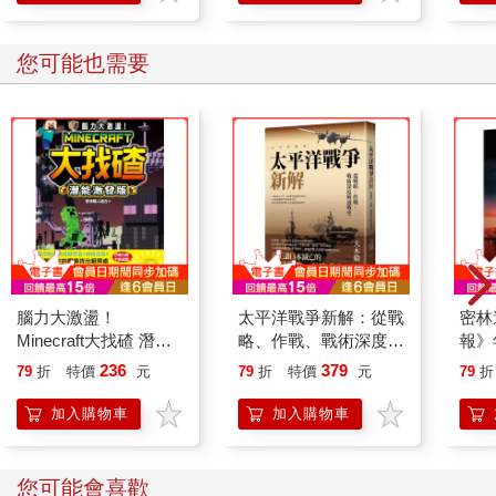
您可能也需要
腦力大激盪！
太平洋戰爭新解：從戰
密林
Minecraft大找碴 潛能
略、作戰、戰術深度解
報》
激發版
讀
洲懸
236
379
79
折
特價
元
79
折
特價
元
79
折
斯．
精采
加入購物車
加入購物車
您可能會喜歡