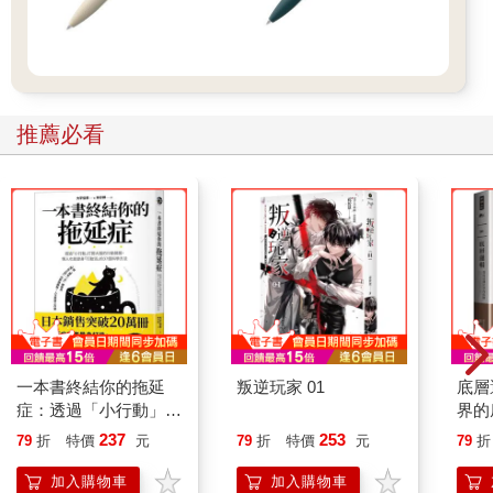
推薦必看
一本書終結你的拖延
叛逆玩家 01
底層
症：透過「小行動」打
界的
開大腦的行動開關，懶
237
253
79
折
特價
元
79
折
特價
元
79
折
人也能變身「行動派」
的37個科學方法
加入購物車
加入購物車