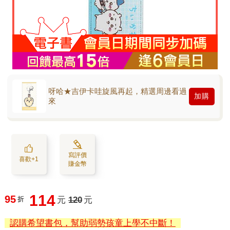
呀哈★吉伊卡哇旋風再起，精選周邊看過
加購
來
寫評價
喜歡+1
賺金幣
114
95
折
元
120
元
認購希望書包，幫助弱勢孩童上學不中斷！