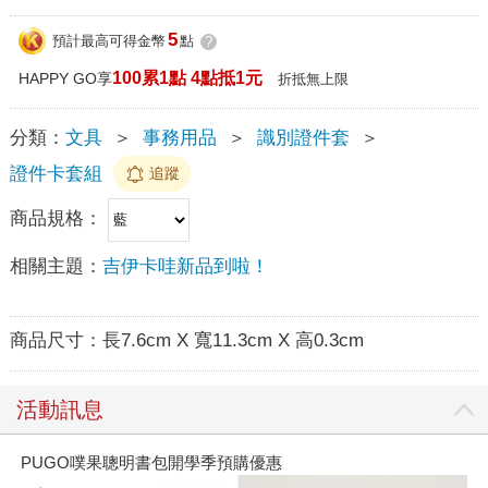
5
預計最高可得金幣
點
?
100累1點 4點抵1元
HAPPY GO享
折抵無上限
分類：
文具
＞
事務用品
＞
識別證件套
＞
證件卡套組
追蹤
商品規格：
相關主題：
吉伊卡哇新品到啦！
商品尺寸：
長7.6cm X 寬11.3cm X 高0.3cm
活動訊息
PUGO噗果聰明書包開學季預購優惠