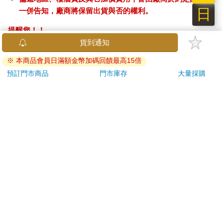
日
一併告知，廠商將保留出貨與否的權利。
提醒您！！
金石堂及銀行均不會請您操作ATM! 如接獲電話要求您前往
ATM提款機，請不要聽從指示，以免受騙上當！
退換貨須知：
**提醒您，鑑賞期不等於試用期，退回商品須為全新狀態**
依據「消費者保護法」第19條及行政院消費者保護處公告之
「通訊交易解除權合理例外情事適用準則」，以下商品購買
後，除商品本身有瑕疵外，將不提供7天的猶豫期：
易於腐敗、保存期限較短或解約時即將逾期。（如：生
鮮食品）
依消費者要求所為之客製化給付。（客製化商品）
報紙、期刊或雜誌。（含MOOK、外文雜誌）
經消費者拆封之影音商品或電腦軟體。
非以有形媒介提供之數位內容或一經提供即為完成之線
上服務，經消費者事先同意始提供。（如：電子書、電
子雜誌、下載版軟體、虛擬商品…等）