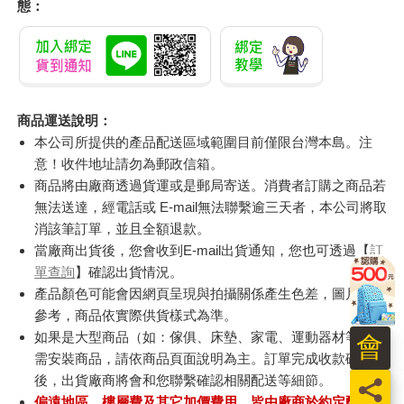
態：
商品運送說明：
本公司所提供的產品配送區域範圍目前僅限台灣本島。注
意！收件地址請勿為郵政信箱。
商品將由廠商透過貨運或是郵局寄送。消費者訂購之商品若
無法送達，經電話或 E-mail無法聯繫逾三天者，本公司將取
消該筆訂單，並且全額退款。
當廠商出貨後，您會收到E-mail出貨通知，您也可透過【
訂
單查詢
】確認出貨情況。
產品顏色可能會因網頁呈現與拍攝關係產生色差，圖片僅供
參考，商品依實際供貨樣式為準。
如果是大型商品（如：傢俱、床墊、家電、運動器材等）及
會
需安裝商品，請依商品頁面說明為主。訂單完成收款確認
後，出貨廠商將會和您聯繫確認相關配送等細節。
員
偏遠地區、樓層費及其它加價費用，皆由廠商於約定配送時