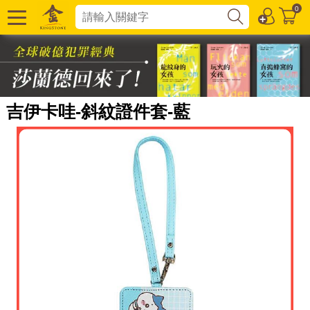
0
吉伊卡哇-斜紋證件套-藍