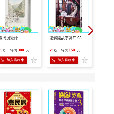
臺灣漫遊錄
請解開故事謎底 03
一本書
症：透
開大腦
300
150
79
折
特價
元
79
折
特價
元
79
折
人也能
的37
加入購物車
加入購物車
加