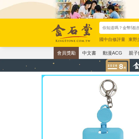
國中自修評量
東野
唯紅花綻放
奧德賽
會員獎勵
中文書
動漫ACG
親子