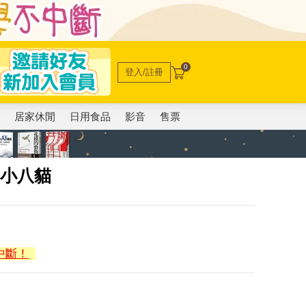
0
登入/註冊
電
居家休閒
日用食品
影音
售票
-小八貓
中斷！