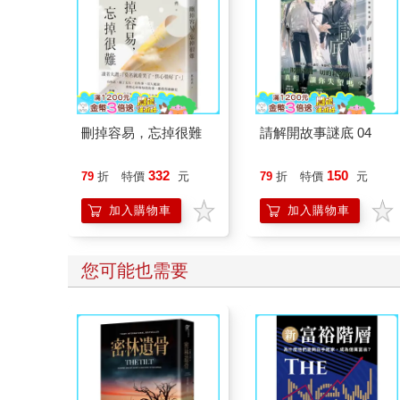
刪掉容易，忘掉很難
請解開故事謎底 04
332
150
79
折
特價
元
79
折
特價
元
加入購物車
加入購物車
您可能也需要