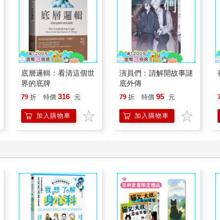
底層邏輯：看清這個世
演員們：請解開故事謎
界的底牌
底外傳
316
95
79
折
特價
元
79
折
特價
元
加入購物車
加入購物車