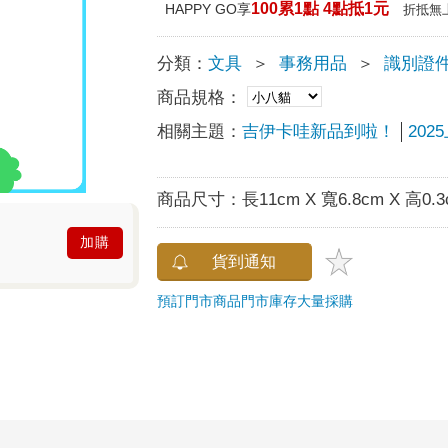
100累1點 4點抵1元
HAPPY GO享
折抵無
分類：
文具
＞
事務用品
＞
識別證
商品規格：
相關主題：
吉伊卡哇新品到啦！
20
商品尺寸：
長11cm X 寬6.8cm X 高0.
加購
貨到通知
預訂門市商品
門市庫存
大量採購