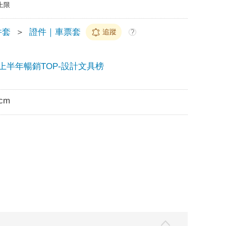
上限
件套
＞
證件｜車票套
追蹤
?
25上半年暢銷TOP-設計文具榜
3cm