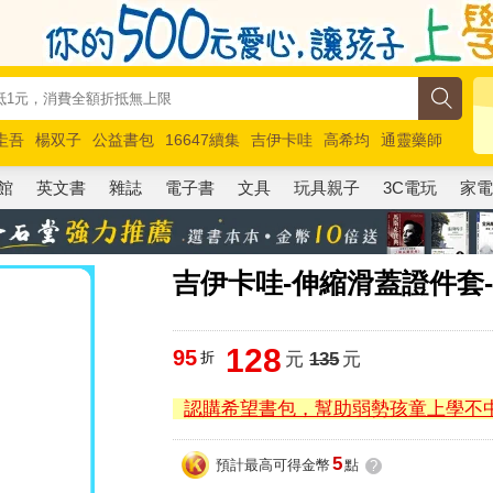
圭吾
楊双子
公益書包
16647續集
吉伊卡哇
高希均
通靈藥師
路邊攤新作
馬斯克
玩具總動員5
超慢跑
館
英文書
雜誌
電子書
文具
玩具親子
3C電玩
家
吉伊卡哇-伸縮滑蓋證件套
128
95
折
元
135
元
認購希望書包，幫助弱勢孩童上學不
5
預計最高可得金幣
點
?