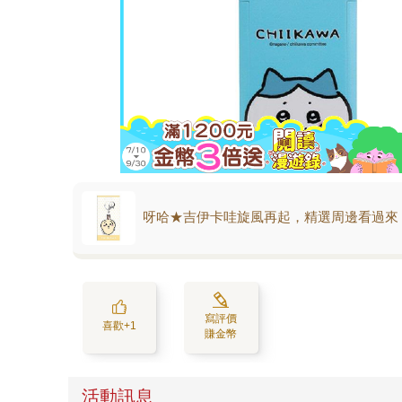
呀哈★吉伊卡哇旋風再起，精選周邊看過來
寫評價
喜歡+1
賺金幣
活動訊息