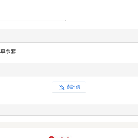
｜車票套
寫評價