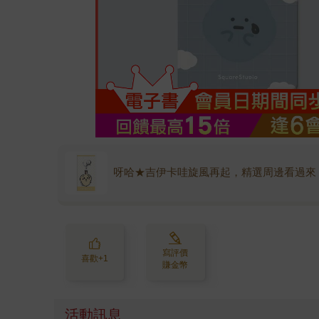
呀哈★吉伊卡哇旋風再起，精選周邊看過來
寫評價
喜歡+1
賺金幣
活動訊息