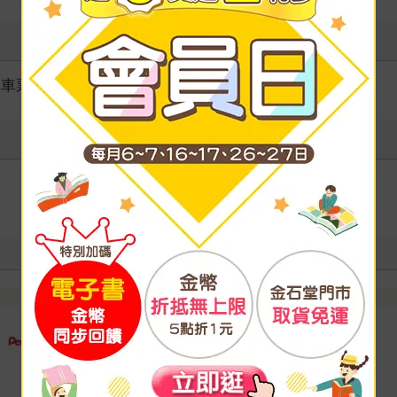
｜車票套
寫評價