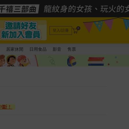
0
登入/註冊
電
居家休閒
日用食品
影音
售票
中斷！