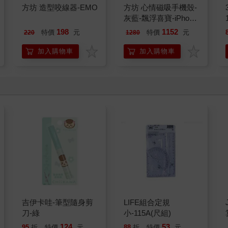
方坊 造型咬線器-EMO
方坊 心情磁吸手機殼-
灰藍-飄浮喜寶-iPhone
17
198
1152
特價
元
特價
元
220
1280
加入購物車
加入購物車
吉伊卡哇-筆型隨身剪
LIFE組合定規
刀-綠
小-115A(尺組)
124
53
95
折
特價
元
88
折
特價
元