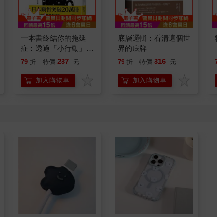
一本書終結你的拖延
底層邏輯：看清這個世
症：透過「小行動」打
界的底牌
開大腦的行動開關，懶
237
316
79
折
特價
元
79
折
特價
元
人也能變身「行動派」
的37個科學方法
加入購物車
加入購物車