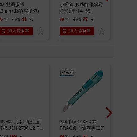
3M 雙面膠帶
小呸角-多功能伸縮易
【北極
12mm×15Y(單捲包)
拉扣(吐司君-黑)
（36m
44
79
85
折
特價
元
88
折
特價
元
88
折
加入購物車
加入購物車
加
JINHO 京禾12位元計
SDI手牌 0437C 綠
TP-1
算機 JJH-2780-12-P
PRAG側向鎖定美工刀
(粉)
169
53
特價
元
88
折
特價
元
88
折