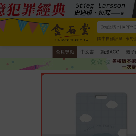
國中自修評量
東野
唯紅花綻放
奧德賽
會員獎勵
中文書
動漫ACG
親子