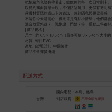
把情緒角色隨身帶著走，療癒你的每一次日常刷卡。
以簡約霧面質感呈現，不僅防刮耐用，更保有透明層
霧透材質隱約透出卡片資訊，兼顧隱私與視覺美感
不論你今天是開心、低潮還是有點小情緒，他們都會
適合放置悠遊卡、識別證、門禁卡等，通勤上學都好
| 商品規格 |
尺寸 : 約 6.5 × 10.5 cm（最多可放 9 x 5.4cm 大小
材質: 磨砂 PVC
產地: 台灣設計、中國製作
商品不含彈簧掛繩
配送方式
國內宅配：本島、離島
到店取貨：
台灣
不限金額免運費