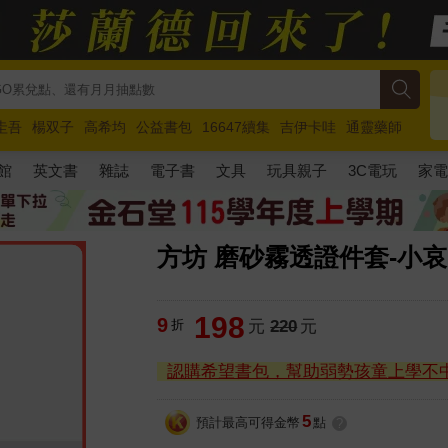
圭吾
楊双子
高希均
公益書包
16647續集
吉伊卡哇
通靈藥師
路邊攤新作
馬斯克
玩具總動員5
超慢跑
館
英文書
雜誌
電子書
文具
玩具親子
3C電玩
家
方坊 磨砂霧透證件套-小哀
198
9
折
元
220
元
認購希望書包，幫助弱勢孩童上學不
5
預計最高可得金幣
點
?