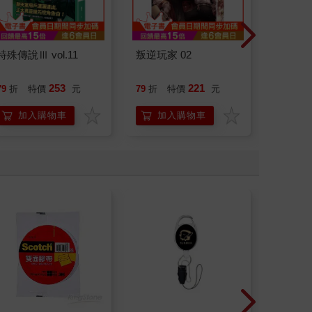
特殊傳說Ⅲ vol.11
叛逆玩家 02
日花閃
詞彙&
253
221
79
折
特價
元
79
折
特價
元
79
折
加入購物車
加入購物車
加