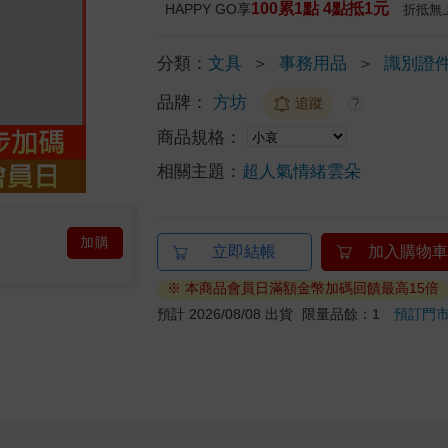
100累1點 4點抵1元
HAPPY GO享
折抵無
分類：
文具
＞
事務用品
＞
識別證
品牌：
方坊
追蹤
?
商品規格：
相關主題：
超人氣情緒雲朵
加購
立即結帳
加入購物車
※ 本商品會員日滿額金幣加碼回饋最高15倍
預計 2026/08/08 出貨
限量品餘：1
預訂門