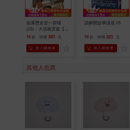
如果歷史是一群喵
請解開故事謎底 05
(15)：大清風雲篇【萌
貓漫畫學歷史】
387
221
79
折
特價
元
79
折
特價
元
加入購物車
加入購物車
其他人也買