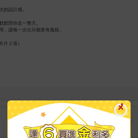
次的設計感。
默默陪你走一整天。
用，讓每一次出示都更有風格。
的卡片 2 張）
港澳店取：
海外