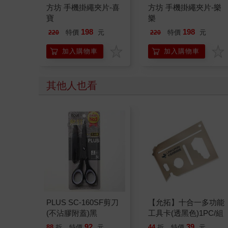
方坊 手機掛繩夾片-喜
方坊 手機掛繩夾片-樂
寶
樂
198
198
特價
元
特價
元
220
220
加入購物車
加入購物車
其他人也看
PLUS SC-160SF剪刀
【允拓】十合一多功能
(不沾膠附蓋)黑
工具卡(透黑色)1PC/組
92
39
88
折
特價
元
44
折
特價
元