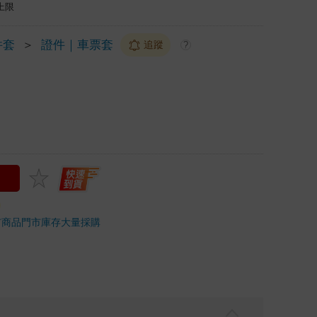
上限
件套
＞
證件｜車票套
追蹤
?
市商品
門市庫存
大量採購