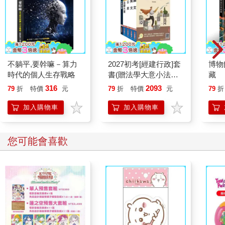
不躺平,要幹嘛－算力
2027初考[經建行政]套
博物
時代的個人生存戰略
書(贈法學大意小法
藏
典、國文複選題答題技
316
2093
79
折
特價
元
79
折
特價
元
79
折
巧雲端講座)
加入購物車
加入購物車
您可能會喜歡