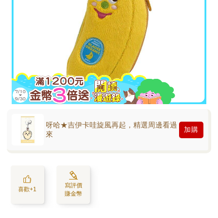
呀哈★吉伊卡哇旋風再起，精選周邊看過
加購
來
寫評價
喜歡+1
賺金幣