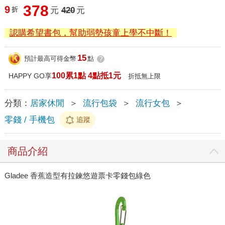
378
9
折
元
420
元
認購希望書包，幫助弱勢孩童上學不中斷！
15
預計最高可得金幣
點
?
100累1點 4點抵1元
HAPPY GO享
折抵無上限
分類：
居家休閒
＞
流行包袋
＞
流行女包
＞
零錢 / 手機包
追蹤
商品介紹
Gladee 香蕉造型有拉鍊悠遊票卡零錢包綠色