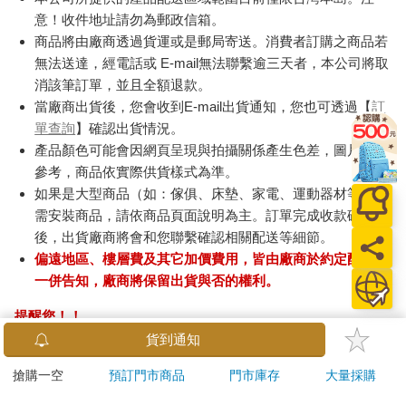
意！收件地址請勿為郵政信箱。
商品將由廠商透過貨運或是郵局寄送。消費者訂購之商品若
無法送達，經電話或 E-mail無法聯繫逾三天者，本公司將取
消該筆訂單，並且全額退款。
當廠商出貨後，您會收到E-mail出貨通知，您也可透過【
訂
單查詢
】確認出貨情況。
產品顏色可能會因網頁呈現與拍攝關係產生色差，圖片僅供
參考，商品依實際供貨樣式為準。
如果是大型商品（如：傢俱、床墊、家電、運動器材等）及
需安裝商品，請依商品頁面說明為主。訂單完成收款確認
後，出貨廠商將會和您聯繫確認相關配送等細節。
偏遠地區、樓層費及其它加價費用，皆由廠商於約定配送時
一併告知，廠商將保留出貨與否的權利。
提醒您！！
金石堂及銀行均不會請您操作ATM! 如接獲電話要求您前往
貨到通知
ATM提款機，請不要聽從指示，以免受騙上當！
搶購一空
預訂門市商品
門市庫存
大量採購
退換貨須知：