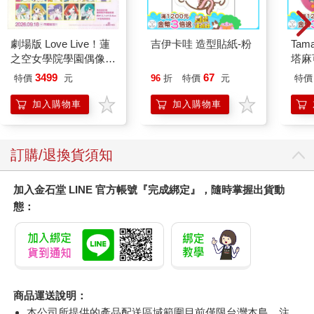
劇場版 Love Live！蓮
吉伊卡哇 造型貼紙-粉
Tam
之空女學院學園偶像俱
塔麻
樂部 Bloom Garden
園系
3499
67
特價
元
96
折
特價
元
特價
Party蓮之空預售大套
地冰
組
加入購物車
加入購物車
訂購/退換貨須知
加入金石堂 LINE 官方帳號『完成綁定』，隨時掌握出貨動
態：
商品運送說明：
本公司所提供的產品配送區域範圍目前僅限台灣本島。注