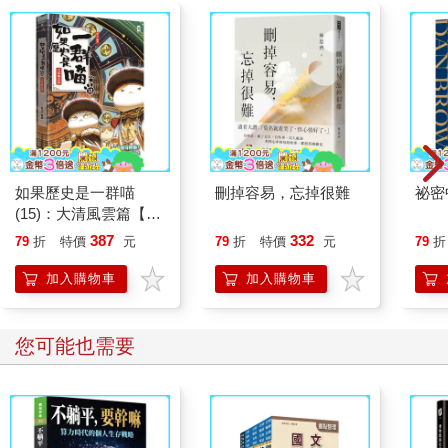
如果歷史是一群喵
刪掉容易，忘掉很難
祕密
(15)：大清風雲篇【萌
貓漫畫學歷史】
387
332
79
折
特價
元
79
折
特價
元
79
折
加入購物車
加入購物車
您可能也需要